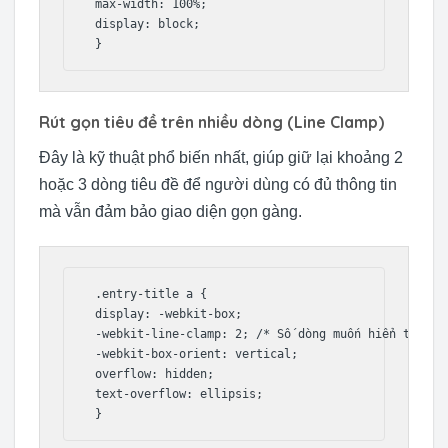
 max-width: 100%;

 display: block;

 }
Rút gọn tiêu đề trên nhiều dòng (Line Clamp)
Đây là kỹ thuật phổ biến nhất, giúp giữ lại khoảng 2
hoặc 3 dòng tiêu đề để người dùng có đủ thông tin
mà vẫn đảm bảo giao diện gọn gàng.
 .entry-title a {

 display: -webkit-box;

 -webkit-line-clamp: 2; /* Số dòng muốn hiển thị */

 -webkit-box-orient: vertical;

 overflow: hidden;

 text-overflow: ellipsis;

 }