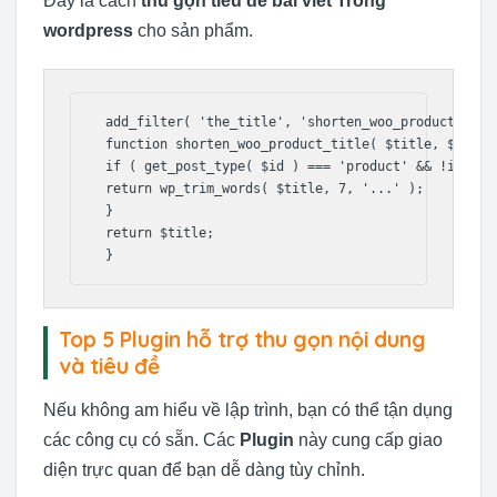
Đây là cách
thu gọn tiêu đề bài viết Trong
wordpress
cho sản phẩm.
 add_filter( 'the_title', 'shorten_woo_product_title
 function shorten_woo_product_title( $title, $id ) {
 if ( get_post_type( $id ) === 'product' && !is_sing
 return wp_trim_words( $title, 7, '...' );

 }

 return $title;

 }
Top 5 Plugin hỗ trợ thu gọn nội dung
và tiêu đề
Nếu không am hiểu về lập trình, bạn có thể tận dụng
các công cụ có sẵn. Các
Plugin
này cung cấp giao
diện trực quan để bạn dễ dàng tùy chỉnh.