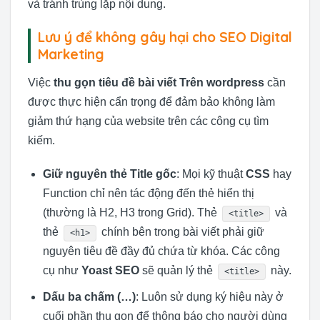
và tránh trùng lặp nội dung.
Lưu ý để không gây hại cho SEO Digital
Marketing
Việc
thu gọn tiêu đề bài viết Trên wordpress
cần
được thực hiện cẩn trọng để đảm bảo không làm
giảm thứ hạng của website trên các công cụ tìm
kiếm.
Giữ nguyên thẻ Title gốc
: Mọi kỹ thuật
CSS
hay
Function chỉ nên tác động đến thẻ hiển thị
(thường là H2, H3 trong Grid). Thẻ
và
<title>
thẻ
chính bên trong bài viết phải giữ
<h1>
nguyên tiêu đề đầy đủ chứa từ khóa. Các công
cụ như
Yoast SEO
sẽ quản lý thẻ
này.
<title>
Dấu ba chấm (…)
: Luôn sử dụng ký hiệu này ở
cuối phần thu gọn để thông báo cho người dùng