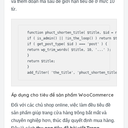
và thêm đoạn mã sau để giới hạn tiêu đề ở mức 10
từ.
 function phuct_shorten_title( $title, $id = null ) 
 if ( is_admin() || !in_the_loop() ) return $title;

 if ( get_post_type( $id ) === 'post' ) {

 return wp_trim_words( $title, 10, '...' );

 }

 return $title;

 }

 add_filter( 'the_title', 'phuct_shorten_title', 10
Áp dụng cho tiêu đề sản phẩm WooCommerce
Đối với các chủ shop online, việc làm đều tiêu đề
sản phẩm giúp trang cửa hàng trông bắt mắt và
chuyên nghiệp hơn, thúc đẩy quyết định mua hàng.