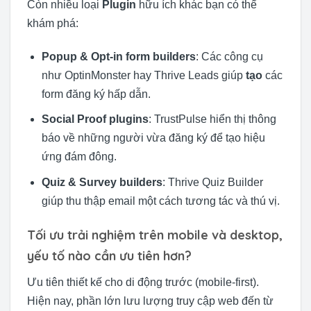
Còn nhiều loại
Plugin
hữu ích khác bạn có thể
khám phá:
Popup & Opt-in form builders
: Các công cụ
như OptinMonster hay Thrive Leads giúp
tạo
các
form đăng ký hấp dẫn.
Social Proof plugins
: TrustPulse hiển thị thông
báo về những người vừa đăng ký để tạo hiệu
ứng đám đông.
Quiz & Survey builders
: Thrive Quiz Builder
giúp thu thập email một cách tương tác và thú vị.
Tối ưu trải nghiệm trên mobile và desktop,
yếu tố nào cần ưu tiên hơn?
Ưu tiên thiết kế cho di động trước (mobile-first).
Hiện nay, phần lớn lưu lượng truy cập web đến từ