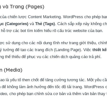
s) và Trang (Pages)
g của chiến lược Content Marketing. WordPress cho phép bạ
c (Categories)
và
Thẻ (Tags)
. Cách sắp xếp này không ch
 hỗ trợ các bot tìm kiếm hiểu rõ cấu trúc website của bạn.
ợc sử dụng cho các nội dung tĩnh như trang giới thiệu, chín
 lý tưởng để tạo các trang đích (Landing Page). Việc
thiết k
g thể thiếu để phục vụ các chiến dịch quảng cáo trả phí.
n (Media)
ao là yếu tố then chốt để tăng cường tương tác. Một yêu cầu
lên để không làm ảnh hưởng đến tốc độ tải trang. WordPress 
video, cho phép bạn chỉnh sửa cơ bản và thêm văn bản thay t