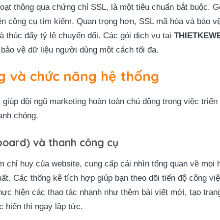
oạt thông qua chứng chỉ SSL, là một tiêu chuẩn bắt buộc.
rên công cụ tìm kiếm. Quan trọng hơn, SSL mã hóa và bảo vệ
à thúc đẩy tỷ lệ chuyển đổi. Các gói dịch vụ tại
THIETKEW
bảo vệ dữ liệu người dùng một cách tối đa.
ng và chức năng hệ thống
giúp đội ngũ marketing hoàn toàn chủ động trong việc triển
hanh chóng.
board) và thanh công cụ
 chỉ huy của website, cung cấp cái nhìn tổng quan về mọi ho
hất. Các thống kê tích hợp giúp bạn theo dõi tiến độ công v
hực hiện các thao tác nhanh như thêm bài viết mới, tạo tra
 hiển thị ngay lập tức.