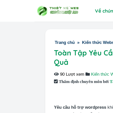
Skip
Về chún
to
content
Trang chủ
»
Kiến thức Webs
Toàn Tập Yêu Cầ
Quả
90 Lượt xem
Kiến thức 
Thẩm định chuyên môn bởi
T
Yêu cầu hỗ trợ wordpress
khô