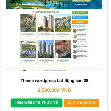
Đánh giá của khách hàng
: Tăng độ tin cậy và minh bạch.
Tối ưu hóa SEO
: Đảm bảo
website
dễ dàng lên top công
cụ tìm kiếm.
Giao diện responsive
: Tự động điều chỉnh để hiển thị tối
ưu trên mọi thiết bị.
Xu Hướng Thiết Kế Website Bất Động Sản
Nổi Bật
Để duy trì sự hấp dẫn,
website
bất động sản cần bắt kịp
các xu hướng nổi bật:
Ứng dụng công nghệ VR (360°)
: Cho phép khách hàng
Theme wordpress bất động sản 08
khám phá không gian
dự án
một cách sống động.
3,500,000
VND
Video làm nền toàn màn hình
: Sử dụng video chất lượng
cao về
dự án
làm nền
website
tạo ấn tượng mạnh mẽ.
XEM WEBSITE THỰC TẾ
XEM THÔNG TIN
Menu Slideout/Flyout
: Thiết kế menu ẩn giúp tối ưu