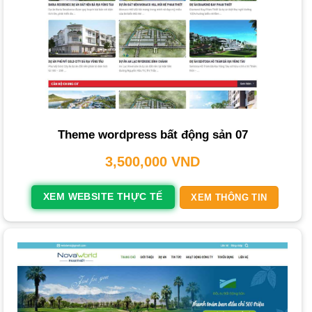
chú ý.
Tính năng tư vấn trực tiếp
: Tích hợp chat trực tuyến, form
liên hệ nhanh để hỗ trợ khách hàng kịp thời.
Công cụ tìm kiếm nâng cao
: Cho phép người dùng lọc
bất động sản theo nhiều tiêu chí như giá, diện tích, số
phòng, hướng nhà.
Theme wordpress bất động sản 07
Tích hợp bản đồ định vị
: Hiển thị vị trí
dự án
trên Google
3,500,000
VND
Maps giúp khách hàng dễ hình dung.
Công nghệ thực tế ảo VR360°
: Mang lại trải nghiệm tham
XEM WEBSITE THỰC TẾ
XEM THÔNG TIN
quan ảo, giúp khách hàng có cái nhìn chân thực mà không
cần đến tận nơi.
Cập nhật tin tức
: Các bài viết về xu hướng thị trường,
phân tích
dự án
giúp
website
luôn mới mẻ và được
Seo
google
đánh giá cao.