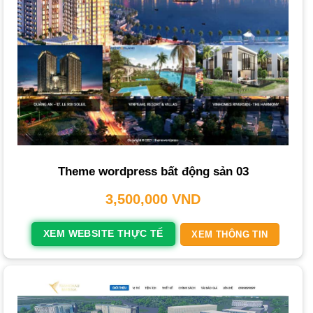
Xem thêm
Thiết Kế Website Là Gì & Tầm Quan Trọng Đối
Theme wordpress bất động sản 03
Với Doanh Nghiệp
3,500,000
VND
Thiết kế web bất động sản dc
mang lại nhiều lợi ích
chiến lược mà bạn không thể bỏ qua:
XEM WEBSITE THỰC TẾ
XEM THÔNG TIN
Xây dựng và gia tăng độ uy tín thương hiệu
: Một
trang
web
chuyên nghiệp, đầu tư kỹ lưỡng chính là bộ mặt trực
tuyến của doanh nghiệp. Nó khẳng định vị thế, tạo dựng