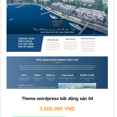
niềm tin trong mắt khách hàng, nơi họ có thể tìm thấy mọi
thông tin về công ty và
dự án
một cách minh bạch.
Mở rộng tệp khách hàng
:
Website
giúp bạn vượt qua
giới hạn địa lý, tiếp cận lượng lớn khách hàng tiềm năng
trên khắp cả nước và quốc tế qua
Internet
, đặc biệt là
thông qua các công cụ tìm kiếm và chiến dịch
Google Ads
.
Tăng doanh thu và cải thiện dịch vụ
: Khách hàng có thể
tìm kiếm, so sánh và đưa ra quyết định nhanh chóng nhờ
thông tin đầy đủ.
Website
còn là kênh hỗ trợ 24/7, giải đáp
thắc mắc kịp thời, nâng cao trải nghiệm và thúc đẩy giao
dịch.
Tiết kiệm chi phí marketing
: So với kênh truyền thống,
website
giúp tiết kiệm chi phí tiếp thị đáng kể nhưng hiệu
Theme wordpress bất động sản 04
quả cao, nhất là khi được
tối ưu SEO
.
3,500,000
VND
Nâng cao năng lực cạnh tranh
: Một
website
chuyên