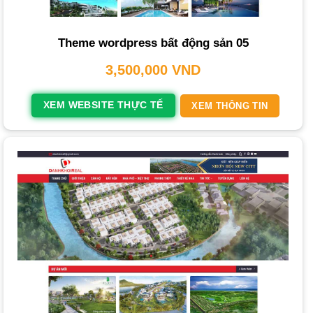
bất động sản
này không chỉ thu hút nhờ phong cách hiện
đại mà còn tích hợp nhiều tiện ích, đáp ứng mọi mong
Theme wordpress bất động sản 05
muốn về một trang
web
chuyên nghiệp.
3,500,000
VND
Những Tính Năng Cần Có Của Một Website
Bất Động Sản Hiệu Quả
XEM WEBSITE THỰC TẾ
XEM THÔNG TIN
Để một
web bất động sản
hoạt động hiệu quả, nó cần tích
hợp các tính năng cốt lõi sau:
Thông tin cơ bản và chính xác
: Địa chỉ, số điện thoại,
email phải được hiển thị rõ ràng.
Danh mục sản phẩm/dự án rõ ràng
: Phân loại bất động
sản theo loại hình (
căn hộ
, biệt thự, đất nền), vị trí, giá,
diện tích giúp khách hàng dễ tìm kiếm.
Hình ảnh và video chất lượng cao
: Yếu tố cực kỳ quan
trọng. Hình ảnh sắc nét và video chân thực sẽ thu hút sự