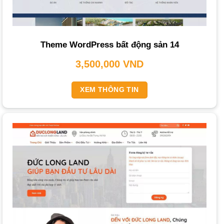
Giá cả cạnh tranh
: So sánh các gói dịch vụ và chọn gói
phù hợp.
Theme WordPress bất động sản 14
Đội ngũ chuyên nghiệp
: Lựa chọn đối tác có đội ngũ tận
tâm. Một
công ty thiết kế website theo yêu cầu
uy tín sẽ
3,500,000
VND
đáp ứng được điều này.
XEM THÔNG TIN
Tại Sao Nên Thiết Kế Website Bất Động Sản
Tại PhucT Digital?
PhucT Digital tự hào là đối tác tin cậy với những ưu điểm
nổi bật: