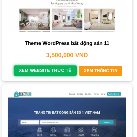
sách của bạn:
Thiết kế website trọn gói
: Giải pháp toàn diện từ thiết kế,
lập trình đến nội dung và SEO cơ bản.
Thiết kế website theo yêu cầu
: Dành cho doanh nghiệp
Theme WordPress bất động sản 11
có yêu cầu đặc biệt về
giao diện
hoặc tính năng.
3,500,000
VND
Thiết kế web chuẩn SEO
: Tập trung tối ưu hóa để thân
thiện với công cụ tìm kiếm như Google.
XEM WEBSITE THỰC TẾ
XEM THÔNG TIN
Thiết kế website giá rẻ
: Các gói chi phí hợp lý, phù hợp
cho cá nhân hoặc doanh nghiệp nhỏ.
Dịch vụ khác
: Chúng tôi còn cung cấp dịch vụ chăm sóc
web, viết content SEO, và các giải pháp AI & Automation.
Nền Tảng Thiết Kế Website Bất Động Sản
Mà PhucT Digital Lựa Chọn Cho Bạn
PhucT Digital tin tưởng lựa chọn
WordPress
kết hợp với