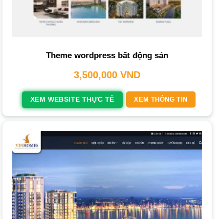
doanh thu.
THIETKEWEBCHUYENNGHIEP.ORG
hiểu
rằng một
trang web
chuyên nghiệp không chỉ là kênh bán
hàng mà còn là công cụ xây dựng uy tín và kết nối vững
chắc với khách hàng.
Theme wordpress bất động sản
Tại Sao Bạn Cần Thiết Kế Website Bất Động
3,500,000
VND
Sản?
XEM WEBSITE THỰC TẾ
XEM THÔNG TIN
Trong thị trường bất động sản ngày càng cạnh tranh, việc
sở hữu một
web bất động sản
chuyên nghiệp là yếu tố
sống còn. Đây không chỉ là một lợi thế, mà là một yêu cầu
bắt buộc để tiếp cận khách hàng tiềm năng, xây dựng
thương hiệu vững mạnh và thúc đẩy doanh số. Một
web
bất động sản đẹp
được thiết kế bài bản,
chuẩn SEO
sẽ
là cầu nối vững chắc giữa người bán và người mua.