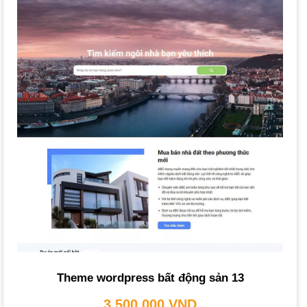
Chi phí và thời gian phụ thuộc vào nhiều yếu tố:
Yếu tố ảnh hưởng chi phí
: Độ phức tạp của
giao diện
,
số lượng tính năng, dung lượng hosting, yêu cầu về
tối ưu
SEO
.
Thời gian hoàn thành
: Một
website
cơ bản có thể hoàn
thành trong 2-4 tuần, trong khi các
dự án
phức tạp hơn có
thể kéo dài 1-3 tháng.
So sánh gói giá của chúng tôi
:
BASIC (3.500.000 VNĐ)
: Sử dụng
template
có sẵn,
tùy chỉnh cơ bản.
PRO (5.000.000 VNĐ)
:
Giao diện
có sẵn, tùy chỉnh
theo nhu cầu.
Theme wordpress bất động sản 13
BUSINESS (7.500.000 VNĐ)
:
Thiết kế web
theo
3,500,000
VND
yêu cầu riêng.