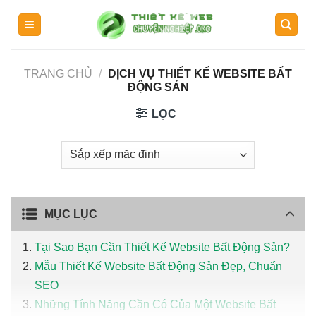
Skip
to
content
TRANG CHỦ
/
DỊCH VỤ THIẾT KẾ WEBSITE BẤT
ĐỘNG SẢN
LỌC
MỤC LỤC
Tại Sao Bạn Cần Thiết Kế Website Bất Động Sản?
Mẫu Thiết Kế Website Bất Động Sản Đẹp, Chuẩn
SEO
Những Tính Năng Cần Có Của Một Website Bất