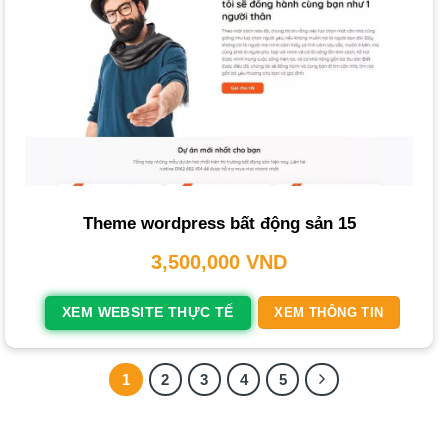
Xem thêm
Thiết Kế Website WordPress Chuyên Nghiệp |
Báo Giá Trọn Gói 2026
Hơn 5 năm kinh nghiệm
: Với hơn 300
dự án
đã triển
Theme wordpress bất động sản 15
khai thành công cho các thương hiệu lớn.
3,500,000
VND
Chất lượng được chứng minh
: Hơn 550
website
đang
vận hành ổn định.
XEM WEBSITE THỰC TẾ
XEM THÔNG TIN
Đội ngũ chuyên gia giàu kinh nghiệm
: Luôn sẵn sàng
cung cấp giải pháp thiết kế chuyên nghiệp.
1
2
3
4
5
Cam kết đúng thời hạn
: Luôn đặt tiến độ và chất lượng
lên hàng đầu.