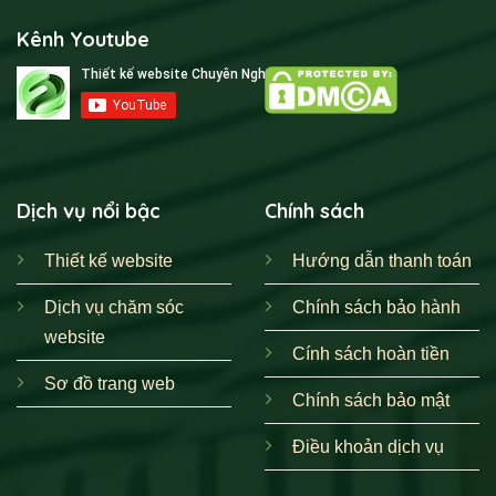
và hỗ trợ kỹ thuật 24/7.
Kênh Youtube
Tôi có thể yêu cầu thiết kế giao diện độc quyền
không?
Hoàn toàn có thể. Gói BUSINESS của chúng tôi cho phép
thiết kế theo yêu cầu riêng của khách hàng.
Sở hữu một
website
bất động sản chuyên nghiệp là bước
Dịch vụ nổi bậc
Chính sách
đi chiến lược. Hãy để lại bình luận nếu bạn có thắc mắc
hoặc chia sẻ bài viết này. Khám phá thêm các giải pháp
Thiết kế website
Hướng dẫn thanh toán
tuyệt vời khác tại
thiết kế web chuyên nghiệp
.
Dịch vụ chăm sóc
Chính sách bảo hành
website
Thông tin liên hệ Web Design Team:
Cính sách hoàn tiền
Hotline ( Zalo ):
0898561686
Sơ đồ trang web
Website:
https://thietkewebchuyennghiep.org/
Chính sách bảo mật
Inbox:
https://m.me/thietkewebchuyennghiep.org
Điều khoản dịch vụ
Địa chỉ:
63 Nhất Chi Mai, Phường 13, Tân Bình,
Thành phố Hồ Chí Minh