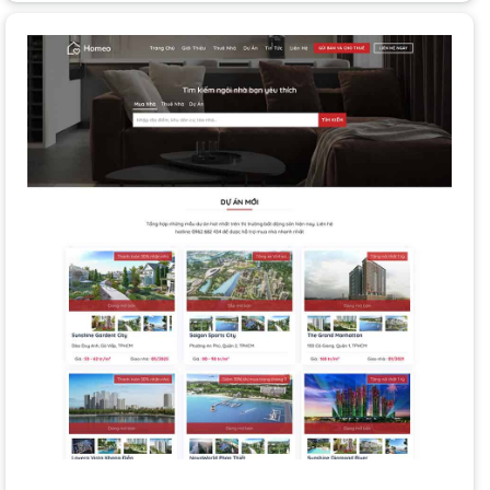
không gian, mang lại
giao diện
gọn gàng, hiện đại.
Thiết kế tối giản (Minimalism)
: Tập trung vào nội dung
chính, mang lại cảm giác sang trọng, tinh tế.
Hiệu ứng chuyển động
: Tạo trải nghiệm thị giác thú vị khi
người dùng cuộn trang.
Tối ưu trải nghiệm di động (Mobile-first design)
: Thiết
kế ưu tiên cho di động là yếu tố bắt buộc.
Quy Trình Thiết Kế Website Bất Động Sản
Chuyên Nghiệp
Một quy trình
thiết kế web
chuyên nghiệp tại
THIETKEWEBCHUYENNGHIEP.ORG
bao gồm các
bước:
Tư vấn và Thu thập thông tin
: Tiếp nhận yêu cầu, tìm
hiểu mục tiêu kinh doanh và đối tượng khách hàng.