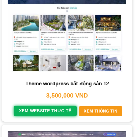
WooCommerce. Đây là lựa chọn phổ biến nhất nhờ:
Tính linh hoạt cao
: Dễ dàng tùy chỉnh mọi yếu tố từ
giao
diện
đến chức năng.
Kho giao diện và plugin phong phú
: Hàng ngàn
mẫu
web
và plugin hỗ trợ đa dạng tính năng.
Cộng đồng hỗ trợ lớn
: Dễ dàng tìm kiếm tài liệu và sự hỗ
trợ.
Tối ưu SEO tốt
:
WordPress
có cấu trúc thân thiện với
Theme wordpress bất động sản 12
SEO, giúp
website
dễ dàng xếp hạng cao.
3,500,000
VND
Phù hợp mọi quy mô
: Từ cá nhân môi giới đến các sàn
giao dịch lớn.
XEM WEBSITE THỰC TẾ
XEM THÔNG TIN
Chi Phí và Thời Gian Thiết Kế Website Bất
Động Sản