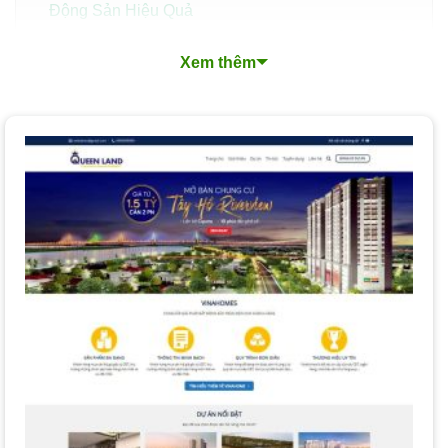
Động Sản Hiệu Quả
Xu Hướng Thiết Kế Website Bất Động Sản Nổi Bật
Xem thêm
Quy Trình Thiết Kế Website Bất Động Sản Chuyên
Nghiệp
Các Loại Dịch Vụ Thiết Kế Website Bất Động Sản
Nền Tảng Thiết Kế Website Bất Động Sản Mà PhucT
Digital Lựa Chọn Cho Bạn
Chi Phí và Thời Gian Thiết Kế Website Bất Động Sản
Làm Thế Nào Để Chọn Dịch Vụ Thiết Kế Website Bất
Động Sản Phù Hợp?
Tại Sao Nên Thiết Kế Website Bất Động Sản Tại
PhucT Digital?
Câu Hỏi Thường Gặp Khi Thiết Kế Website Bất Động
Sản
Dịch vụ thiết kế website bất động sản
là chìa khóa giúp
doanh nghiệp của bạn nâng tầm thương hiệu và bứt phá