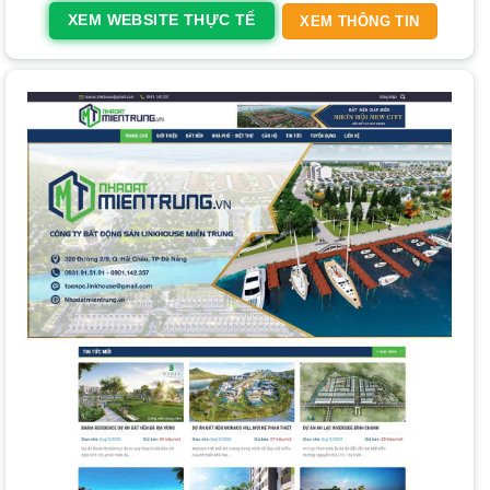
nghiệp giúp doanh nghiệp nổi bật, thể hiện khả năng thích
XEM WEBSITE THỰC TẾ
XEM THÔNG TIN
ứng công nghệ và giành lợi thế so với đối thủ.
Giữ chân người truy cập
:
Giao diện
đẹp, thông tin hữu
ích và trải nghiệm người dùng tốt sẽ khiến khách hàng ở
lại lâu hơn, tăng khả năng chuyển đổi.
Gia tăng mối quan hệ khách hàng
:
Website
cung cấp
các kênh liên hệ đa dạng, giúp doanh nghiệp dễ dàng
tương tác và xây dựng mối quan hệ bền vững.
Mẫu Thiết Kế Website Bất Động Sản Đẹp,
Chuẩn SEO
Lựa chọn một
mẫu thiết kế website bất động sản
đẹp và
tối ưu là bước đi đầu tiên. Các
mẫu website
hiện nay
thường xây dựng trên nền tảng
WordPress
, nổi bật với sự
thân thiện với công cụ tìm kiếm, dễ tùy chỉnh và hiển thị tốt
trên mọi thiết bị (Responsive Design). Những
mẫu web