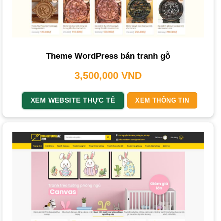
khung tranh?
PhucT Digital có hỗ trợ marketing sau khi thiết kế
website không?
Theme WordPress bán tranh gỗ
Dịch vụ Thiết kế website bán khung tranh
chuyên
3,500,000
VND
nghiệp từ
THIETKEWEBCHUYENNGHIEP.ORG
giúp bạn
xây dựng thương hiệu và tăng doanh thu. Một
trang web
XEM WEBSITE THỰC TẾ
XEM THÔNG TIN
hiệu quả cần các tính năng chuyên nghiệp và
giao diện
tối
ưu để thu hút khách hàng, biến mỗi
bức tranh
thành một
câu chuyện
nghệ thuật
hấp dẫn trên không gian mạng.
Tại sao bạn cần thiết kế website bán khung
tranh?
Đầu tư vào một
trang web
bán khung tranh mang lại nhiều
lợi ích, giúp doanh nghiệp của bạn phát triển bền vững.