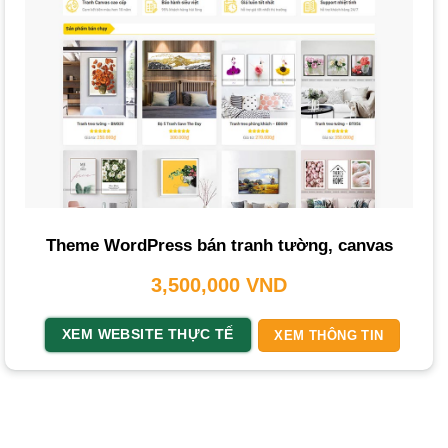
Xây dựng thương hiệu, mở rộng khách hàng
:
Trang
web
là bộ mặt trực tuyến của doanh nghiệp, giúp bạn xây
dựng hình ảnh thương hiệu chuyên nghiệp, uy tín. Với
phạm vi tiếp cận toàn cầu, bạn có thể mở rộng tệp khách
hàng vượt ra ngoài giới hạn địa lý, từ
Ninh Bình
đến các
thành phố lớn khác, tiếp cận những người yêu
nghệ thuật
ở khắp mọi nơi.
Tăng doanh thu, cải thiện dịch vụ khách hàng
: Một
trang web
bán hàng hoạt động 24/7, cho phép khách hàng
Theme WordPress bán tranh tường, canvas
xem và mua sản phẩm bất cứ lúc nào. Điều này giúp tăng
3,500,000
VND
cơ hội
bán hàng online
và mang lại doanh thu đáng kể.
Hơn nữa,
trang web
còn là kênh hỗ trợ khách hàng hiệu
XEM WEBSITE THỰC TẾ
XEM THÔNG TIN
quả, giúp giải đáp thắc mắc, cung cấp thông tin sản phẩm
và xử lý đơn hàng nhanh chóng.
Tiết kiệm chi phí, nâng cao cạnh tranh
: So với việc duy
trì một cửa hàng truyền thống,
trang web
giúp tiết kiệm chi