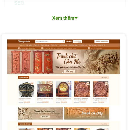
SEO
Xu hướng thiết kế website bán khung tranh nổi bật
Xem thêm
Nền tảng thiết kế website khung tranh mà PhucT
Digital lựa chọn cho bạn?
Chi phí và thời gian thiết kế website khung tranh
Các loại dịch vụ thiết kế website khung tranh tại
PhucT Digital
Quy trình thiết kế website bán khung tranh chuyên
nghiệp tại PhucT Digital
Làm thế nào để chọn dịch vụ thiết kế website khung
tranh phù hợp?
Tại sao nên thiết kế website khung tranh tại PhucT
Digital?
Câu hỏi thường gặp khi thiết kế website khung tranh
Website bán khung tranh có cần tích hợp công
nghệ AR không?
Làm thế nào để tối ưu SEO cho website bán