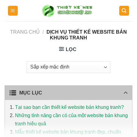
Skip
to
content
TRANG CHỦ
/
DỊCH VỤ THIẾT KẾ WEBSITE BÁN
KHUNG TRANH
LỌC
MỤC LỤC
Tại sao bạn cần thiết kế website bán khung tranh?
Những tính năng cần có của một website bán khung
tranh hiệu quả
Mẫu thiết kế website bán khung tranh đẹp, chuẩn