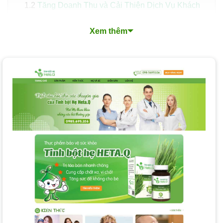
Tăng Doanh Thu và Cải Thiện Dịch Vụ Khách
Hàng
Xem thêm
Tiết Kiệm Chi Phí và Nâng Cao Cạnh Tranh
Những Tính Năng Cần Có Của Một Website Bán Tinh
Bột Hiệu Quả
Xu Hướng Thiết Kế Website Bán Tinh Bột Nổi Bật
Quy Trình Thiết Kế Website Bán Tinh Bột Chuyên
Nghiệp
Các Loại Dịch Vụ Thiết Kế Website Bán Tinh Bột
Thiết Kế Website Tinh Bột Trọn Gói
Thiết Kế Website Tinh Bột Theo Yêu Cầu
Thiết Kế Website Tinh Bột Chuẩn SEO
Thiết Kế Website Tinh Bột Giá Rẻ
Dịch Vụ Khác tại PhucT Digital
Nền Tảng Thiết Kế Website Bán Tinh Bột PhucT
Digital Lựa Chọn Cho Bạn
Chi Phí và Thời Gian Thiết Kế Website Bán Tinh Bột