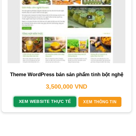
hàng và khẳng định vị thế trên thị trường.
Tại Sao Bạn Cần Thiết Kế Website Bán Tinh
Bột Chuyên Nghiệp?
Sở hữu một website bán tinh bột chuyên nghiệp mang lại
nhiều lợi thế cạnh tranh, giúp doanh nghiệp phát triển
vững chắc. Đây không chỉ là một cửa hàng trực tuyến mà
còn là trung tâm chiến lược marketing số của bạn.
Theme WordPress bán sản phẩm tinh bột nghệ
Xây Dựng Thương Hiệu và Mở Rộng Khách Hàng
3,500,000
VND
Trang web
là bộ mặt trực tuyến của doanh nghiệp. Nó
giúp bạn kể câu chuyện thương hiệu, trình bày các dòng
XEM WEBSITE THỰC TẾ
XEM THÔNG TIN
sản phẩm tinh bột như
bột nghệ
hay các sản phẩm sức
khỏe khác như
mật ong
. Một
giao diện
được đầu tư,
thông tin sản phẩm minh bạch sẽ xây dựng niềm tin và
lòng trung thành từ
khách hàng
. Quan trọng hơn, website
xóa bỏ rào cản địa lý, giúp bạn tiếp cận tệp
khách hàng