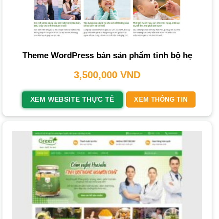
Các Yếu Tố Ảnh Hưởng Đến Chi Phí
Thời Gian Hoàn Thành Trung Bình
So Sánh Gói Giá Rẻ và Cao Cấp (Theo PhucT
Digital)
Theme WordPress bán sản phẩm tinh bộ hẹ
Làm Thế Nào để Chọn Dịch Vụ Thiết Kế Website Bán
3,500,000
VND
Tinh Bột Phù Hợp?
Tại Sao Nên Thiết Kế Website Bán Tinh Bột tại
XEM WEBSITE THỰC TẾ
XEM THÔNG TIN
PhucT Digital?
Câu Hỏi Thường Gặp Khi Thiết Kế Website Bán Tinh
Bột
Dịch vụ Thiết Kế Website Bán Tinh bột
từ
THIETKEWEBCHUYENNGHIEP.ORG là giải pháp toàn
diện giúp bạn xây dựng một kênh bán hàng trực tuyến hiệu
quả, nâng tầm thương hiệu và tối ưu hóa doanh thu. Một
trang web chuyên nghiệp là yếu tố cốt lõi để tiếp cận khách