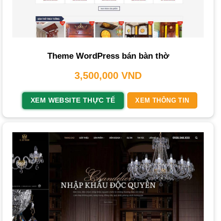
Dịch vụ thiết kế website nội thất
không chỉ là bộ mặt
thương hiệu mà còn là công cụ cốt lõi để bứt phá doanh
thu.
THIETKEWEBCHUYENNGHIEP.ORG
hiểu rằng một
trang web hiệu quả sẽ giúp bạn xây dựng thương hiệu, mở
Theme WordPress bán bàn thờ
rộng tệp khách hàng và tối ưu hoạt động kinh doanh.
3,500,000
VND
Mẫu Thiết Kế Website Nội Thất Đẹp, Chuẩn
SEO
XEM WEBSITE THỰC TẾ
XEM THÔNG TIN
Để tạo ấn tượng mạnh mẽ, một website nội thất cần có
giao diện
tinh tế, hiện đại và thân thiện. Các mẫu
thiết kế
website chuyên nghiệp
không chỉ tập trung vào thẩm mỹ
mà còn phải tối ưu trải nghiệm người dùng (UX/UI) và
chuẩn SEO
. Một số mẫu thiết kế thịnh hành thường có các
đặc điểm sau:
Giao diện responsive:
Tương thích trên mọi thiết bị từ