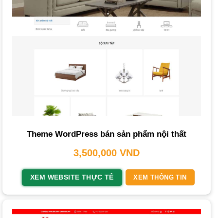
bố cục.
Thiết kế giao diện và trải nghiệm người dùng (UI/UX):
Tạo ra giao diện đồ họa đẹp mắt, trực quan và dễ sử dụng.
Phát triển và lập trình:
Chuyển đổi thiết kế thành mã
nguồn, tích hợp tính năng, cơ sở dữ liệu và tối ưu
SEO
.
Kiểm tra và hiệu chỉnh:
Kiểm tra toàn diện website trên
nhiều thiết bị, đảm bảo không có lỗi kỹ thuật và tốc độ tải
trang nhanh.
Triển khai và bàn giao:
Đưa website lên
hosting
, cấu
Theme WordPress bán sản phẩm nội thất
hình tên miền và hướng dẫn khách hàng quản trị.
3,500,000
VND
Bảo trì và hỗ trợ sau khi bàn giao:
Cung cấp dịch vụ bảo
trì định kỳ, cập nhật, khắc phục sự cố và hỗ trợ kỹ thuật.
XEM WEBSITE THỰC TẾ
XEM THÔNG TIN
Các Loại Dịch Vụ Thiết Kế Website Nội Thất
Các đơn vị thiết kế cung cấp nhiều gói dịch vụ đa dạng để