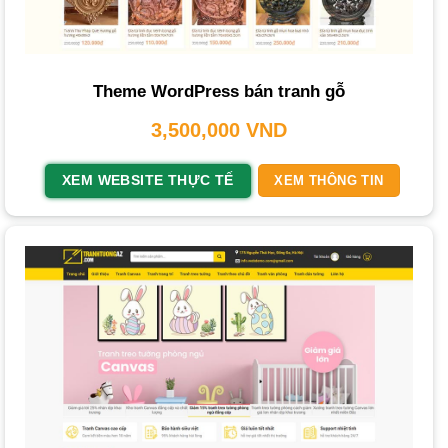
Cộng đồng hỗ trợ lớn:
Dễ dàng tìm kiếm tài liệu và sự hỗ
trợ.
Tối ưu SEO tốt:
WordPress woocommerce
có kiến trúc
Theme WordPress bán tranh gỗ
thân thiện SEO, giúp website dễ lên top Google.
3,500,000
VND
Phù hợp với mọi quy mô:
Từ website giới thiệu đơn giản
đến sàn thương mại điện tử phức tạp.
XEM WEBSITE THỰC TẾ
XEM THÔNG TIN
Dễ dàng quản trị:
Giao diện quản trị trực quan, thân thiện,
ngay cả người không có kiến thức lập trình cũng có thể
quản lý.
Chi Phí và Thời Gian Thiết Kế Website Nội
Thất
Chi phí và thời gian phụ thuộc vào nhiều yếu tố.
Các yếu tố ảnh hưởng đến chi phí: