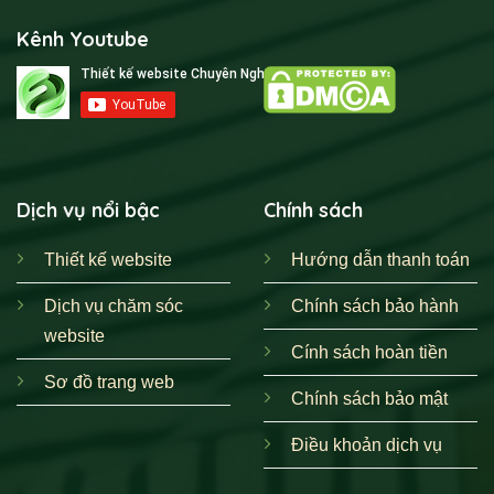
Kênh Youtube
Xem thêm
Thiết Kế Website Là Gì & Tầm Quan Trọng Đối
Dịch vụ nổi bậc
Chính sách
Với Doanh Nghiệp
Thiết kế website
Hướng dẫn thanh toán
Kinh nghiệm dày dặn:
Với hơn 5 năm kinh nghiệm và
hơn 300 dự án Global & Local, PhucT Digital đã đồng
Dịch vụ chăm sóc
Chính sách bảo hành
hành cùng nhiều thương hiệu lớn như Vinamilk, Bamboo
website
Cính sách hoàn tiền
Airway, Pops WorldWide.
Sơ đồ trang web
Chất lượng đã được kiểm chứng:
Hơn 550 website do
Chính sách bảo mật
PhucT Digital thiết kế đang vận hành ổn định.
Điều khoản dịch vụ
Đội ngũ chuyên gia:
Đội ngũ giàu kinh nghiệm sẵn sàng