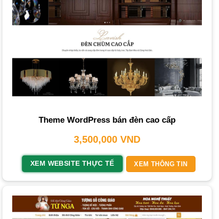
máy tính đến điện thoại, máy tính bảng, đảm bảo trải
nghiệm liền mạch.
Hình ảnh và video chất lượng cao:
Ngành nội thất yêu
cầu trình bày sản phẩm chân thực. Hình ảnh, video độ
phân giải cao với góc chụp sáng tạo là cực kỳ quan trọng
để thể hiện cả không gian
ngoại thất
và bên trong.
Tối ưu tốc độ tải trang:
Giảm thời gian chờ đợi giúp giữ
chân khách hàng và cải thiện thứ hạng trên công cụ tìm
kiếm.
Theme WordPress bán đèn cao cấp
Bố cục khoa học:
Sắp xếp sản phẩm, dự án, thông tin
3,500,000
VND
liên hệ hợp lý giúp khách hàng dễ dàng tìm kiếm thông tin.
XEM WEBSITE THỰC TẾ
XEM THÔNG TIN