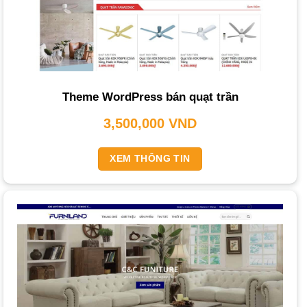
không ảnh hưởng đến tốc độ.
Quy Trình Thiết Kế Website Nội Thất Chuyên
Nghiệp
Một quy trình bài bản sẽ đảm bảo chất lượng và hiệu quả
Theme WordPress bán quạt trần
cho dự án của bạn. Tại
3,500,000
VND
THIETKEWEBCHUYENNGHIEP.ORG
, chúng tôi tuân thủ
quy trình sau:
XEM THÔNG TIN
Tư vấn và thu thập thông tin:
Tiếp nhận yêu cầu, tìm
hiểu mục tiêu kinh doanh, đối tượng khách hàng, phong
cách thiết kế và các tính năng cần có.
Nghiên cứu và phân tích:
Phân tích thị trường, đối thủ và
các xu hướng thiết kế mới nhất để đưa ra giải pháp tối ưu.
Lập kế hoạch và phác thảo:
Xây dựng cấu trúc website,
sơ đồ trang (sitemap), wireframe và mockup để hình dung