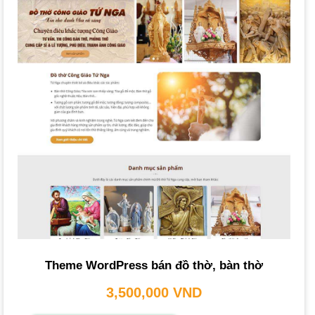
Xem thêm
Thiết Kế Website Miễn Phí: So Sánh Nền Tảng
& Hướng Dẫn Tạo Web
Các mẫu như Ant Home, ND Furniture, hay các
theme
WordPress như Mona Furniture, Flatsome là những gợi ý
tốt, tích hợp đầy đủ các yếu-tố-trên, mang lại một không
gian trưng bày sản phẩm trực tuyến ấn tượng. Việc
học
thiết kế website
từ những mẫu này cũng là một cách tiếp
cận hiệu quả.
Theme WordPress bán đồ thờ, bàn thờ
Tại Sao Bạn Cần Thiết Kế Website Nội Thất?
3,500,000
VND