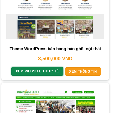
Tối ưu hóa di động (Responsive Design):
Website phải
hiển thị tốt và hoạt động mượt mà trên mọi thiết bị.
Chất lượng hình ảnh và đồ họa:
Sử dụng hình ảnh và
video độ phân giải cao, chân thực, thể hiện rõ chi tiết sản
phẩm và không gian
kiến trúc
.
Nội dung hấp dẫn:
Cung cấp mô tả sản phẩm chi tiết, các
Theme WordPress bán hàng bàn ghế, nội thất
bài viết blog về xu hướng, mẹo trang trí và các dự án đã
3,500,000
VND
thực hiện.
Tối ưu hóa công cụ tìm kiếm (SEO):
Cấu trúc website
XEM WEBSITE THỰC TẾ
XEM THÔNG TIN
chuẩn SEO
, tối ưu từ khóa, tốc độ tải trang giúp website
đạt thứ hạng cao trên Google.
Tính năng tương tác:
Biểu mẫu liên hệ, chat trực tuyến,
tích hợp mạng xã hội giúp khách hàng dễ dàng kết nối.
Đánh giá và phản hồi khách hàng:
Cho phép khách