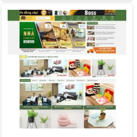
Các xu hướng hiện nay tập trung vào trải nghiệm trực
quan và cá nhân hóa.
Xem thêm
Chi phí duy trì website hàng tháng bao gồm
những khoản gì? Chi tiết A-Z
Thiết kế tối giản (Minimalism):
Tập trung vào không gian
trắng, hình ảnh lớn và ít chữ, tạo cảm giác sang trọng, giúp