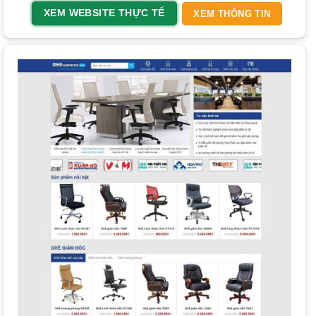
Sở hữu một website nội thất chuyên nghiệp mang lại nhiều
XEM WEBSITE THỰC TẾ
XEM THÔNG TIN
lợi ích, giúp doanh nghiệp nội thất phát triển bền vững
trong môi trường cạnh tranh.
Xây dựng thương hiệu và mở rộng khách hàng:
Website hoạt động như một
showroom
trực tuyến 24/7,
giúp doanh nghiệp giới thiệu phong cách và giá trị cốt lõi
đến khách hàng trên cả nước, phá vỡ giới hạn không gian.
Đây là kênh thông tin chính thống, đáng tin cậy.
Tăng doanh thu và cải thiện dịch vụ khách hàng:
Website cho phép trưng bày không giới hạn sản phẩm với
thông tin chi tiết, giá cả và chính sách mua hàng. Khách
hàng có thể tìm kiếm, so sánh và đặt hàng thuận tiện. Đây
là một phần quan trọng của chiến lược
Digital marketing
tổng thể.
Tiết kiệm chi phí và nâng cao cạnh tranh:
Một website