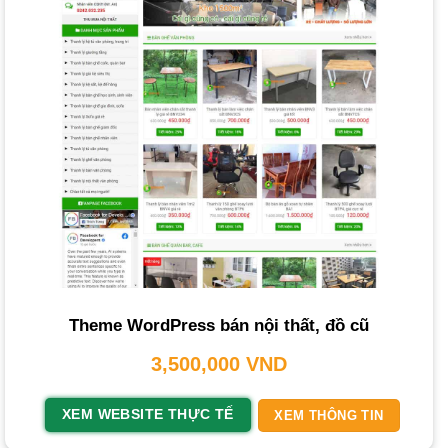
hàng để lại đánh giá, bình luận để tạo dựng niềm tin.
Tích hợp thương mại điện tử:
Giỏ hàng, phương thức
thanh toán trực tuyến an toàn, quản lý đơn hàng. Nếu bạn
muốn bán hàng, việc
thiết kế website bán hàng online
là
cần thiết.
Bảo mật và tin cậy:
Chứng chỉ SSL (HTTPS), bảo vệ
thông tin khách hàng, đảm bảo giao dịch an toàn.
Khả năng cập nhật và bảo trì:
Hệ thống CMS dễ dàng
cho phép cập nhật thông tin và bảo trì định kỳ.
Thanh điều hướng và chuyên mục chính:
Đơn giản, rõ
ràng, giúp khách hàng dễ tìm kiếm danh mục.
Theme WordPress bán nội thất, đồ cũ
Xu Hướng Thiết Kế Website Nội Thất Nổi
3,500,000
VND
Bật
XEM WEBSITE THỰC TẾ
XEM THÔNG TIN
Ngành nội thất luôn biến đổi, và thiết kế website cũng vậy.