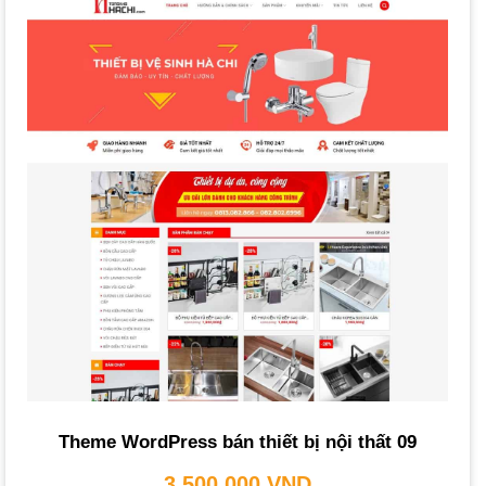
phù hợp với nhu cầu và ngân sách.
Thiết kế website trọn gói:
Bao gồm tất cả các bước từ tư
vấn đến bảo trì. Phù hợp với doanh nghiệp muốn có giải
pháp toàn diện.
Thiết kế website theo yêu cầu:
Cho phép tùy chỉnh hoàn
toàn giao diện, tính năng, tạo nên một website độc đáo,
mang đậm dấu ấn riêng.
Thiết kế website chuẩn SEO:
Tập trung tối ưu hóa để
thân thiện với công cụ tìm kiếm, giúp website đạt thứ hạng
cao và thu hút truy cập tự nhiên.
Thiết kế website giá rẻ:
Các gói chi phí thấp, thường dựa
trên mẫu có sẵn, phù hợp với doanh nghiệp nhỏ hoặc
startup có ngân sách hạn chế. Các gói chuyên nghiệp
Theme WordPress bán thiết bị nội thất 09
thường có mức giá cao hơn.
3,500,000
VND