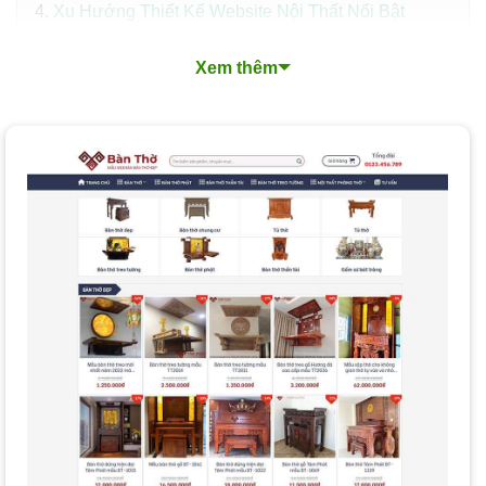
Xu Hướng Thiết Kế Website Nội Thất Nổi Bật
Quy Trình Thiết Kế Website Nội Thất Chuyên Nghiệp
Xem thêm
Các Loại Dịch Vụ Thiết Kế Website Nội Thất
Nền Tảng Thiết Kế Website Nội Thất mà PhucT
Digital Lựa Chọn cho Bạn?
Chi Phí và Thời Gian Thiết Kế Website Nội Thất
Các yếu tố ảnh hưởng đến chi phí:
Thời gian hoàn thành trung bình:
So sánh gói giá rẻ và cao cấp (PhucT Digital):
Làm Thế Nào để Chọn Dịch Vụ Thiết Kế Website Nội
Thất Phù Hợp?
Tại Sao Nên Thiết Kế Website Nội Thất tại PhucT
Digital?
Câu Hỏi Thường Gặp Khi Thiết Kế Website Nội Thất
Đăng Ký Tư Vấn Miễn Phí Dịch Vụ Thiết Kế Website
Nội Thất