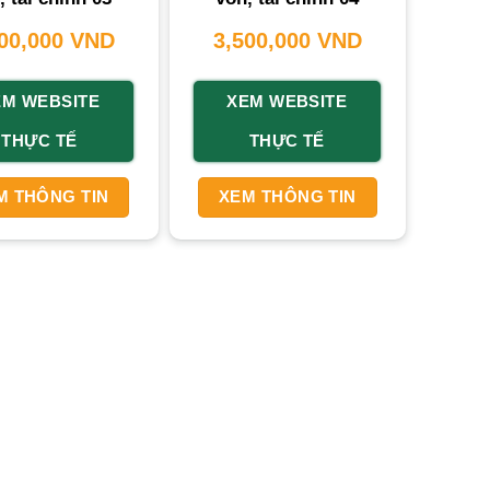
500,000
VND
3,500,000
VND
iệp Toàn Tập
EM WEBSITE
XEM WEBSITE
 chính, uy tín là yếu tố cốt lõi. Một
trang web
THỰC TẾ
THỰC TẾ
minh bạch giúp xây dựng lòng tin với khách hàng.
h hàng tiềm năng không giới hạn không gian hay
M THÔNG TIN
XEM THÔNG TIN
p khách hàng tìm hiểu về các sản phẩm như
vay
Điều này tối ưu hóa trải nghiệm khách hàng và mở
c quy trình tư vấn, đăng ký qua website giúp
 bật so với đối thủ, khẳng định vị thế trên thị
án
biến động liên tục. Website cho phép bạn cập