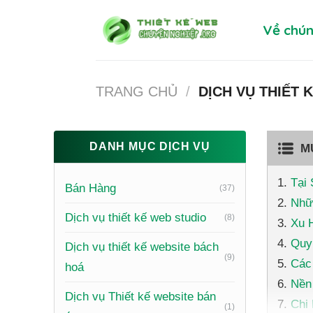
Skip
Về chún
to
content
TRANG CHỦ
/
DỊCH VỤ THIẾT K
DANH MỤC DỊCH VỤ
M
Tại
Bán Hàng
(37)
Nhữ
Dịch vụ thiết kế web studio
(8)
Xu 
Quy 
Dịch vụ thiết kế website bách
(9)
Các 
hoá
Nền
Dịch vụ Thiết kế website bán
Chi 
(1)