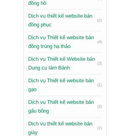
đồng hồ
nhật tin
bắt thông
Dịch vụ thiết kế website bán
(2)
đồng phục
Nhữ
Dịch vụ Thiết kế website bán
(4)
Để websi
đông trùng hạ thảo
Dịch vụ Thiết kế Website bán
Trang c
(3)
Dụng cụ làm Bánh
với ngườ
Module 
Dịch vụ Thiết kế website bán
(1)
toán
, th
gạo
Trang ti
Dịch vụ Thiết kế website bán
(2)
giá, biể
gấu bông
Công cụ
Dịch vụ thiết kế website bán
(7)
chóng.
giày