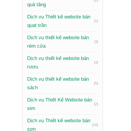
(2)
Xem th
quà tặng
Xu 
Dịch vụ Thiết kế website bán
(1)
quạt trần
Ngành tà
Dịch vụ thiết kế website bán
(3)
rèm cửa
Thiết kế
internet.
Dịch vụ thiết kế website bán
(3)
rượu
Trải ng
người dù
Dịch vụ thiết kế website bán
(5)
sách
Bảo mật
Tích hợ
Dịch vụ Thiết Kế Website bán
(2)
sim
Visualis
tích và r
Dịch vụ Thiết kế website bán
(10)
sơn