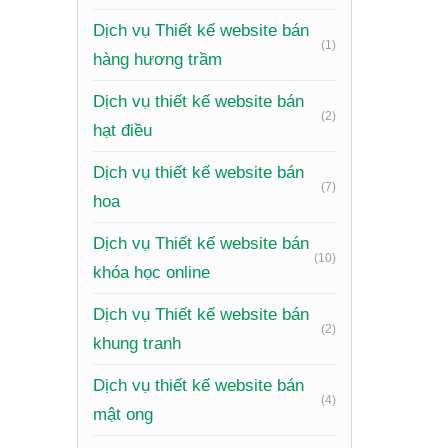
Form đă
Dịch vụ Thiết kế website bán
(1)
quản lý t
hàng hương trầm
Tính nă
Dịch vụ thiết kế website bán
(2)
thiết để
hạt điều
Giao di
Dịch vụ thiết kế website bán
(7)
Tích hợp
hoa
hội.
Dịch vụ Thiết kế website bán
(10)
Chức nă
khóa học online
UX/UI tố
Dịch vụ Thiết kế website bán
(2)
mái và ti
khung tranh
Dịch vụ thiết kế website bán
(4)
mật ong