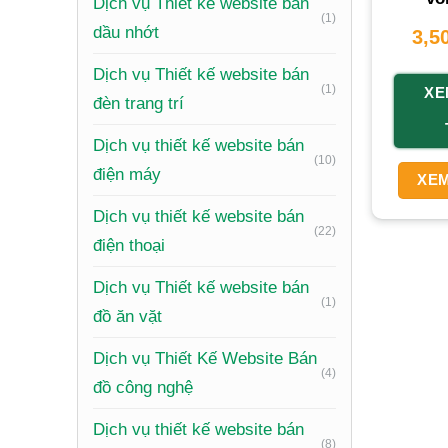
Dịch vụ Thiết kế website bán
(1)
dầu nhớt
3,5
Xem th
Dịch vụ Thiết kế website bán
(1)
XE
đèn trang trí
Xây dựn
được thi
Dịch vụ thiết kế website bán
(10)
Website 
điện máy
XEM
thời gian
Dịch vụ thiết kế website bán
(22)
Tăng doa
điện thoại
vốn
,
cho
Dịch vụ Thiết kế website bán
ra cơ hộ
(1)
đồ ăn vặt
Tiết kiệ
Dịch vụ Thiết Kế Website Bán
giảm chi
(4)
đồ công nghệ
trường.
Dịch vụ thiết kế website bán
Cập nhậ
(8)