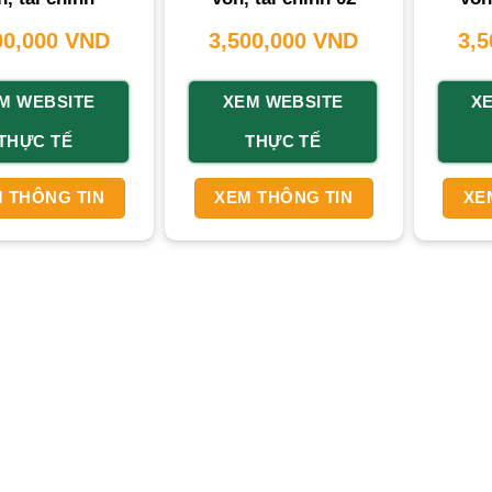
00,000
VND
3,500,000
VND
3,
êm
Các Nguyên Tắc Thiết Kế Website Hiện Đại & Chuyên Ngh
M WEBSITE
XEM WEBSITE
X
g thương hiệu và mở rộng khách hàng:
Trong lĩnh vực tài
THỰC TẾ
THỰC TẾ
ết kế chỉn chu, với
giao diện website
bắt mắt và thông tin 
hoạt động 24/7, giúp
doanh nghiệp
tiếp cận lượng lớn khác
 THÔNG TIN
XEM THÔNG TIN
XE
.
nh thu và cải thiện dịch vụ khách hàng:
Website cho phé
 vay tiền
, bảo hiểm, hoặc thực hiện giao dịch trực tuyến. 
i tăng trưởng doanh thu.
m chi phí và nâng cao năng lực cạnh tranh:
Tự động hóa cá
 phí vận hành. Một website mạnh mẽ giúp
doanh nghiệp
nổi
t thông tin nhanh chóng:
Thị trường tài chính,
chứng kho