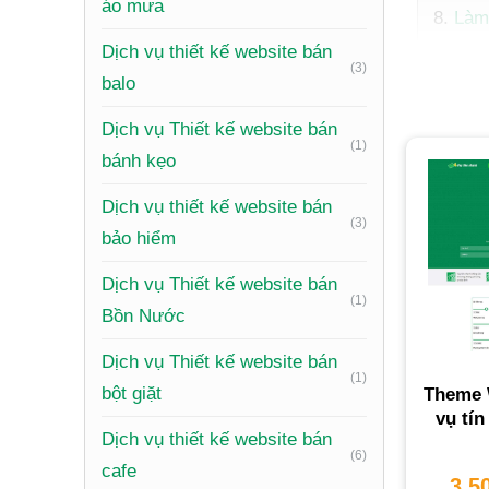
áo mưa
Làm
Tại 
Dịch vụ thiết kế website bán
(3)
Câu
balo
Đăn
Dịch vụ Thiết kế website bán
(1)
bánh kẹo
Dịch vụ 
Dịch vụ thiết kế website bán
hàng và 
(3)
bảo hiểm
doanh h
chúng tô
Dịch vụ Thiết kế website bán
(1)
Bồn Nước
Tại
Dịch vụ Thiết kế website bán
(1)
Một webs
bột giặt
Theme 
vụ tín
nhiều lợi
Dịch vụ thiết kế website bán
(6)
cafe
3,5