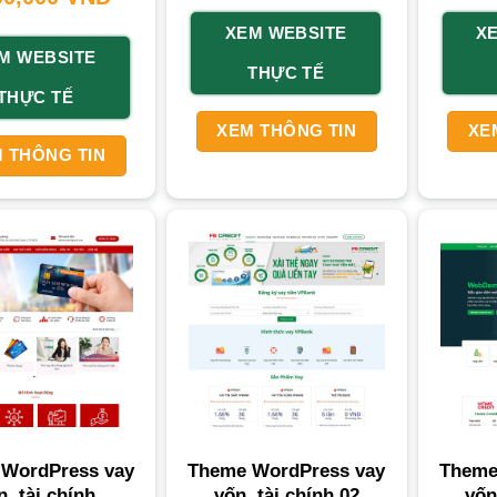
XEM WEBSITE
X
M WEBSITE
THỰC TẾ
THỰC TẾ
XEM THÔNG TIN
XE
 THÔNG TIN
WordPress vay
Theme WordPress vay
Theme
n, tài chính
vốn, tài chính 02
vốn