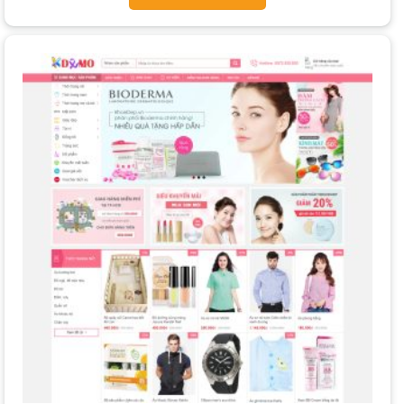
cấp.
Thiết Kế Website Thời Trang Chuẩn SEO
: Gói này tập
trung vào việc tối ưu hóa cấu trúc và nội dung website để
đạt thứ hạng cao trên các công cụ tìm kiếm, thu hút khách
hàng qua các từ khóa liên quan đến thời trang.
Thiết Kế Website Thời Trang Giá Rẻ
: Các gói dịch vụ với
chi phí thấp, thường sử dụng
template
có sẵn và tính năng
cơ bản, phù hợp cho các shop nhỏ hoặc cá nhân mới bắt
đầu kinh doanh.
Tại PhucT Digital, chúng tôi cung cấp các gói dịch vụ linh
hoạt:
BASIC (3,500,000 VNĐ)
: Giao diện có sẵn, tùy chỉnh cơ
bản.
PRO (5,000,000 VNĐ)
: Giao diện có sẵn, tùy chỉnh theo