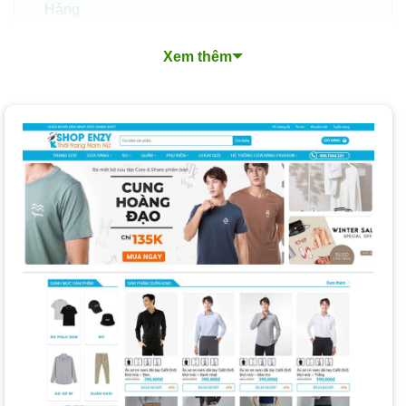
Hàng
Tiết Kiệm Chi Phí và Nâng Cao Cạnh Tranh
Xem thêm
Những Tính Năng Cần Có Của Một Website Thời
Trang Hiệu Quả
Các Loại Dịch Vụ Thiết Kế Website Thời Trang
Chi Phí và Thời Gian Thiết Kế Website Thời Trang
Các Yếu Tố Ảnh Hưởng Đến Chi Phí
Thời Gian Hoàn Thành Trung Bình
Làm Thế Nào Để Chọn Dịch Vụ Thiết Kế Website
Thời Trang Phù Hợp?
Xu Hướng Thiết Kế Website Thời Trang Nổi Bật
Nền Tảng Thiết Kế Website Thời Trang Mà PhucT
Digital Lựa Chọn: WordPress + WooCommerce
Quy Trình Thiết Kế Website Thời Trang Chuyên
Nghiệp
Tại Sao Nên Thiết Kế Website Thời Trang Tại PhucT
Digital?