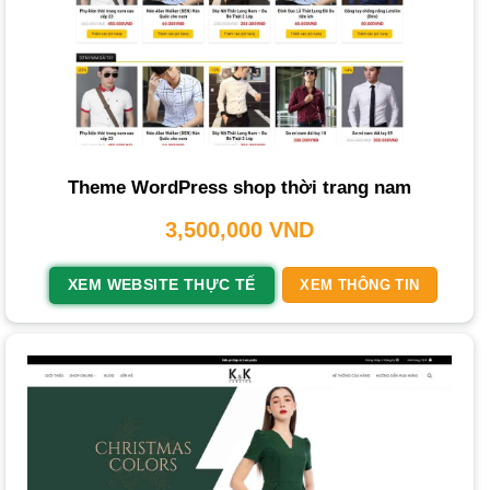
Tối Ưu SEO và Marketing
: Các dịch vụ tối ưu
SEO
chuyên sâu hoặc viết nội dung sẽ làm tăng chi phí.
Dịch Vụ Hậu Mãi và Bảo Trì
: Các gói bảo hành trọn đời,
hỗ trợ kỹ thuật 24/7 thường có chi phí cao hơn.
Chi phí
thiết kế website cho doanh nghiệp trọn gói
có
Theme WordPress shop thời trang nam
thể dao động từ 3,500,000 VNĐ đến trên 50,000,000 VNĐ.
3,500,000
VND
Thời Gian Hoàn Thành Trung Bình
XEM WEBSITE THỰC TẾ
XEM THÔNG TIN
Thiết Kế Theo Mẫu Có Sẵn
: Thường mất khoảng 5 – 7
ngày.
Thiết kế theo yêu cầu
: Thời gian có thể từ 10 – 15 ngày
hoặc lâu hơn.
Gói Giá Rẻ
: Có thể chỉ mất 2 – 4 ngày.
Làm Thế Nào Để Chọn Dịch Vụ Thiết Kế