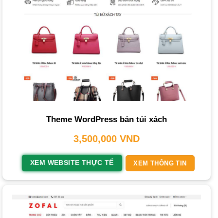
Xây Dựng Thương Hiệu và Mở Rộng Khách Hàng
Một website là không gian để bạn thể hiện trọn vẹn phong
cách, câu chuyện và giá trị cốt lõi của thương hiệu. Một
giao diện
đẹp mắt, mang dấu ấn riêng sẽ tạo ấn tượng
mạnh mẽ, giúp khách hàng ghi nhớ thương hiệu. Đồng
thời, website giúp bạn tiếp cận hàng triệu khách hàng tiềm
năng, vượt qua mọi giới hạn địa lý, từ đó mở rộng thị
trường và tệp khách hàng mục tiêu.
Theme WordPress bán túi xách
Tăng Doanh Thu và Cải Thiện Dịch Vụ Khách Hàng
3,500,000
VND
Website hoạt động như một kênh bán hàng chủ lực 24/7,
XEM WEBSITE THỰC TẾ
XEM THÔNG TIN
cho phép khách hàng mua sắm mọi lúc, mọi nơi. Các tính
năng tự động hóa quy trình đặt hàng, thanh toán và quản lý
sản phẩm giúp tối ưu hóa vận hành, trực tiếp gia tăng
doanh số. Bên cạnh đó, các công cụ tương tác như chat
trực tuyến hay trang phản hồi giúp doanh nghiệp nắm bắt