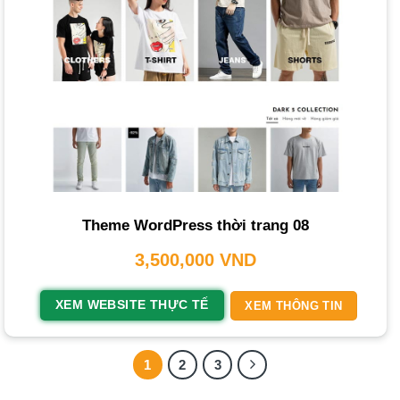
phát triển rộng lớn giúp dễ dàng tìm kiếm hỗ trợ.
Tối Ưu SEO Tốt
: WordPress được thiết kế thân thiện với
SEO
, với nhiều plugin hỗ trợ tối ưu hóa.
Phù Hợp Với Mọi Quy Mô
: Từ shop nhỏ đến thương hiệu
lớn, WordPress + WooCommerce đều đáp ứng tốt.
Quy Trình Thiết Kế Website Thời Trang
Chuyên Nghiệp
Một quy trình
thiết kế trang web giá rẻ
hay cao cấp đều
Theme WordPress thời trang 08
cần sự chuyên nghiệp. Tại PhucT Digital, quy trình bao
3,500,000
VND
gồm các bước:
Tư Vấn và Thu Thập Yêu Cầu
: Tiếp nhận và phân tích
XEM WEBSITE THỰC TẾ
XEM THÔNG TIN
mục đích, đối tượng khách hàng và các yêu cầu cụ thể.
Báo Giá và Ký Hợp Đồng
: Trao đổi chi tiết về dịch vụ, gửi
1
2
3
báo giá và ký kết hợp đồng.