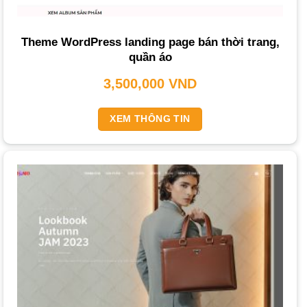
thương hiệu và tự động điều chỉnh hiển thị mượt mà trên
mọi thiết bị từ máy tính đến điện thoại di động.
Theme WordPress landing page bán thời trang,
quần áo
Danh Mục Sản Phẩm Rõ Ràng và Trực Quan
: Sản phẩm
quần áo
cần được phân loại khoa học, dễ tìm kiếm. Hình
3,500,000
VND
ảnh chất lượng cao và mô tả chi tiết, chân thực là yếu tố
không thể thiếu.
XEM THÔNG TIN
Tính Năng Tìm Kiếm và Lọc Sản Phẩm Nâng Cao
: Giúp
khách hàng nhanh chóng tìm thấy sản phẩm mong muốn
theo kích thước, màu sắc, giá cả, tối ưu hóa trải nghiệm
mua sắm.
Giỏ Hàng và Thanh Toán Tiện Lợi
: Quy trình đặt hàng và
thanh toán cần đơn giản, nhanh chóng với nhiều phương
thức thanh toán trực tuyến (thẻ tín dụng, ví điện tử, chuyển
khoản) để tăng tỷ lệ chuyển đổi.
Tích Hợp Các Kênh Tương Tác
: Tích hợp chat trực