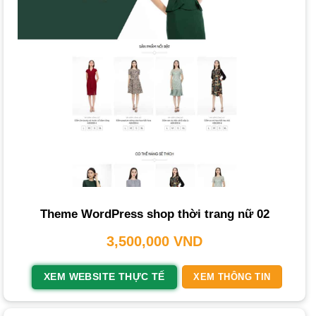
Website Thời Trang Phù Hợp?
Để chọn được đơn vị
làm website chuyên nghiệp
, bạn
nên cân nhắc các yếu tố sau:
Kinh Nghiệm và Hồ Sơ Năng Lực
: Ưu tiên các công ty
có kinh nghiệm và đã thực hiện thành công nhiều dự án
website thời trang.
Chất Lượng Dịch Vụ và Đội Ngũ
: Đánh giá qua các mẫu
website đã làm và chất lượng tư vấn của đội ngũ kỹ thuật.
Quy Trình Làm Việc Rõ Ràng
: Chọn đơn vị có quy trình
Theme WordPress shop thời trang nữ 02
làm việc minh bạch, từ tư vấn đến bàn giao.
3,500,000
VND
Chế Độ Bảo Hành và Hỗ Trợ
: Đảm bảo có chế độ bảo
hành và hỗ trợ kỹ thuật nhanh chóng sau bàn giao.
XEM WEBSITE THỰC TẾ
XEM THÔNG TIN
Giá Cả Hợp Lý và Minh Bạch
: So sánh báo giá từ nhiều
đơn vị để tìm gói dịch vụ phù hợp ngân sách.