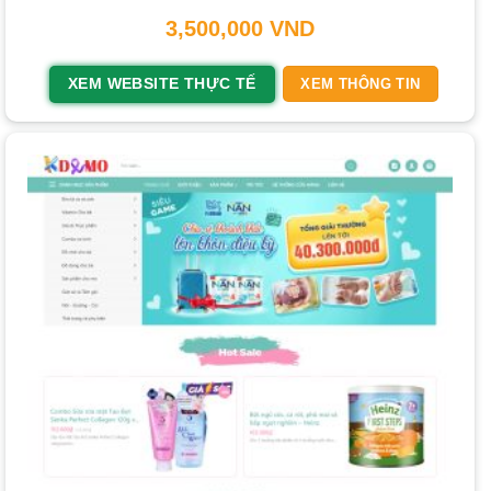
trên website? 9 cách tối ưu hiệu quả
3,500,000
VND
Thiết Kế Tối Giản (Minimalism)
: Giúp làm nổi bật sản
XEM WEBSITE THỰC TẾ
XEM THÔNG TIN
phẩm, tạo cảm giác sang trọng.
Màu Sắc và Hình Ảnh Độc Đáo
: Sử dụng tông màu chủ
đạo phù hợp thương hiệu, hình ảnh chất lượng cao và
video sản phẩm.
Cá Nhân Hóa Trải Nghiệm
: Đề xuất sản phẩm dựa trên
lịch sử mua sắm của khách hàng.
Tích Hợp AI và Tự Động Hóa
: Ứng dụng AI trong gợi ý
sản phẩm, chatbot hỗ trợ khách hàng.
Thiết Kế Thân Thiện Với Di Động (Mobile-First Design)
:
Ưu tiên trải nghiệm trên smartphone vì phần lớn người
dùng mua sắm qua thiết bị này.
Câu Chuyện Thương Hiệu (Storytelling)
: Kể câu chuyện