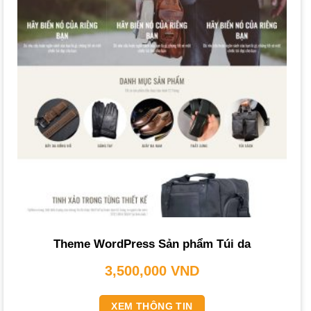
Các Loại Dịch Vụ Thiết Kế Website Thời
Trang
Các gói dịch vụ được xây dựng đa dạng để đáp ứng các
nhu cầu khác nhau của doanh nghiệp.
Thiết Kế Website Thời Trang Trọn Gói
: Đây là giải pháp
toàn diện bao gồm tên miền,
hosting
, thiết kế giao diện và
các tính năng cơ bản. Nó phù hợp cho những doanh
nghiệp muốn có website nhanh chóng với chi phí tối ưu.
Một
dịch vụ thiết kế website bán hàng
tốt sẽ cung cấp
gói này.
Thiết Kế Website Thời Trang Theo Yêu Cầu
: Dịch vụ tùy
Theme WordPress Sản phẩm Túi da
chỉnh giao diện và tính năng theo ý tưởng riêng của
3,500,000
VND
thương hiệu. Lựa chọn này dành cho những doanh nghiệp
muốn xây dựng một website độc quyền, khẳng định đẳng
XEM THÔNG TIN