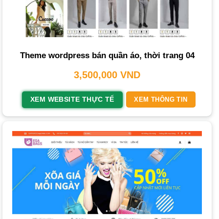
Câu Hỏi Thường Gặp Khi Thiết Kế Website Thời
Trang
Dịch vụ thiết kế website thời trang
là chìa khóa then chốt
Theme wordpress bán quần áo, thời trang 04
giúp các thương hiệu và chủ shop nâng tầm hình ảnh, tiếp
3,500,000
VND
cận khách hàng hiệu quả và bùng nổ doanh số. Tại
THIETKEWEBCHUYENNGHIEP.ORG, chúng tôi hiểu
XEM WEBSITE THỰC TẾ
XEM THÔNG TIN
rằng một
web shop
chuyên nghiệp chính là nền tảng cho
sự thành công trong ngành
trang phục
.
Tại Sao Bạn Cần Thiết Kế Website Thời
Trang?
Đầu tư vào một website
thời trang
chuyên nghiệp mang
lại lợi ích chiến lược cho hoạt động kinh doanh của bạn.
Nó không chỉ là một kênh bán hàng mà còn là bộ mặt
thương hiệu trên môi trường
internet
.