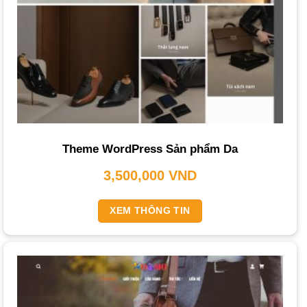
tuyến, form liên hệ để khách hàng dễ dàng kết nối và nhận
hỗ trợ.
Tối Ưu SEO (Search Engine Optimization)
: Đảm bảo
seo website
tốt để xuất hiện trên các công cụ tìm kiếm như
Google, giúp tiếp cận nhiều khách hàng tiềm năng hơn.
Khả Năng Tương Thích Với Mạng Xã Hội
: Cho phép
khách hàng dễ dàng chia sẻ sản phẩm yêu thích lên các
Theme WordPress Sản phẩm Da
nền tảng mạng xã hội, mở rộng phạm vi tiếp cận của
3,500,000
VND
thương hiệu.
Hệ Thống Quản Trị Dễ Dàng
: Giao diện quản trị thân
XEM THÔNG TIN
thiện, cho phép chủ shop dễ dàng cập nhật sản phẩm,
quản lý đơn hàng và theo dõi thống kê.
Tốc Độ Tải Trang Nhanh
: Tốc độ tải trang dưới 3 giây là
yếu tố lý tưởng để giữ chân người dùng và cải thiện thứ
hạng
SEO
.