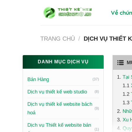
Skip
Về chún
to
content
TRANG CHỦ
/
DỊCH VỤ THIẾT 
DANH MỤC DỊCH VỤ
M
Tại
Bán Hàng
(37)
Dịch vụ thiết kế web studio
(8)
Dịch vụ thiết kế website bách
(9)
Nhữ
hoá
Xu 
Dịch vụ Thiết kế website bán
Quy 
(1)