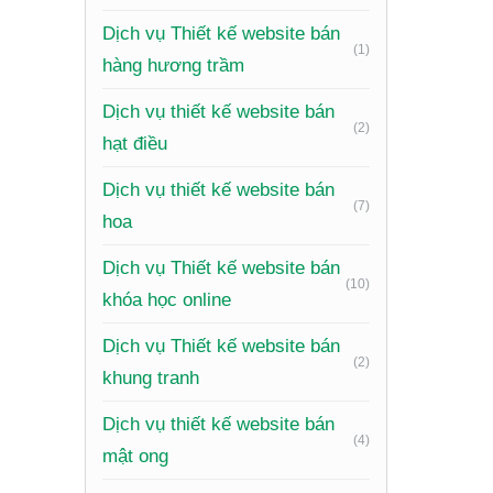
Dịch vụ Thiết kế website bán
(1)
Xem th
hàng hương trầm
Dịch vụ thiết kế website bán
Giao diệ
(2)
hạt điều
lại trải 
Dịch vụ thiết kế website bán
Bộ lọc v
(7)
hoa
VinaPho
Trang ch
Dịch vụ Thiết kế website bán
(10)
đi kèm.
khóa học online
Giỏ hàng
Dịch vụ Thiết kế website bán
(2)
an toàn 
khung tranh
Tài kho
Dịch vụ thiết kế website bán
(4)
mật ong
Hệ thốn
kho sim