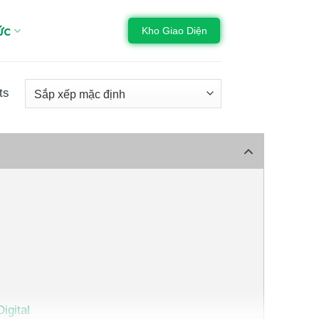
ức
Kho Giao Diện
ts
igital