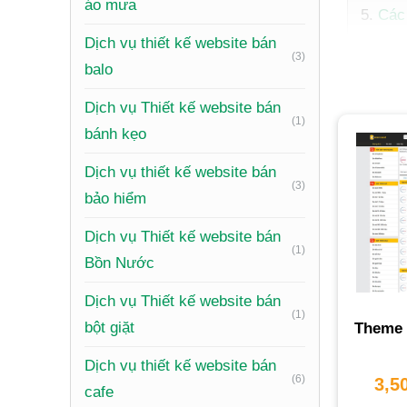
áo mưa
Các 
Nền 
Dịch vụ thiết kế website bán
(3)
Chi 
balo
Làm
Dịch vụ Thiết kế website bán
Tại 
(1)
bánh kẹo
Câu 
Dịch vụ thiết kế website bán
(3)
bảo hiểm
Dịch vụ Thiết kế website bán
(1)
Bồn Nước
Dịch vụ Thiết kế website bán
Đăng
(1)
bột giặt
Theme 
Dịch vụ
Dịch vụ thiết kế website bán
(6)
3,5
khẳng đ
cafe