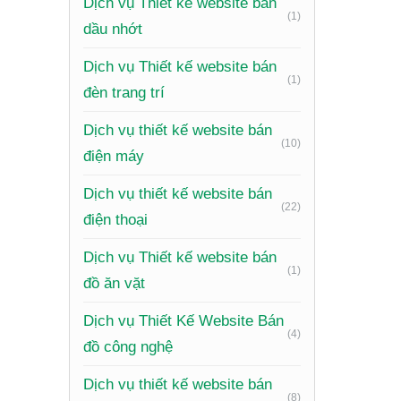
Website
Dịch vụ Thiết kế website bán
(1)
có thể t
dầu nhớt
và cải t
Dịch vụ Thiết kế website bán
cao sự h
(1)
đèn trang trí
Tiết k
Dịch vụ thiết kế website bán
(10)
điện máy
So với c
Đây còn 
Dịch vụ thiết kế website bán
(22)
nền tảng
điện thoại
Dịch vụ Thiết kế website bán
Nhữ
(1)
đồ ăn vặt
Để websi
Dịch vụ Thiết Kế Website Bán
(4)
cần đáp 
đồ công nghệ
Dịch vụ thiết kế website bán
(8)