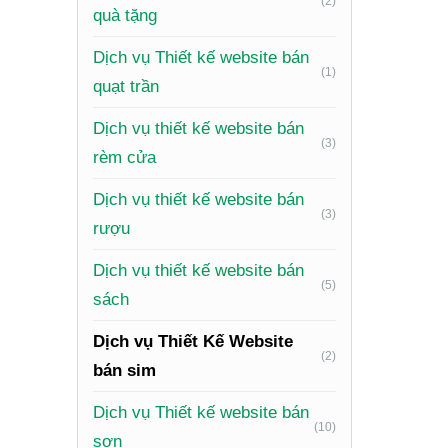
(2)
quà tặng
mượt mà 
Dịch vụ Thiết kế website bán
Trải ng
(1)
quạt trần
chọn lựa
Cá nhân
Dịch vụ thiết kế website bán
(3)
rèm cửa
Tích hợ
Dịch vụ thiết kế website bán
Bảo mật
(3)
rượu
Quy
Dịch vụ thiết kế website bán
Digi
(5)
sách
Dịch vụ Thiết Kế Website
PhucT Di
(2)
bán sim
nhất.
Dịch vụ Thiết kế website bán
Tư vấn:
(10)
sơn