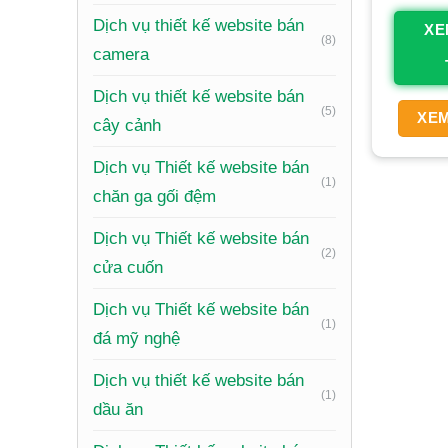
như một 
Dịch vụ thiết kế website bán
XE
(8)
Tại
camera
Dịch vụ thiết kế website bán
Đầu tư 
(5)
XEM
cây cảnh
bước đi 
Dịch vụ Thiết kế website bán
định uy t
(1)
chăn ga gối đệm
Xây d
Dịch vụ Thiết kế website bán
(2)
Một webs
cửa cuốn
web tối
Dịch vụ Thiết kế website bán
cửa hàng
(1)
đá mỹ nghệ
từ đó củ
Dịch vụ thiết kế website bán
(1)
Tăng d
dầu ăn