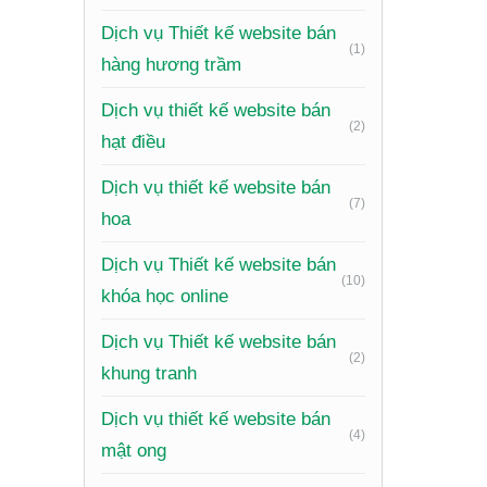
Giỏ hàng
Dịch vụ Thiết kế website bán
(1)
khoản, v
hàng hương trầm
Chức năn
Dịch vụ thiết kế website bán
(2)
hoặc tải
hạt điều
Tích hợ
Dịch vụ thiết kế website bán
(7)
khám ph
hoa
Chức nă
Dịch vụ Thiết kế website bán
(10)
Tối ưu h
khóa học online
từ máy t
Dịch vụ Thiết kế website bán
(2)
Tích hợp
khung tranh
nhanh c
Dịch vụ thiết kế website bán
(4)
Blog/Tin
mật ong
cường SE