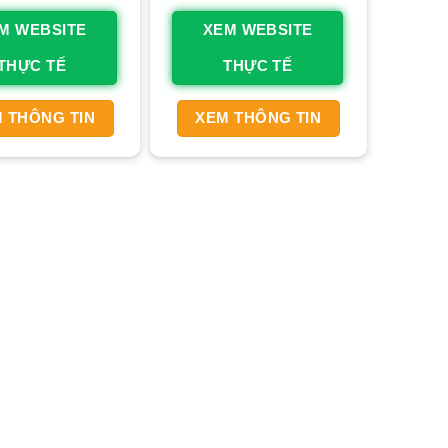
g thương hiệu và mở rộng khách hàng:
Website giúp bạn 
M WEBSITE
XEM WEBSITE
ậm chí quốc tế, mà không bị giới hạn bởi không gian địa lý
THỰC TẾ
THỰC TẾ
ghiệp và các dòng sản phẩm như
đồng phục công sở
,
áo l
nh thu, cải thiện dịch vụ khách hàng:
Khách hàng có thể 
 THÔNG TIN
XEM THÔNG TIN
g hỗ trợ trực tuyến như chat, FAQs giúp giải đáp thắc mắc tứ
g.
m chi phí, nâng cao cạnh tranh:
So với cửa hàng truyền thố
 bằng, nhân sự. Một
website trọn gói giá rẻ
được tối ưu tốt
, thu hút khách hàng mục tiêu hiệu quả.
hiệu quả:
Hệ thống quản lý đơn hàng, kho vận tích hợp giúp
p nhận đơn hàng đến giao hàng và quản lý tồn kho.
h và cải thiện:
Website cung cấp dữ liệu về hành vi khách h
a ra các chiến lược marketing và phát triển sản phẩm phù h