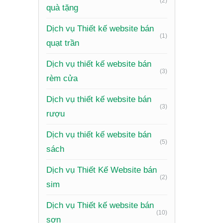
(2)
quà tặng
Cá nhân
Dịch vụ Thiết kế website bán
(1)
Tích hợp
quạt trần
Tối ưu h
Dịch vụ thiết kế website bán
(3)
Thiết kế
rèm cửa
thấy trê
Dịch vụ thiết kế website bán
(3)
rượu
Quy
Dịch vụ thiết kế website bán
(5)
Một quy 
sách
Tiếp nhậ
Dịch vụ Thiết Kế Website bán
(2)
và các y
sim
Phân tíc
Dịch vụ Thiết kế website bán
(10)
từng gia
sơn