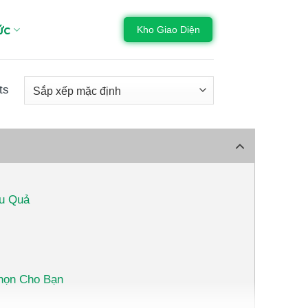
ức
Kho Giao Diện
ts
ệu Quả
Chọn Cho Bạn