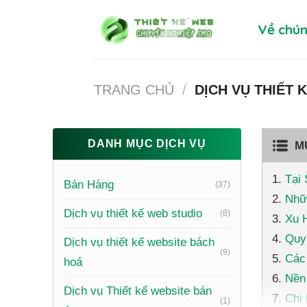
Skip
Về chún
to
content
TRANG CHỦ
/
DỊCH VỤ THIẾT 
DANH MỤC DỊCH VỤ
M
Tại
Bán Hàng
(37)
Nhữ
Dịch vụ thiết kế web studio
(8)
Xu 
Quy
Dịch vụ thiết kế website bách
(9)
Các
hoá
Nền
Dịch vụ Thiết kế website bán
Chi
(1)