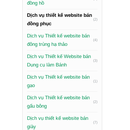
đồng hồ
Dịch vụ thiết kế website bán
(2)
đồng phục
Dịch vụ Thiết kế website bán
(4)
đông trùng hạ thảo
Xem th
Dịch vụ Thiết kế Website bán
(3)
Để webs
Dụng cụ làm Bánh
Dịch vụ Thiết kế website bán
Giao diệ
(1)
gạo
hành độn
Dịch vụ Thiết kế website bán
Danh mụ
(2)
gấu bông
chất liệu
Dịch vụ thiết kế website bán
Trang ch
(7)
giày
size, gi