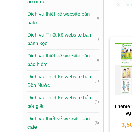
áo mưa
Làm
Tại 
Dịch vụ thiết kế website bán
(3)
Câu
balo
Đăn
Dịch vụ Thiết kế website bán
(1)
bánh kẹo
Dịch vụ 
Dịch vụ thiết kế website bán
chỉ là m
(3)
bảo hiểm
doanh số
hàng.
Dịch vụ Thiết kế website bán
(1)
Bồn Nước
Tại
Dịch vụ Thiết kế website bán
(1)
Xây dựn
bột giặt
Theme 
vụ
mặc
. Mộ
Dịch vụ thiết kế website bán
một cách
(6)
3,5
cafe