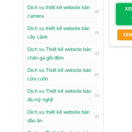
Xây dựn
Dịch vụ thiết kế website bán
XE
(8)
nước, th
camera
doanh n
Dịch vụ thiết kế website bán
(5)
Tăng doa
XEM
cây cảnh
tính năn
Dịch vụ Thiết kế website bán
mua hàn
(1)
chăn ga gối đệm
Tiết kiệ
Dịch vụ Thiết kế website bán
thuê mặt
(2)
cửa cuốn
tìm kiếm
Quản lý 
Dịch vụ Thiết kế website bán
(1)
khâu tiế
đá mỹ nghệ
Phân tíc
Dịch vụ thiết kế website bán
(1)
từ đó đư
dầu ăn