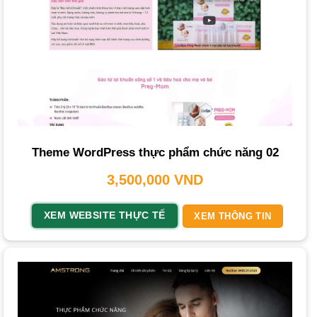
niềm tin cộng đồng.
Chức năng tư vấn trực tuyến (Live Chat/Chatbot):
Cung cấp hỗ trợ kịp thời, giải đáp thắc mắc của khách
hàng ngay lập tức.
Tối ưu hóa SEO:
Một
trang web
bán
thuốc
hay TPCN
cần được tối ưu cho các công cụ tìm kiếm như Google để
tăng khả năng hiển thị và thu hút truy cập tự nhiên.
Theme WordPress thực phẩm chức năng 02
Tích hợp mạng xã hội:
Cho phép chia sẻ
sản phẩm
dễ
3,500,000
VND
dàng, mở rộng phạm vi tiếp cận.
Blog/Tin tức sức khỏe:
Cung cấp thông tin hữu ích về
XEM WEBSITE THỰC TẾ
XEM THÔNG TIN
sức khỏe, dinh dưỡng để thu hút và giữ chân khách hàng.
Quản lý đơn hàng và khách hàng:
Hệ thống quản trị nội
dung (CMS) mạnh mẽ giúp dễ dàng quản lý
sản phẩm
,
đơn hàng, và thông tin khách hàng.