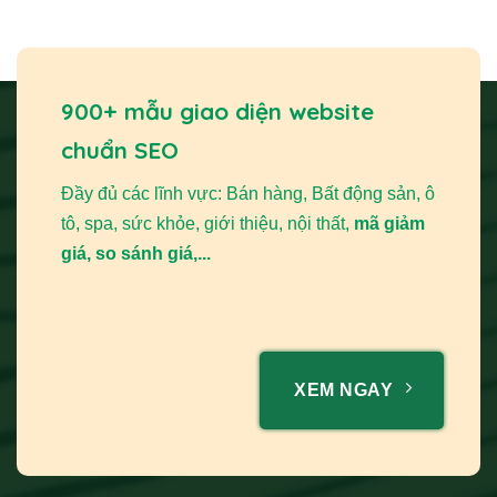
cho các thương hiệu lớn như Vinamilk, Bamboo Airway,
Pops WorldWide.
Đội ngũ giàu kinh nghiệm:
Đội ngũ chuyên gia của
900+ mẫu giao diện website
chúng tôi sẵn sàng cung cấp giải pháp thiết kế hiệu quả.
chuẩn SEO
Cam kết chất lượng và tiến độ:
Hoàn thành dự án đúng
Đầy đủ các lĩnh vực: Bán hàng, Bất động sản, ô
thời hạn và đảm bảo chất lượng cao nhất.
tô, spa, sức khỏe, giới thiệu, nội thất,
mã giảm
Bảo hành website trọn đời:
Cung cấp chính sách bảo
giá, so sánh giá,...
hành trọn đời, đảm bảo website luôn vận hành ổn định.
Tư vấn phát triển website toàn diện:
Không chỉ thiết kế,
chúng tôi còn tư vấn các giải pháp phát triển toàn diện, từ
SEO
đến Google Ads.
XEM NGAY
900+ mẫu giao diện đa dạng lĩnh vực:
Kho
giao diện
khổng lồ, đáp ứng mọi phong cách.
Hỗ trợ kỹ thuật 24/7:
Đội ngũ hỗ trợ luôn túc trực để giải