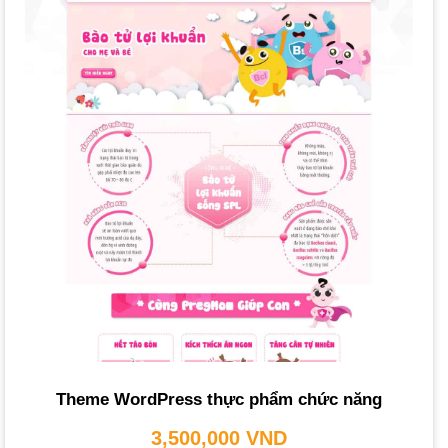
Website cho phép khách hàng mua sắm 24/7. Các tính
năng như giỏ hàng, thanh toán trực tuyến, và chatbot hỗ
trợ giúp nâng cao trải nghiệm mua sắm, thúc đẩy
bán
hàng
. Việc thu thập phản hồi và giải đáp thắc mắc nhanh
chóng cũng góp phần cải thiện chất lượng dịch vụ.
Tiết kiệm chi phí và nâng cao năng lực cạnh tranh:
So
với quảng cáo truyền thống,
marketing online
qua
website giúp tiết kiệm chi phí thuê mặt bằng và nhân sự.
Với việc tối ưu hóa công cụ tìm kiếm (
SEO
), website mang
lại lượng truy cập tự nhiên, bền vững, tạo lợi thế cạnh
tranh vượt trội trong một thị trường đầy thách thức như
TPCN hay
dược phẩm
.
Những Tính Năng Cần Có Của Một Website
Bán Thực Phẩm Chức Năng Hiệu Quả
Theme WordPress thực phẩm chức năng
Một website TPCN hiệu quả cần tích hợp đầy đủ các tính
3,500,000
VND