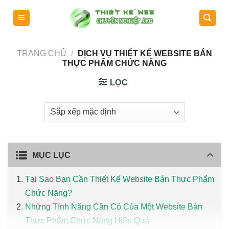
Skip
to
content
TRANG CHỦ
/
DỊCH VỤ THIẾT KẾ WEBSITE BÁN
THỰC PHẨM CHỨC NĂNG
LỌC
MỤC LỤC
Tại Sao Bạn Cần Thiết Kế Website Bán Thực Phẩm
Chức Năng?
Những Tính Năng Cần Có Của Một Website Bán
Thực Phẩm Chức Năng Hiệu Quả