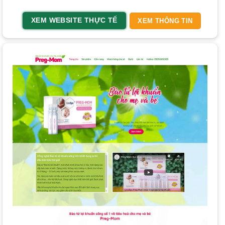
năng quan trọng để tối ưu trải nghiệm người dùng và hỗ
trợ kinh doanh.
XEM WEBSITE THỰC TẾ
XEM THÔNG TIN
Xem thêm
Tại Sao Phải Thiết Kế Website? 5 Lý Do Sống
Còn Cho Doanh Nghiệp
Giao diện chuyên nghiệp và thân thiện người dùng:
Thiết kế đẹp mắt, bố cục rõ ràng, dễ điều hướng là yếu tố