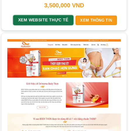
3,500,000
VND
XEM WEBSITE THỰC TẾ
XEM THÔNG TIN
Xem thêm
Thời gian hoàn thành một website thông thường
là bao lâu? Các Yếu Tố Quyết Định Tiến Độ
Các yếu tố ảnh hưởng đến chi phí:
Mức độ phức tạp của giao diện:
Thiết kế theo yêu