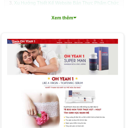
Xu Hướng Thiết Kế Website Bán Thực Phẩm Chức
Năng Nổi Bật
Xem thêm
Quy Trình Thiết Kế Website Bán Thực Phẩm Chức
Năng Chuyên Nghiệp
Các Loại Dịch vụ Thiết kế Website Thực Phẩm Chức
Năng tại PhucT Digital
Nền Tảng Thiết Kế Website Thực Phẩm Chức Năng
Mà PhucT Digital Lựa Chọn Cho Bạn?
Chi Phí Và Thời Gian Thiết Kế Website Thực Phẩm
Chức Năng
Làm Thế Nào để Chọn Dịch vụ Thiết Kế Website
Thực Phẩm Chức Năng Phù Hợp?
Tại Sao Nên Thiết Kế Website Thực Phẩm Chức
Năng Tại PhucT Digital
Câu Hỏi Thường Gặp Khi Thiết Kế Website Thực
Phẩm Chức Năng
Đăng Ký Tư Vấn Miễn Phí Dịch Vụ Thiết Kế Website