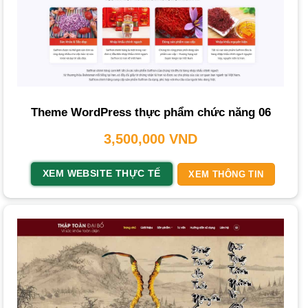
website trọn gói
để phù hợp với mọi nhu cầu và ngân
sách.
Thiết kế website thực phẩm chức năng trọn gói:
Dịch
vụ hoàn chỉnh từ A-Z, bao gồm tư vấn, thiết kế, phát triển,
tối ưu
SEO
cơ bản. Phù hợp cho doanh nghiệp muốn có
Theme WordPress thực phẩm chức năng 06
giải pháp toàn diện.
3,500,000
VND
Thiết kế website thực phẩm chức năng theo yêu cầu:
Tùy chỉnh
giao diện
và tính năng hoàn toàn theo mong
XEM WEBSITE THỰC TẾ
XEM THÔNG TIN
muốn, đảm bảo sự độc đáo. Đây là gói
làm web theo yêu
cầu
phù hợp cho doanh nghiệp có yêu cầu đặc biệt.
Thiết kế website thực phẩm chức năng chuẩn SEO:
Tập trung tối ưu hóa website ngay từ đầu để thân thiện với
công cụ tìm kiếm, giúp website dễ dàng đạt thứ hạng cao.
Thiết kế website thực phẩm chức năng giá rẻ:
Gói dịch
vụ với chi phí hợp lý, chỉ dưới 1.500.000 VNĐ, phù hợp