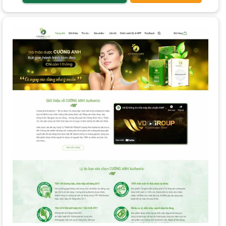
Tập trung vào câu chuyện thương hiệu:
Kể câu chuyện
về nguồn gốc
sản phẩm
, sứ mệnh thương hiệu để tạo kết
nối cảm xúc với khách hàng.
Tích hợp AI và Cá nhân hóa:
Sử dụng AI để gợi ý
sản
phẩm
phù hợp, cá nhân hóa trải nghiệm mua sắm.
Quy Trình Thiết Kế Website Bán Thực Phẩm
Chức Năng Chuyên Nghiệp
Tại PhucT Digital, một quy trình
dịch vụ thiết kế website
chuyên nghiệp uy tín
bao gồm các bước rõ ràng:
Tư vấn và Tiếp nhận yêu cầu:
Lắng nghe và thu thập
thông tin chi tiết về nhu cầu, mục tiêu của doanh nghiệp.
Báo giá và Ký kết hợp đồng:
Gửi bảng báo giá chi tiết,
minh bạch. Hợp đồng được ký kết khi hai bên thống nhất.