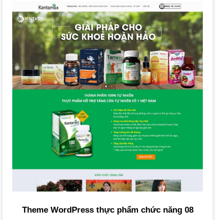
template website
,
mẫu website
và plugin có sẵn, dễ dàng
tạo website chuyên nghiệp mà không cần lập trình sâu.
Các công cụ như
ux builder
giúp việc tùy chỉnh trở nên
trực quan hơn.
Cộng đồng hỗ trợ lớn:
Dễ dàng tìm kiếm sự hỗ trợ khi
gặp vấn đề.
Tối ưu SEO tốt:
WordPress có kiến trúc thân thiện
SEO
,
cùng các plugin hỗ trợ mạnh mẽ, giúp website dễ lên top
Google.
Phù hợp với mọi quy mô:
Từ cửa hàng nhỏ đến doanh
nghiệp lớn, nền tảng này đều đáp ứng tốt và dễ dàng mở
rộng.
Chi Phí Và Thời Gian Thiết Kế Website Thực
Phẩm Chức Năng
Theme WordPress thực phẩm chức năng 08
Chi phí và thời gian thiết kế phụ thuộc vào nhiều yếu tố.