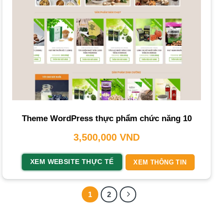
PRO (5.000.000 VNĐ):
Gói được sử dụng nhiều
nhất, sử dụng
giao diện
có sẵn, tùy chỉnh theo nhu
cầu.
BUSINESS (7.500.000 VNĐ):
Thiết kế theo yêu cầu
riêng, đảm bảo sự độc đáo.
Làm Thế Nào để Chọn Dịch vụ Thiết Kế
Website Thực Phẩm Chức Năng Phù Hợp?
Theme WordPress thực phẩm chức năng 10
Để chọn được dịch vụ ưng ý, bạn cần cân nhắc các yếu tố
sau:
3,500,000
VND
Kinh nghiệm và uy tín của đơn vị:
Tìm các công ty có
XEM WEBSITE THỰC TẾ
XEM THÔNG TIN
kinh nghiệm trong ngành, kiểm tra các dự án đã thực hiện
và phản hồi từ khách hàng.
1
2
Quy trình làm việc rõ ràng:
Một đơn vị chuyên nghiệp sẽ
có quy trình minh bạch, từ tư vấn đến bàn giao.