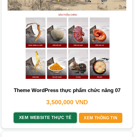
cho cá nhân hoặc doanh nghiệp nhỏ muốn có một
trang
web
cơ bản.
Dịch vụ khác tại PhucT Digital:
Ngoài thiết kế, PhucT
Digital còn cung cấp dịch vụ chăm sóc website, viết
content
SEO
, và các giải pháp AI & Automation.
Nền Tảng Thiết Kế Website Thực Phẩm
Chức Năng Mà PhucT Digital Lựa Chọn Cho
Bạn?
PhucT Digital ưu tiên lựa chọn
WordPress kết hợp với
WooCommerce
làm nền tảng chính. Đây là sự lựa chọn
Theme WordPress thực phẩm chức năng 07
phổ biến nhờ những ưu điểm vượt trội:
3,500,000
VND
Tính linh hoạt cao:
Cho phép tùy chỉnh gần như mọi khía
XEM WEBSITE THỰC TẾ
XEM THÔNG TIN
cạnh của website.
Kho giao diện và plugin phong phú:
Hàng ngàn