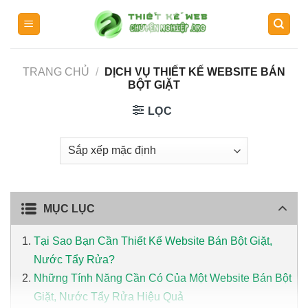
Skip
to
content
TRANG CHỦ
/
DỊCH VỤ THIẾT KẾ WEBSITE BÁN
BỘT GIẶT
LỌC
MỤC LỤC
Tại Sao Bạn Cần Thiết Kế Website Bán Bột Giặt,
Nước Tẩy Rửa?
Những Tính Năng Cần Có Của Một Website Bán Bột
Giặt, Nước Tẩy Rửa Hiệu Quả