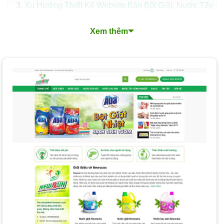
Xu Hướng Thiết Kế Website Bán Bột Giặt, Nước Tẩy
Rửa Nổi Bật
Xem thêm
Quy Trình Thiết Kế Website Bán Bột Giặt, Nước Tẩy
Rửa Chuyên Nghiệp tại PhucT Digital
Các Loại Dịch Vụ Thiết Kế Website Bán Bột Giặt,
Nước Tẩy Rửa tại PhucT Digital
Nền Tảng Thiết Kế Website PhucT Digital Lựa Chọn
Cho Bạn: WordPress + WooCommerce
Chi Phí và Thời Gian Thiết Kế Website Bán Bột Giặt,
Nước Tẩy Rửa
Các yếu tố ảnh hưởng đến chi phí:
Làm Thế Nào Để Chọn Dịch Vụ Thiết Kế Website
Phù Hợp?
Tại Sao Nên Thiết Kế Website Bán Bột Giặt, Nước
Tẩy Rửa tại PhucT Digital?
Câu Hỏi Thường Gặp Khi Thiết Kế Website Bán Bột
Giặt, Nước Tẩy Rửa