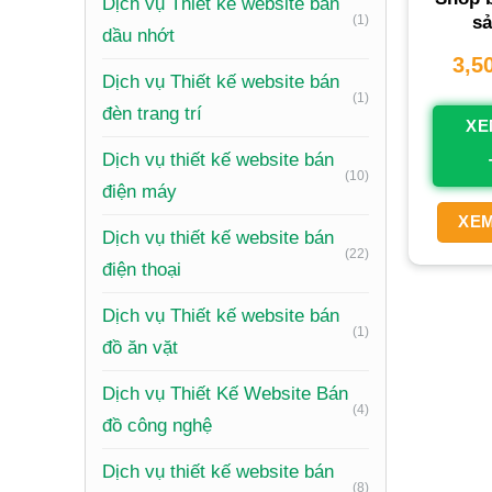
Xem th
Dịch vụ Thiết kế website bán
(1)
sả
dầu nhớt
Xây dựn
3,5
Dịch vụ Thiết kế website bán
doanh ng
(1)
đèn trang trí
kiếm và 
XE
Dịch vụ thiết kế website bán
Tăng Do
(10)
điện máy
dạng hóa
XEM
Dịch vụ thiết kế website bán
Tiết kiệ
(22)
điện thoại
kinh doa
bật hơn 
Dịch vụ Thiết kế website bán
(1)
Tạo Thu
đồ ăn vặt
kiếm tiề
Dịch vụ Thiết Kế Website Bán
(4)
đồ công nghệ
Nhữ
Dịch vụ thiết kế website bán
(8)