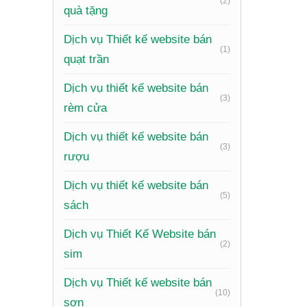
(2)
quà tặng
liên kết 
Dịch vụ Thiết kế website bán
Website
(1)
quạt trần
khách qu
Dịch vụ thiết kế website bán
Website
(3)
rèm cửa
phù hợp 
Dịch vụ thiết kế website bán
Thiết kế
(3)
rượu
Cá nhân
Dịch vụ thiết kế website bán
đổi.
(5)
sách
Quy
Dịch vụ Thiết Kế Website bán
(2)
sim
Một quy 
lượng ca
Dịch vụ Thiết kế website bán
(10)
sơn