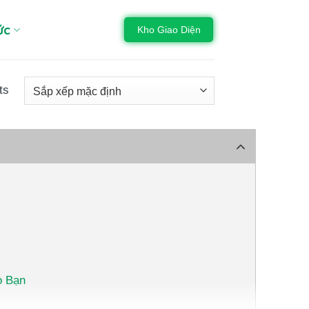
ức
Kho Giao Diện
ts
o Bạn