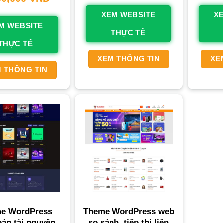
XEM WEBSITE
X
M WEBSITE
THỰC TẾ
THỰC TẾ
XEM THÔNG TIN
XE
 THÔNG TIN
e WordPress
Theme WordPress web
án tài nguyên,
so sánh, tiếp thị liên