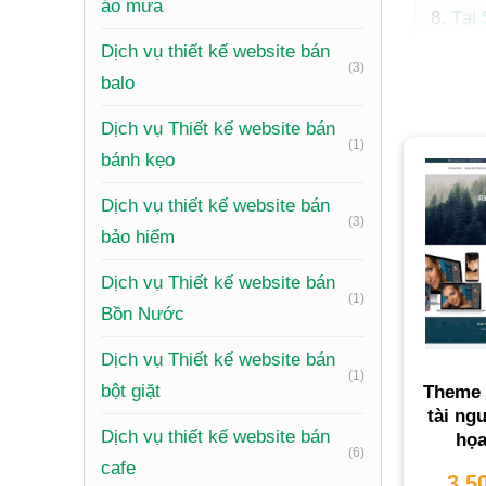
áo mưa
Tại 
Câu 
Dịch vụ thiết kế website bán
(3)
Đăng
balo
Dịch vụ Thiết kế website bán
Dịch vụ 
(1)
bánh kẹo
THIETK
Dịch vụ thiết kế website bán
tiếp cận
(3)
bảo hiểm
Tại
Dịch vụ Thiết kế website bán
(1)
Bồn Nước
Một
webs
nguồn th
Dịch vụ Thiết kế website bán
(1)
bột giặt
Theme 
tài ng
Dịch vụ thiết kế website bán
họa
(6)
cafe
3,5