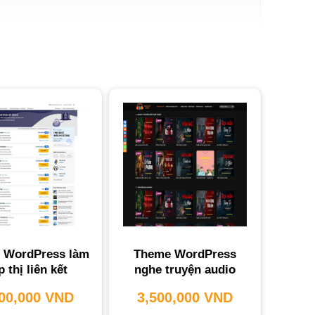
hóa thu nhập trực tuyến.
ên nghiệp là nền tảng để xây dựng thương hiệu,
t
.
filiate Chuyên Nghiệp?
p bạn tối đa hóa hiệu quả kinh doanh và đạt được
sản số giá trị.
 WordPress làm
Theme WordPress
p thị liên kết
nghe truyện audio
500,000
VND
3,500,000
VND