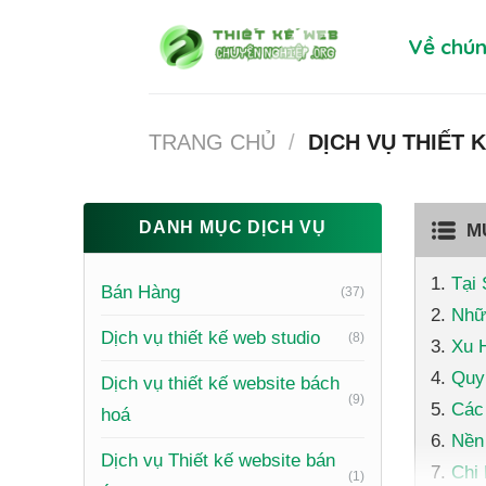
Skip
Về chún
to
content
TRANG CHỦ
/
DỊCH VỤ THIẾT 
DANH MỤC DỊCH VỤ
M
Tại 
Bán Hàng
(37)
Nhữ
Dịch vụ thiết kế web studio
(8)
Xu H
Quy 
Dịch vụ thiết kế website bách
(9)
Các 
hoá
Nền 
Dịch vụ Thiết kế website bán
Chi 
(1)