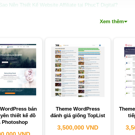
Sao Nên Thiết Kế Website Affiliate tại PhucT Digital?
Hỏi Thường Gặp Khi Thiết Kế Website Affiliate
Xem thêm
 Ký Tư Vấn Miễn Phí Dịch Vụ Thiết Kế Website Affiliate
thiết kế website làm affiliate
là chìa khóa giúp bạn tối ưu 
EWEBCHUYENNGHIEP.ORG
hiểu rằng một
trang web
chuy
 khách hàng và tạo ra doanh thu bền vững từ
tiếp thị liên kế
 Sao Bạn Cần Thiết Kế Website Af
ite affiliate
chuyên nghiệp mang lại các lợi ích rõ rệt, giú
u nhập thụ động. Nó không chỉ là một công cụ, mà là một tài 
WordPress bán
Theme WordPress
Theme
uyên thiết kế đồ
đánh giá giống TopList
tiế
 Photoshop
3,500,000
VND
3,
00,000
VND