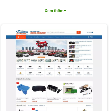
Hàng
Xem thêm
Tiết Kiệm Chi Phí và Nâng Cao Lợi Thế Cạnh
Tranh
Những Tính Năng Cần Có Của Một Website Ô Tô
Hiệu Quả
Xu Hướng Thiết Kế Website Ô Tô Nổi Bật
Quy Trình Thiết Kế Website Ô Tô Chuyên Nghiệp tại
PhucT Digital
Các Loại Dịch Vụ Thiết Kế Website Ô Tô Tại PhucT
Digital
Nền Tảng Thiết Kế Website Ô Tô Mà PhucT Digital
Lựa Chọn Cho Bạn?
Chi Phí và Thời Gian Thiết Kế Website Ô Tô
Làm Thế Nào Để Chọn Dịch Vụ Thiết Kế Website Ô
Tô Phù Hợp?
Tại Sao Nên Thiết Kế Website Ô Tô Tại PhucT