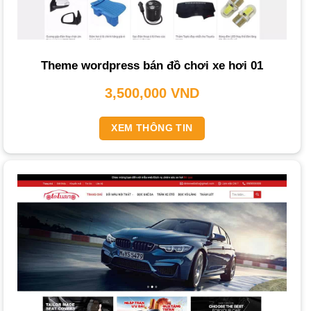
Digital?
Câu Hỏi Thường Gặp Khi Thiết Kế Website Ô Tô
Thời gian để hoàn thành một website ô tô là bao
lâu?
Theme wordpress bán đồ chơi xe hơi 01
Chi phí làm website bán ô tô có đắt không?
3,500,000
VND
Website có được tối ưu để lên top Google
không?
XEM THÔNG TIN
Tôi có thể tự quản lý website sau khi bàn giao
không?
Dịch vụ Thiết kế website ô tô
là chìa khóa giúp doanh
nghiệp bạn xây dựng thương hiệu, tiếp cận khách hàng và
tăng doanh số.
THIETKEWEBCHUYENNGHIEP.ORG
hiểu rằng một
trang web chuyên nghiệp không chỉ là nơi trưng bày sản
phẩm mà còn là một tài sản kinh doanh giá trị, giúp bạn tạo
dựng vị thế vững chắc.