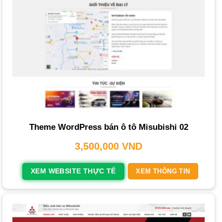
Hoàn tất, Bàn Giao & Bảo Hành
: Sau khi hoàn thành,
chúng tôi hướng dẫn chi tiết cách quản trị, tiến hành bàn
giao và cung cấp chính sách bảo hành trọn đời.
Các Loại Dịch Vụ Thiết Kế Website Ô Tô Tại
PhucT Digital
PhucT Digital cung cấp đa dạng các gói
Dịch vụ thiết kế
website
, đáp ứng mọi nhu cầu và ngân sách của doanh
nghiệp, từ
Cho thuê xe máy
đến các đại lý ô tô lớn.
Theme WordPress bán ô tô Misubishi 02
Thiết kế website trọn gói
: Giải pháp toàn diện từ A-Z, phù
3,500,000
VND
hợp với các doanh nghiệp muốn có một website hoàn
chỉnh mà không cần lo lắng về kỹ thuật.
XEM WEBSITE THỰC TẾ
XEM THÔNG TIN
Thiết kế website ô tô theo yêu cầu
: Dành cho doanh
nghiệp có yêu cầu đặc biệt về giao diện, tính năng hoặc
tích hợp hệ thống riêng, đảm bảo sự độc đáo và phù hợp
100% với thương hiệu.