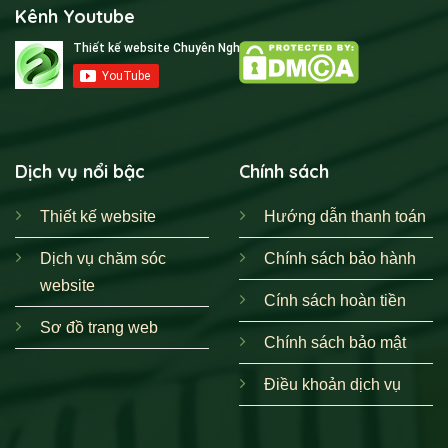
Kênh Youtube
như Vinamilk, Bamboo Airways, Pops WorldWide.
Đội ngũ chuyên gia
: Đội ngũ giàu kinh nghiệm sẵn sàng
cung cấp giải pháp thiết kế hiệu quả.
Cam kết chất lượng và tiến độ
: Chúng tôi cam kết hoàn
thành dự án đúng hạn và đảm bảo chất lượng cao nhất.
Dịch vụ nổi bậc
Chính sách
Bảo hành website trọn đời
: Đảm bảo sự an tâm tuyệt đối
cho khách hàng.
Thiết kế website
Hướng dẫn thanh toán
Tư vấn phát triển toàn diện
: Từ
SEO
đến Google Ads,
Dịch vụ chăm sóc
Chính sách bảo hành
giúp website của bạn không chỉ đẹp mà còn hiệu quả.
website
Cính sách hoàn tiền
900+ mẫu giao diện đa dạng
: Đáp ứng mọi nhu cầu và
Sơ đồ trang web
phong cách, kể cả các
Mẫu website bán xe hơi
độc đáo.
Chính sách bảo mật
Hỗ trợ kỹ thuật 24/7
: Giải đáp mọi thắc mắc nhanh chóng.
Điều khoản dịch vụ
Chuyển giao công nghệ bài bản
: Hướng dẫn quản trị chi
tiết, giúp bạn dễ dàng làm chủ website.