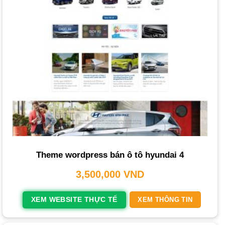
Tính năng đặt lịch/yêu cầu báo giá trực tuyến
: Khách
hàng có thể nhanh chóng đặt lịch lái thử, yêu cầu tư vấn
hoặc báo giá.
Tích hợp bản đồ và chỉ đường
: Giúp khách hàng dễ
dàng tìm đến showroom của bạn.
Thư viện ảnh và video chất lượng cao
: Trình bày hình
ảnh, video giới thiệu xe và các hoạt động của showroom.
Đánh giá và nhận xét của khách hàng
: Tăng cường sự
tin cậy và minh bạch cho thương hiệu.
Theme wordpress bán ô tô hyundai 4
Blog/Tin tức
: Cung cấp các bài viết về thị trường, mẹo
chọn xe, kinh nghiệm lái xe để thu hút và giữ chân khách
3,500,000
VND
hàng.
XEM WEBSITE THỰC TẾ
XEM THÔNG TIN
Tích hợp mạng xã hội
: Dễ dàng chia sẻ thông tin sản
phẩm và bài viết lên các nền tảng mạng xã hội.