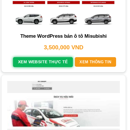
Quy Trình Thiết Kế Website Ô Tô Chuyên
Nghiệp tại PhucT Digital
Tại PhucT Digital, chúng tôi áp dụng quy trình
thiết kế
website chuyên nghiệp cho doanh nghiệp trọn gói
một
Theme WordPress bán ô tô Misubishi
cách minh bạch và hiệu quả, đảm bảo sự hài lòng cho
3,500,000
VND
khách hàng.
Tư vấn
: Chúng tôi tiếp nhận yêu cầu chi tiết, thu thập
XEM WEBSITE THỰC TẾ
XEM THÔNG TIN
thông tin về mục tiêu kinh doanh, đối tượng khách hàng và
các tính năng mong muốn.
Báo Giá
: Dựa trên thông tin thu thập, chúng tôi trao đổi về
các giải pháp phù hợp và gửi bảng báo giá chi tiết.
Triển Khai Dịch Vụ
: Đội ngũ chuyên gia của PhucT Digital
bắt tay vào thiết kế và phát triển website theo lộ trình đã
cam kết, đảm bảo đúng tiến độ.