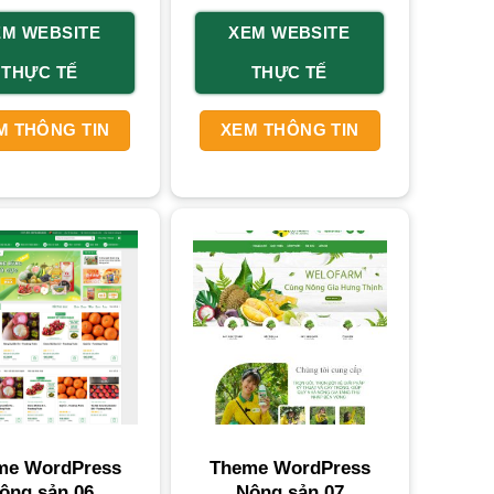
c để doanh nghiệp khẳng định vị thế và phát
EM WEBSITE
XEM WEBSITE
g niềm tin và kết nối lâu dài với khách hàng.
THỰC TẾ
THỰC TẾ
M THÔNG TIN
XEM THÔNG TIN
me WordPress
Theme WordPress
ông sản 06
Nông sản 07