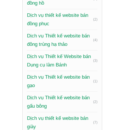
Website 
đồng hồ
nơi. Việc
Dịch vụ thiết kế website bán
đẩy doan
(2)
đồng phục
sóc khác
Dịch vụ Thiết kế website bán
(4)
Tiết K
đông trùng hạ thảo
So với c
Dịch vụ Thiết kế Website bán
(3)
mang lại
Dụng cụ làm Bánh
tranh, m
Dịch vụ Thiết kế website bán
khách hà
(1)
gạo
Nhữ
Dịch vụ Thiết kế website bán
(2)
gấu bông
Để một w
Dịch vụ thiết kế website bán
(7)
giày
Trang c