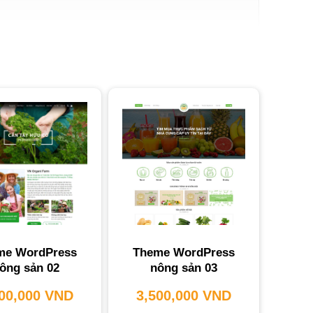
Digital
ù Hợp?
 bạn nâng tầm thương hiệu và mở rộng thị trường
 web không chỉ là bộ mặt trực tuyến mà còn là
me WordPress
Theme WordPress
 doanh thu bền vững.
ông sản 02
nông sản 03
ông Sản?
500,000
VND
3,500,000
VND