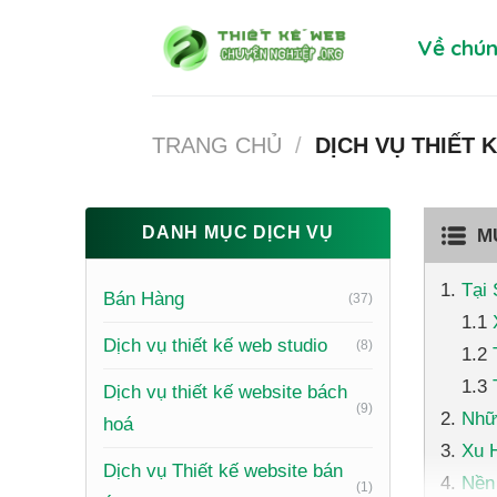
Skip
Về chún
to
content
TRANG CHỦ
/
DỊCH VỤ THIẾT 
DANH MỤC DỊCH VỤ
M
Tại
Bán Hàng
(37)
Dịch vụ thiết kế web studio
(8)
Dịch vụ thiết kế website bách
(9)
Nhữ
hoá
Xu 
Dịch vụ Thiết kế website bán
Nền
(1)