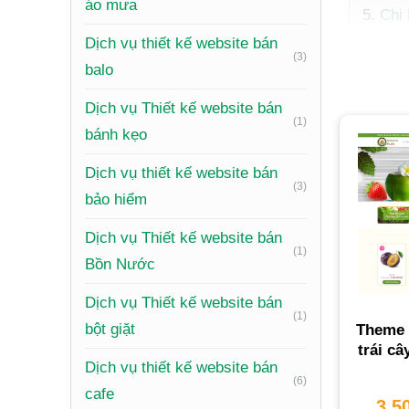
áo mưa
Chi 
Dịch vụ thiết kế website bán
(3)
balo
Dịch vụ Thiết kế website bán
Các
(1)
bánh kẹo
Quy 
Dịch vụ thiết kế website bán
Làm
(3)
bảo hiểm
Tại 
Câu
Dịch vụ Thiết kế website bán
(1)
Bồn Nước
Dịch vụ 
Dịch vụ Thiết kế website bán
hiệu qu
(1)
bột giặt
Theme 
công cụ 
trái c
Dịch vụ thiết kế website bán
Tại
(6)
cafe
3,5