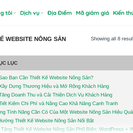
g tôi
Dịch vụ
Địa Điểm
Mã giảm giá
Kiến th
KẾ WEBSITE NÔNG SẢN
Showing all 8 resul
ỤC LỤC
 Sao Bạn Cần Thiết Kế Website Nông Sản?
Xây Dựng Thương Hiệu và Mở Rộng Khách Hàng
Tăng Doanh Thu và Cải Thiện Dịch Vụ Khách Hàng
Tiết Kiệm Chi Phí và Nâng Cao Khả Năng Cạnh Tranh
ng Tính Năng Cần Có Của Một Website Nông Sản Hiệu Quả
Hướng Thiết Kế Website Nông Sản Nổi Bật
 Tảng Thiết Kế Website Nông Sản Phổ Biến: WordPress 