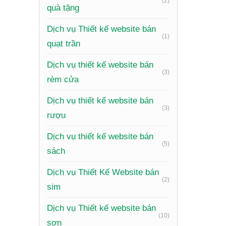
(2)
quà tặng
Tích hợ
Dịch vụ Thiết kế website bán
trình củ
(1)
quạt trần
Tối ưu t
Dịch vụ thiết kế website bán
thông mi
(3)
rèm cửa
Sử dụng
Dịch vụ thiết kế website bán
cậy.
(3)
rượu
Tích hợ
Dịch vụ thiết kế website bán
vi người
(5)
sách
Nền
Dịch vụ Thiết Kế Website bán
Wo
(2)
sim
Tại Phuc
Dịch vụ Thiết kế website bán
(10)
mẽ và lin
sơn