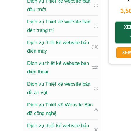
Dịch vụ Thiết kế website bán
(1)
dầu nhớt
3,5
Dịch vụ Thiết kế website bán
(1)
XE
đèn trang trí
Dịch vụ thiết kế website bán
(10)
điện máy
Xem th
XEM
Dịch vụ thiết kế website bán
Xây D
(22)
điện thoại
Một webs
Dịch vụ Thiết kế website bán
sản phẩm
(1)
đồ ăn vặt
dùng. Th
Dịch vụ Thiết Kế Website Bán
củ
đến
t
(4)
đồ công nghệ
Tăng D
Dịch vụ thiết kế website bán
(8)