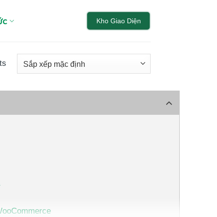
ức
Kho Giao Diện
ts
+ WooCommerce