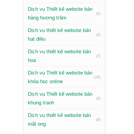
thể hiện
Dịch vụ Thiết kế website bán
(1)
Giới th
hàng hương trầm
niềm tin.
Dịch vụ thiết kế website bán
(2)
Danh mụ
hạt điều
khách hà
Dịch vụ thiết kế website bán
(7)
Thông ti
hoa
dưỡng, k
Dịch vụ Thiết kế website bán
(10)
Tính nă
khóa học online
cần nhan
Dịch vụ Thiết kế website bán
Giỏ hàng
(2)
khung tranh
dụng, ch
Dịch vụ thiết kế website bán
Tin tức 
(4)
mật ong
và giữ c