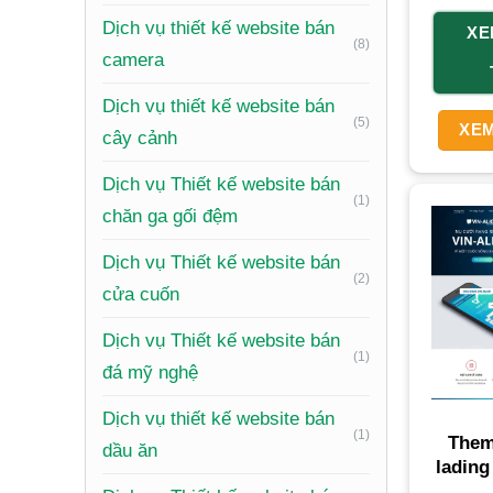
Dịch vụ thiết kế website bán
XE
Làm
(8)
camera
Tại 
Câu
Dịch vụ thiết kế website bán
(5)
XEM
Đăn
cây cảnh
Dịch vụ Thiết kế website bán
Dịch vụ 
(1)
chăn ga gối đệm
bệnh nh
không ch
Dịch vụ Thiết kế website bán
(2)
cửa cuốn
Tại
Dịch vụ Thiết kế website bán
(1)
đá mỹ nghệ
Đầu tư 
triển bề
Dịch vụ thiết kế website bán
(1)
Them
dầu ăn
lading