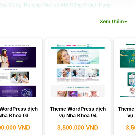
Xây Dựng Thương Hiệu và Mở Rộng Khách Hàng
Tăng Doanh Thu và Cải Thiện Dịch Vụ Khách Hàng
Xem thêm
Tiết Kiệm Chi Phí và Nâng Cao Cạnh Tranh
ng Tính Năng Cần Có Của Một Website Nha Khoa Hiệu Quả
Hướng Thiết Kế Website Nha Khoa Nổi Bật
 Trình Thiết Kế Website Nha Khoa Chuyên Nghiệp
Loại Dịch Vụ Thiết Kế Website Nha Khoa Tại PhucT Digital
Thiết Kế Website Nha Khoa Trọn Gói
Thiết Kế Website Nha Khoa Theo Yêu Cầu
Thiết Kế Website Nha Khoa Chuẩn SEO
Thiết Kế Website Nha Khoa Giá Rẻ
Dịch Vụ Khác Tại PhucT Digital
WordPress dịch
Theme WordPress dịch
Theme 
 Tảng Thiết Kế Website Nha Khoa Mà PhucT Digital Lựa C
Nha Khoa 03
vụ Nha Khoa 04
vụ
Phí và Thời Gian Thiết Kế Website Nha Khoa
00,000
VND
3,500,000
VND
3,
Các Yếu Tố Ảnh Hưởng Đến Chi Phí