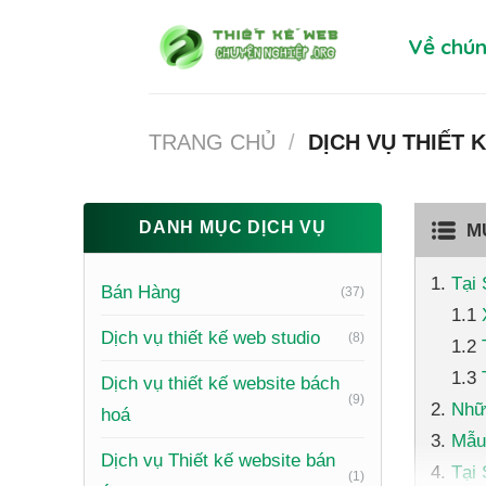
Skip
Về chún
to
content
TRANG CHỦ
/
DỊCH VỤ THIẾT 
DANH MỤC DỊCH VỤ
M
Tại
Bán Hàng
(37)
Dịch vụ thiết kế web studio
(8)
Dịch vụ thiết kế website bách
(9)
Nhữ
hoá
Mẫu
Dịch vụ Thiết kế website bán
Tại
(1)