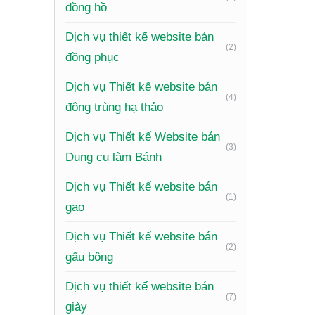
đồng hồ
Xem th
Dịch vụ thiết kế website bán
(2)
đồng phục
Xây D
Dịch vụ Thiết kế website bán
(4)
Một webs
đông trùng hạ thảo
lõi và n
Dịch vụ Thiết kế Website bán
tiềm năn
(3)
Dụng cụ làm Bánh
Tăng D
Dịch vụ Thiết kế website bán
(1)
gạo
Website 
dễ dàng 
Dịch vụ Thiết kế website bán
(2)
sự tiện 
gấu bông
Dịch vụ thiết kế website bán
Tiết K
(7)
giày