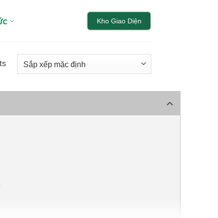
ức
Kho Giao Diện
ts