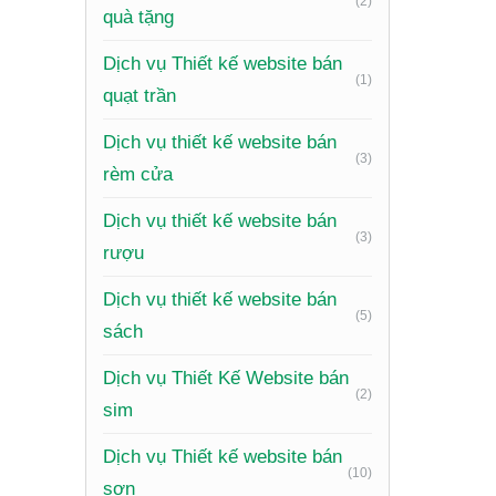
(2)
quà tặng
Hệ thống
Dịch vụ Thiết kế website bán
lịch hẹn
(1)
quạt trần
Thư viện
Dịch vụ thiết kế website bán
hiện đại 
(3)
rèm cửa
Blog/Ti
đọc và 
Dịch vụ thiết kế website bán
(3)
rượu
Phản hồ
Dịch vụ thiết kế website bán
Thông ti
(5)
sách
dàng tì
Dịch vụ Thiết Kế Website bán
Tối ưu 
(2)
sim
Mẫu
Dịch vụ Thiết kế website bán
(10)
sơn