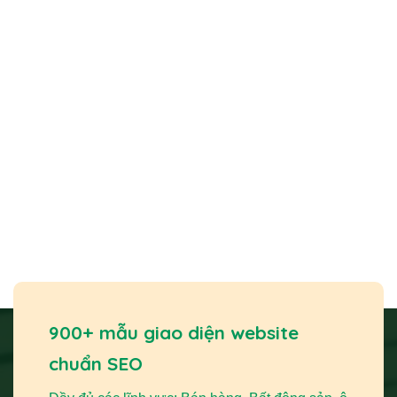
Xem thêm
Thiết Kế Website Cần Những Gì? Hướng Dẫn
Chi Tiết Cho Người Mới
Xây dựng thương hiệu và mở rộng khách hàng
:
Website là bộ mặt trực tuyến của doanh nghiệp. Nó giúp
900+ mẫu giao diện website
bạn xây dựng hình ảnh thương hiệu uy tín, chuyên nghiệp.
chuẩn SEO
Nhờ đó, bạn có thể tiếp cận không giới hạn khách hàng
tiềm năng từ mọi nơi, phá vỡ rào cản địa lý của
cửa hàng