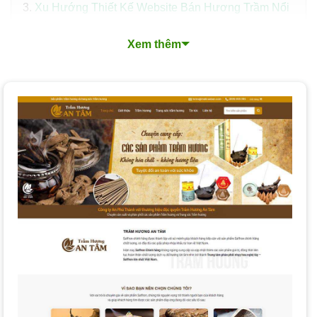
Xu Hướng Thiết Kế Website Bán Hương Trầm Nổi
Bật
Xem thêm
Quy Trình Thiết Kế Website Bán Hương Trầm
Chuyên Nghiệp tại PhucT Digital
Các Loại Dịch Vụ Thiết Kế Website Hương Trầm tại
PhucT Digital
Nền tảng Thiết Kế Website Bán Hương Trầm mà
PhucT Digital Lựa chọn cho bạn
Chi phí và Thời gian Thiết kế Website Bán Hương
Trầm
Làm Thế nào để Chọn Dịch vụ Thiết kế Website Bán
Hương Trầm Phù hợp?
Tại sao nên thiết kế website bán hương trầm tại
PhucT Digital?
Câu hỏi thường gặp khi thiết kế website bán hương
trầm
Đăng ký tư vấn miễn phí dịch vụ thiết kế website bán