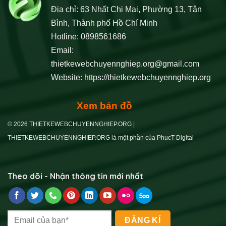
Địa chỉ: 63 Nhất Chi Mai, Phường 13, Tân
Bình, Thành phố Hồ Chí Minh
Hotline: 0898561686
Email:
thietkewebchuyennghiep.org@gmail.com
Website:
https://thietkewebchuyennghiep.org
Xem bản đồ
© 2026 THIETKEWEBCHUYENNGHIEP.ORG |
Xem thêm
Làm thế nào để website của tôi có tốc độ tải
THIETKEWEBCHUYENNGHIEP.ORG là một phần của PhucT Digital
trang nhanh? Hướng Dẫn Chi Tiết A-Z
Giao diện thân thiện và dễ sử dụng
: Đảm bảo website
Theo dõi - Nhận thông tin mới nhất
dễ dàng thao tác trên cả máy tính và thiết bị di động, với bố
cục rõ ràng và menu điều hướng trực quan.
Trang sản phẩm chi tiết
: Mỗi sản phẩm cần có hình ảnh
chất lượng cao từ nhiều góc độ, mô tả đầy đủ về nguồn