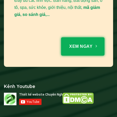
Đầy đủ các lĩnh vực: Bán hàng, Bất động sản, ô
truyền thống.
tô, spa, sức khỏe, giới thiệu, nội thất,
mã giảm
giá, so sánh giá,...
Tăng doanh thu và cải thiện dịch vụ khách hàng
: Một
cửa hàng
trực tuyến hoạt động 24/7 giúp khách hàng dễ
dàng tìm kiếm, lựa chọn và mua sắm sản phẩm bất cứ lúc
nào. Các tính năng như hỗ trợ trực tuyến hay đánh giá sản
phẩm giúp cải thiện trải nghiệm, tăng sự hài lòng của
XEM NGAY
khách hàng và trực tiếp thúc đẩy doanh số.
Tiết kiệm chi phí và nâng cao cạnh tranh
: So với việc
duy trì cửa hàng truyền thống, website giúp tiết kiệm đáng
kể chi phí thuê mặt bằng, nhân sự. Một trang web được tối
ưu tốt sẽ giúp bạn vượt trội hơn các đối thủ chưa có sự
Kênh Youtube
hiện diện mạnh mẽ trên không gian mạng.
Nâng cao nhận diện sản phẩm
: Website là nơi lý tưởng
để
trưng bày
toàn bộ danh mục sản phẩm từ
nụ trầm
,
nhang trầm
, bột trầm đến thác khói trầm hương. Bạn có