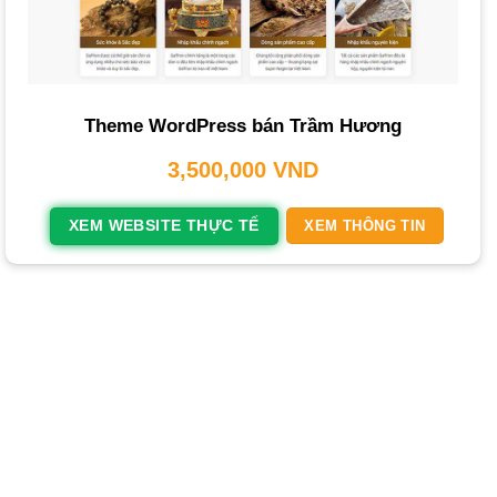
hương trầm
Dịch vụ Thiết kế website bán hàng hương trầm
do
THIETKEWEBCHUYENNGHIEP.ORG
cung cấp sẽ giúp
Theme WordPress bán Trầm Hương
bạn nâng tầm thương hiệu và tối ưu hóa doanh thu. Một
3,500,000
VND
trang web chuyên nghiệp là yếu tố then chốt để khẳng định
vị thế, tiếp cận khách hàng và thể hiện giá trị tâm linh của
XEM WEBSITE THỰC TẾ
XEM THÔNG TIN
sản phẩm.
Tại Sao Bạn Cần Thiết Kế Website Bán
Hương Trầm Chuyên Nghiệp?
Đầu tư vào một
thiết kế website bán hàng
hương trầm
chuyên nghiệp mang lại nhiều lợi ích chiến lược, giúp bạn
không chỉ bán hàng mà còn xây dựng một thương hiệu
bền vững.