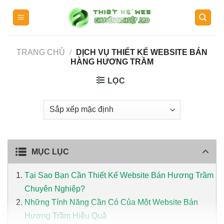
Skip
to
content
TRANG CHỦ
/
DỊCH VỤ THIẾT KẾ WEBSITE BÁN
HÀNG HƯƠNG TRẦM
LỌC
MỤC LỤC
Tại Sao Bạn Cần Thiết Kế Website Bán Hương Trầm
Chuyên Nghiệp?
Những Tính Năng Cần Có Của Một Website Bán
Hương Trầm Hiệu Quả