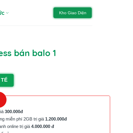
ức
Kho Giao Diện
ss bán balo 1
 TẾ
giá
300.000đ
g miễn phí 2GB trị giá
1.200.000đ
h online trị giá
4.000.000 đ