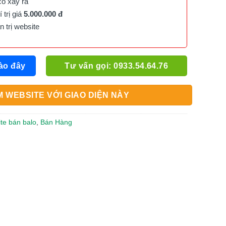
cố xảy ra
trị giá
5.000.000 đ
trị website
ào đây
Tư vấn gọi: 0933.54.64.76
 WEBSITE VỚI GIAO DIỆN NÀY
ite bán balo
,
Bán Hàng