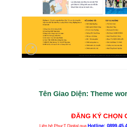
Tên Giao Diện:
Theme wor
ĐĂNG KÝ CHỌN G
Hotline:
0899.45.
Liên hệ PhucT Digital qua