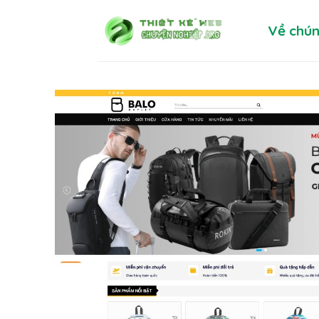
Skip
Về chún
to
content