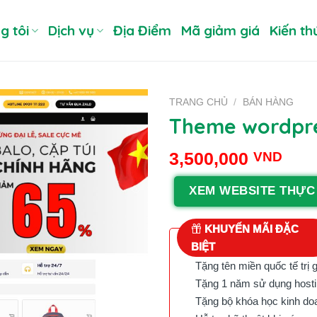
g tôi
Dịch vụ
Địa Điểm
Mã giảm giá
Kiến th
TRANG CHỦ
/
BÁN HÀNG
Theme wordpre
3,500,000
VND
XEM WEBSITE THỰC
KHUYẾN MÃI ĐẶC
BIỆT
Tặng tên miền quốc tế trị 
Tặng 1 năm sử dụng hostin
Tặng bộ khóa học kinh doan