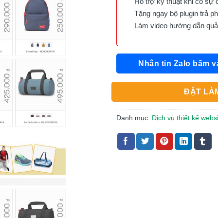
Hỗ trợ kỹ thuật khi có sự 
Tặng ngay bộ plugin trả phí 
Làm video hướng dẫn quản 
Nhắn tin Zalo bấm v
ĐẶT LÀM
Danh mục:
Dịch vụ thiết kế webs