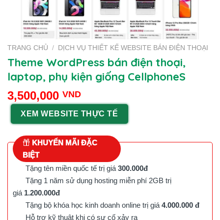
TRANG CHỦ
/
DỊCH VỤ THIẾT KẾ WEBSITE BÁN ĐIỆN THOẠI
Theme WordPress bán điện thoại,
laptop, phụ kiện giống CellphoneS
3,500,000
VND
XEM WEBSITE THỰC TẾ
KHUYẾN MÃI ĐẶC
BIỆT
Tặng tên miền quốc tế trị giá
300.000đ
Tặng 1 năm sử dụng hosting miễn phí 2GB trị
giá
1.200.000đ
Tặng bộ khóa học kinh doanh online trị giá
4.000.000 đ
Hỗ trợ kỹ thuật khi có sự cố xảy ra