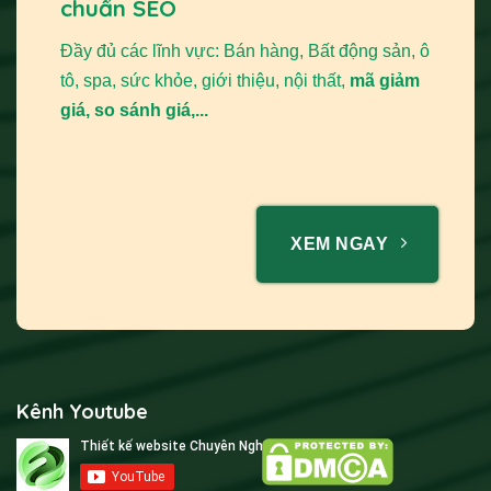
chuẩn SEO
Đầy đủ các lĩnh vực: Bán hàng, Bất động sản, ô
tô, spa, sức khỏe, giới thiệu, nội thất,
mã giảm
giá, so sánh giá,...
XEM NGAY
Kênh Youtube