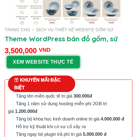
TRANG CHỦ
/
DỊCH VỤ THIẾT KẾ WEBSITE GỐM SỨ
Theme WordPress bán đồ gốm, sứ
3,500,000
VND
XEM WEBSITE THỰC TẾ
KHUYẾN MÃI ĐẶC
BIỆT
Tặng tên miền quốc tế trị giá
300.000đ
Tặng 1 năm sử dụng hosting miễn phí 2GB trị
giá
1.200.000đ
Tặng bộ khóa học kinh doanh online trị giá
4.000.000 đ
Hỗ trợ kỹ thuật khi có sự cố xảy ra
Tặng ngay bộ plugin trả phí trị giá
5.000.000 đ