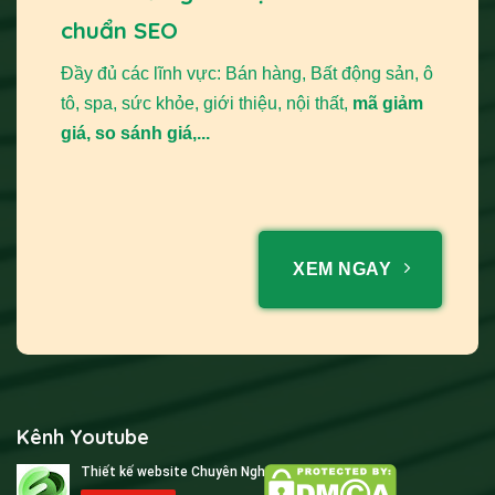
chuẩn SEO
Đầy đủ các lĩnh vực: Bán hàng, Bất động sản, ô
tô, spa, sức khỏe, giới thiệu, nội thất,
mã giảm
giá, so sánh giá,...
XEM NGAY
Kênh Youtube