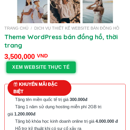
TRANG CHỦ
/
DỊCH VỤ THIẾT KẾ WEBSITE BÁN ĐỒNG HỒ
Theme WordPress bán đồng hồ, thời
trang
3,500,000
VND
XEM WEBSITE THỰC TẾ
KHUYẾN MÃI ĐẶC
BIỆT
Tặng tên miền quốc tế trị giá
300.000đ
Tặng 1 năm sử dụng hosting miễn phí 2GB trị
giá
1.200.000đ
Tặng bộ khóa học kinh doanh online trị giá
4.000.000 đ
Hỗ trợ kỹ thuật khi có sự cố xảy ra