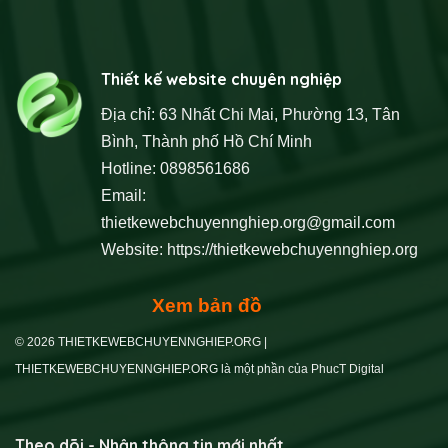
Thiết kế website chuyên nghiệp
Địa chỉ: 63 Nhất Chi Mai, Phường 13, Tân
Bình, Thành phố Hồ Chí Minh
Hotline: 0898561686
Email:
thietkewebchuyennghiep.org@gmail.com
Website:
https://thietkewebchuyennghiep.org
Xem bản đồ
© 2026 THIETKEWEBCHUYENNGHIEP.ORG |
THIETKEWEBCHUYENNGHIEP.ORG là một phần của PhucT Digital
Theo dõi - Nhận thông tin mới nhất