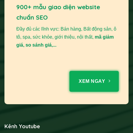
900+ mẫu giao diện website
chuẩn SEO
Đầy đủ các lĩnh vực: Bán hàng, Bất động sản, ô
tô, spa, sức khỏe, giới thiệu, nội thất,
mã giảm
giá, so sánh giá,...
XEM NGAY
Kênh Youtube