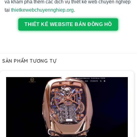
và khám phá thêm các dịch vụ thiết kế web chuyên nghiệp
tại
thietkewebchuyennghiep.org
.
THIẾT KẾ WEBSITE BÁN ĐỒNG HỒ
SẢN PHẨM TƯƠNG TỰ