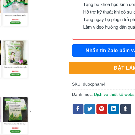
Tặng bộ khóa học kinh doan
Hỗ trợ kỹ thuật khi có sự 
Tặng ngay bộ plugin trả phí 
Làm video hướng dẫn quản 
Nhắn tin Zalo bấm v
ĐẶT LÀM
SKU:
duocpham4
Danh mục:
Dịch vụ thiết kế web