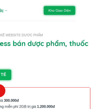
ức
Kho Giao Diện
T KẾ WEBSITE DƯỢC PHẨM
ss bán dược phẩm, thuốc
 TẾ
giá
300.000đ
g miễn phí 2GB trị giá
1.200.000đ