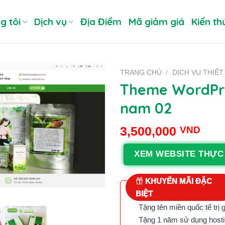
g tôi
Dịch vụ
Địa Điểm
Mã giảm giá
Kiến th
TRANG CHỦ
/
DỊCH VỤ THIẾ
Theme WordPre
nam 02
3,500,000
VND
XEM WEBSITE THỰC
KHUYẾN MÃI ĐẶC
BIỆT
Tặng tên miền quốc tế trị 
Tặng 1 năm sử dụng hostin