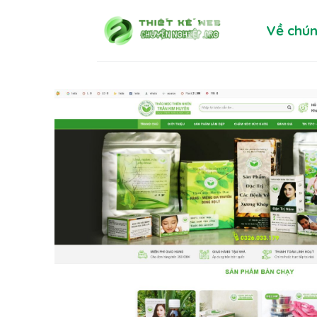
Skip
Về chún
to
content