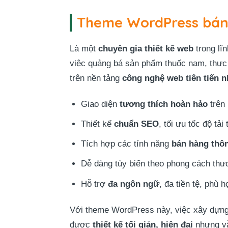
Theme WordPress bán
Là một
chuyên gia thiết kế web
trong lĩ
việc quảng bá sản phẩm thuốc nam, th
trên nền tảng
công nghệ web tiên tiến n
Giao diện
tương thích hoàn hảo
trên 
Thiết kế
chuẩn SEO
, tối ưu tốc độ tả
Tích hợp các tính năng
bán hàng thô
Dễ dàng tùy biến theo phong cách thươ
Hỗ trợ
đa ngôn ngữ
, đa tiền tệ, phù 
Với theme WordPress này, việc xây dựng
được
thiết kế tối giản, hiện đại
nhưng vẫ