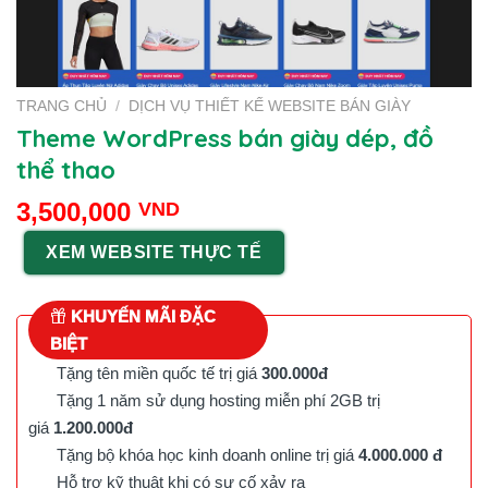
TRANG CHỦ
/
DỊCH VỤ THIẾT KẾ WEBSITE BÁN GIÀY
Theme WordPress bán giày dép, đồ
thể thao
3,500,000
VND
XEM WEBSITE THỰC TẾ
KHUYẾN MÃI ĐẶC
BIỆT
Tặng tên miền quốc tế trị giá
300.000đ
Tặng 1 năm sử dụng hosting miễn phí 2GB trị
giá
1.200.000đ
Tặng bộ khóa học kinh doanh online trị giá
4.000.000 đ
Hỗ trợ kỹ thuật khi có sự cố xảy ra