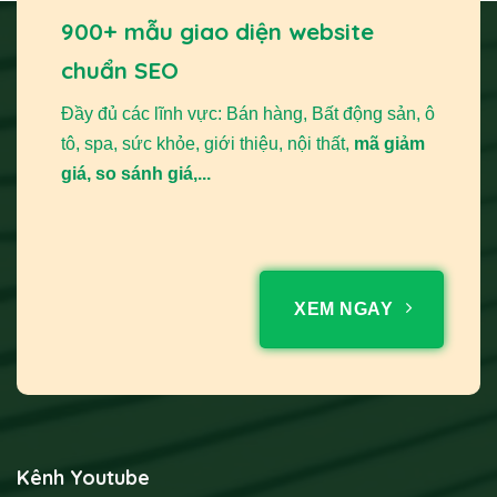
900+ mẫu giao diện website
chuẩn SEO
Đầy đủ các lĩnh vực: Bán hàng, Bất động sản, ô
tô, spa, sức khỏe, giới thiệu, nội thất,
mã giảm
giá, so sánh giá,...
XEM NGAY
Kênh Youtube