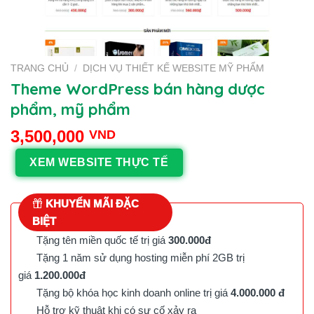
TRANG CHỦ
/
DỊCH VỤ THIẾT KẾ WEBSITE MỸ PHẨM
Theme WordPress bán hàng dược
phẩm, mỹ phẩm
3,500,000
VND
XEM WEBSITE THỰC TẾ
KHUYẾN MÃI ĐẶC
BIỆT
Tặng tên miền quốc tế trị giá
300.000đ
Tặng 1 năm sử dụng hosting miễn phí 2GB trị
giá
1.200.000đ
Tặng bộ khóa học kinh doanh online trị giá
4.000.000 đ
Hỗ trợ kỹ thuật khi có sự cố xảy ra