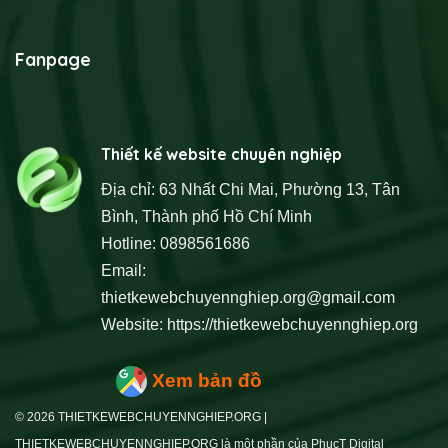
Fanpage
Thiết kế website chuyên nghiệp
Địa chỉ: 63 Nhất Chi Mai, Phường 13, Tân
Bình, Thành phố Hồ Chí Minh
Hotline: 0898561686
Email:
thietkewebchuyennghiep.org@gmail.com
Website:
https://thietkewebchuyennghiep.org
Xem bản đồ
© 2026 THIETKEWEBCHUYENNGHIEP.ORG |
THIETKEWEBCHUYENNGHIEP.ORG là một phần của PhucT Digital