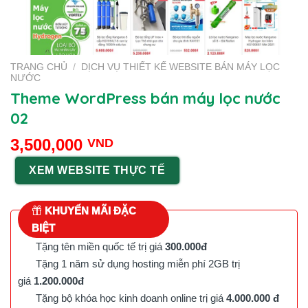
TRANG CHỦ
/
DỊCH VỤ THIẾT KẾ WEBSITE BÁN MÁY LỌC
NƯỚC
Theme WordPress bán máy lọc nước
02
3,500,000
VND
XEM WEBSITE THỰC TẾ
KHUYẾN MÃI ĐẶC
BIỆT
Tặng tên miền quốc tế trị giá
300.000đ
Tặng 1 năm sử dụng hosting miễn phí 2GB trị
giá
1.200.000đ
Tặng bộ khóa học kinh doanh online trị giá
4.000.000 đ