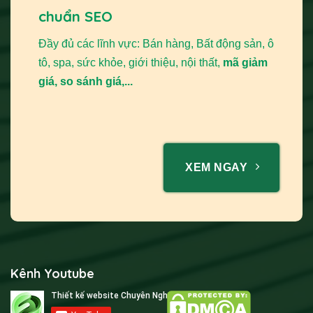
chuẩn SEO
Đầy đủ các lĩnh vực: Bán hàng, Bất động sản, ô
tô, spa, sức khỏe, giới thiệu, nội thất,
mã giảm
giá, so sánh giá,...
XEM NGAY
Kênh Youtube