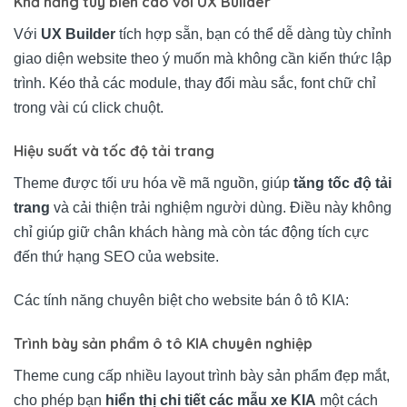
Khả năng tùy biến cao với UX Builder
Với
UX Builder
tích hợp sẵn, bạn có thể dễ dàng tùy chỉnh
giao diện website theo ý muốn mà không cần kiến thức lập
trình. Kéo thả các module, thay đổi màu sắc, font chữ chỉ
trong vài cú click chuột.
Hiệu suất và tốc độ tải trang
Theme được tối ưu hóa về mã nguồn, giúp
tăng tốc độ tải
trang
và cải thiện trải nghiệm người dùng. Điều này không
chỉ giúp giữ chân khách hàng mà còn tác động tích cực
đến thứ hạng SEO của website.
Các tính năng chuyên biệt cho website bán ô tô KIA:
Trình bày sản phẩm ô tô KIA chuyên nghiệp
Theme cung cấp nhiều layout trình bày sản phẩm đẹp mắt,
cho phép bạn
hiển thị chi tiết các mẫu xe KIA
một cách