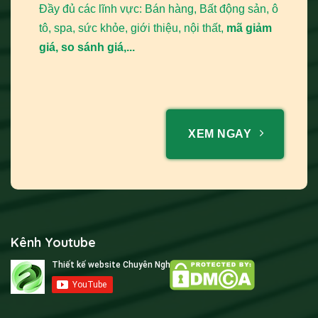
Đầy đủ các lĩnh vực: Bán hàng, Bất động sản, ô
tô, spa, sức khỏe, giới thiệu, nội thất,
mã giảm
giá, so sánh giá,...
XEM NGAY
Kênh Youtube