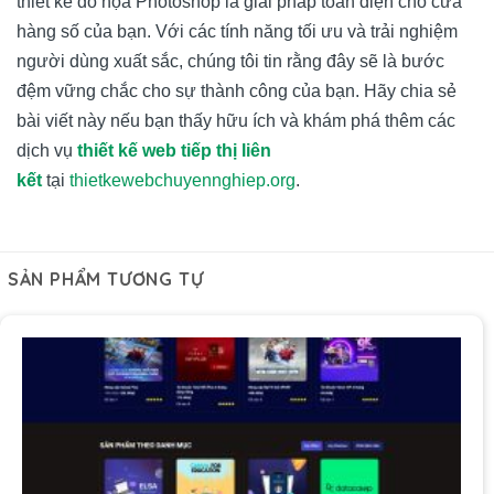
thiết kế đồ họa Photoshop là giải pháp toàn diện cho cửa
hàng số của bạn. Với các tính năng tối ưu và trải nghiệm
người dùng xuất sắc, chúng tôi tin rằng đây sẽ là bước
đệm vững chắc cho sự thành công của bạn. Hãy chia sẻ
bài viết này nếu bạn thấy hữu ích và khám phá thêm các
dịch vụ
thiết kế web tiếp thị liên
kết
tại
thietkewebchuyennghiep.org
.
SẢN PHẨM TƯƠNG TỰ