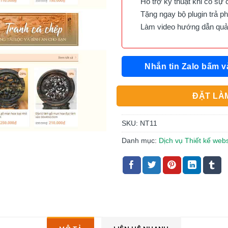
Hỗ trợ kỹ thuật khi có sự 
Tặng ngay bộ plugin trả phí 
Làm video hướng dẫn quản 
Nhắn tin Zalo bấm v
ĐẶT LÀM
SKU:
NT11
Danh mục:
Dịch vụ Thiết kế web