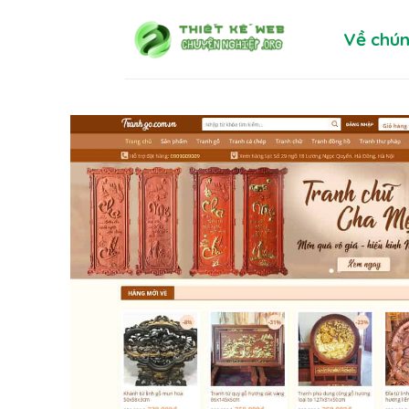
Skip
Về chún
to
content