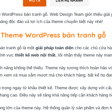
MÔ TẢ
LIÊN HỆ NHANH
 WordPress bán tranh gỗ. Web Design Team giới thiệu giải 
ăng độc đáo và lợi ích của theme chuyên biệt này nhé!
a Theme WordPress bán tranh gỗ
án tranh gỗ là một
giải pháp toàn diện
cho các chủ cửa hà
lĩnh vực
thiết kế web nội thất
, tôi nhận thấy theme này mang 
nh năng không thể thiếu. Theme này tương thích hoàn hảo với 
ệm xem và mua sắm mượt mà cho khách hàng, bất kể họ đang
trọng ngay từ khâu thiết kế. Theme được xây dựng với cấu
hạng cao. Điều này sẽ tăng khả năng tiếp cận khách hàng t
ộng lớn của theme này. Hệ thống quản lý sản phẩm và đơn