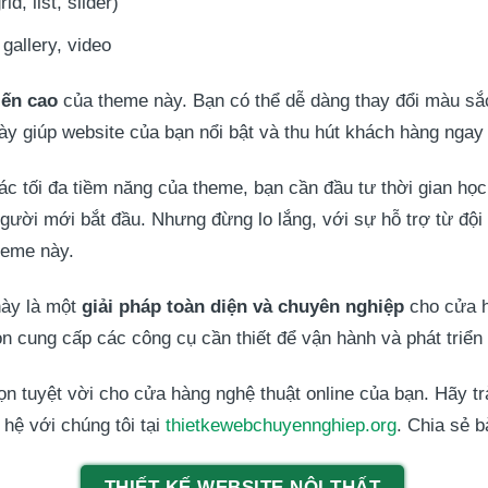
d, list, slider)
gallery, video
iến cao
của theme này. Bạn có thể dễ dàng thay đổi màu sắc
y giúp website của bạn nổi bật và thu hút khách hàng ngay t
ác tối đa tiềm năng của theme, bạn cần đầu tư thời gian học 
gười mới bắt đầu. Nhưng đừng lo lắng, với sự hỗ trợ từ đội 
heme này.
này là một
giải pháp toàn diện và chuyên nghiệp
cho cửa h
cung cấp các công cụ cần thiết để vận hành và phát triển 
n tuyệt vời cho cửa hàng nghệ thuật online của bạn. Hãy t
 hệ với chúng tôi tại
thietkewebchuyennghiep.org
. Chia sẻ b
THIẾT KẾ WEBSITE NỘI THẤT