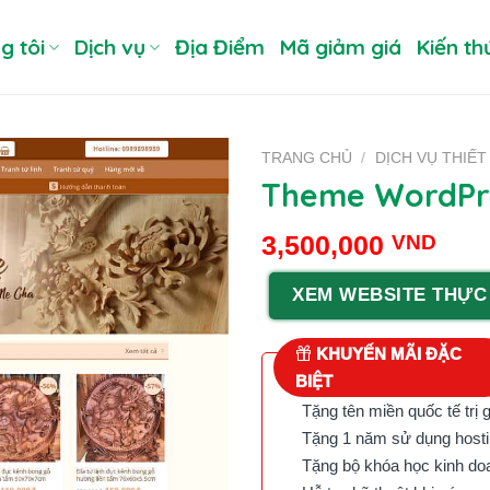
g tôi
Dịch vụ
Địa Điểm
Mã giảm giá
Kiến th
TRANG CHỦ
/
DỊCH VỤ THIẾT
Theme WordPre
3,500,000
VND
XEM WEBSITE THỰC
KHUYẾN MÃI ĐẶC
BIỆT
Tặng tên miền quốc tế trị 
Tặng 1 năm sử dụng hostin
Tặng bộ khóa học kinh doan