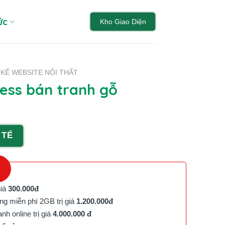
ức
Kho Giao Diện
 KẾ WEBSITE NỘI THẤT
ss bán tranh gỗ
 TẾ
giá
300.000đ
g miễn phí 2GB trị giá
1.200.000đ
h online trị giá
4.000.000 đ