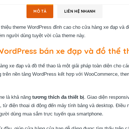
MÔ TẢ
LIÊN HỆ NHANH
 thiệu theme WordPress đỉnh cao cho cửa hàng xe đạp và đồ
hiệm người dùng tuyệt vời của theme này.
ordPress bán xe đạp và đồ thể t
g xe đạp và đồ thể thao là một giải pháp toàn diện cho c
g trên nền tảng WordPress kết hợp với WooCommerce, the
eme là khả năng
tương thích đa thiết bị
. Giao diện responsi
 từ điện thoại di động đến máy tính bảng và desktop. Điều n
 người dùng mua sắm trực tuyến qua smartphone.
ừ đầu, giúp cửa hàng của bạn dễ dàng được tìm thấy trên c