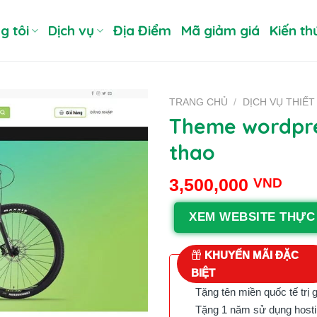
g tôi
Dịch vụ
Địa Điểm
Mã giảm giá
Kiến th
TRANG CHỦ
/
DỊCH VỤ THIẾT
Theme wordpre
thao
3,500,000
VND
XEM WEBSITE THỰC
KHUYẾN MÃI ĐẶC
BIỆT
Tặng tên miền quốc tế trị 
Tặng 1 năm sử dụng hostin