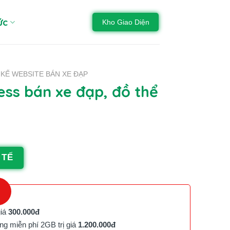
ức
Kho Giao Diện
 KẾ WEBSITE BÁN XE ĐẠP
ss bán xe đạp, đồ thể
 TẾ
giá
300.000đ
g miễn phí 2GB trị giá
1.200.000đ