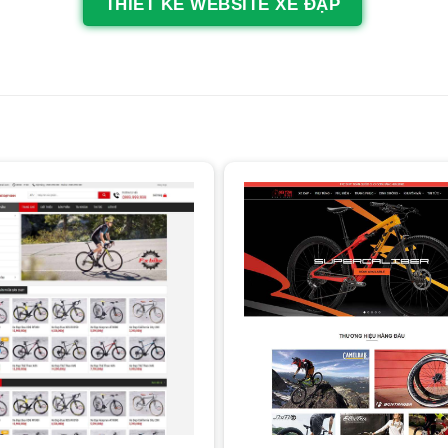
THIẾT KẾ WEBSITE XE ĐẠP