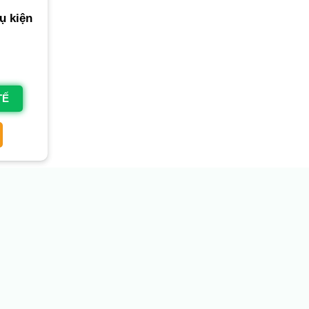
ụ kiện
TẾ