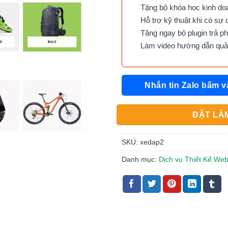
Tặng bộ khóa học kinh doan
Hỗ trợ kỹ thuật khi có sự 
Tặng ngay bộ plugin trả phí 
Làm video hướng dẫn quản 
Nhắn tin Zalo bấm v
ĐẶT LÀM
SKU:
xedap2
Danh mục:
Dịch vụ Thiết Kế We