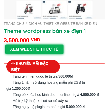
TRANG CHỦ
/
DỊCH VỤ THIẾT KẾ WEBSITE BÁN XE ĐIỆN
Theme wordpress bán xe điện 1
3,500,000
VND
XEM WEBSITE THỰC TẾ
KHUYẾN MÃI ĐẶC
BIỆT
Tặng tên miền quốc tế trị giá
300.000đ
Tặng 1 năm sử dụng hosting miễn phí 2GB trị
giá
1.200.000đ
Tặng bộ khóa học kinh doanh online trị giá
4.000.000 đ
Hỗ trợ kỹ thuật khi có sự cố xảy ra
Tặng ngay bộ plugin trả phí trị giá
5.000.000 đ