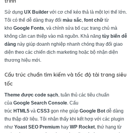
trình
Sử dụng
UX Builder
với cơ chế kéo thả là một lợi thế lớn.
Tôi có thể dễ dàng thay đổi
màu sắc
,
font chữ
từ
kho
Google Fonts
, và chỉnh sửa bố cục trang chủ mà
không cần can thiệp vào mã nguồn. Khả năng
tùy biến dễ
dàng
này giúp doanh nghiệp nhanh chóng thay đổi giao
diện theo các chiến dịch marketing hoặc bộ nhận diện
thương hiệu mới.
Cấu trúc chuẩn tìm kiếm và tốc độ tải trang siêu
tốc
Theme được code sạch
, tuân thủ các tiêu chuẩn
của
Google Search Console
. Cấu
trúc
HTML5
và
CSS3
gọn nhẹ giúp
Google Bot
dễ dàng
thu thập dữ liệu. Tôi nhận thấy khi kết hợp với các plugin
như
Yoast SEO Premium
hay
WP Rocket
, thứ hạng từ