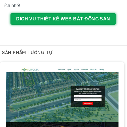
ích nhé!
DỊCH VỤ THIẾT KẾ WEB BẤT ĐỘNG SẢN
SẢN PHẨM TƯƠNG TỰ