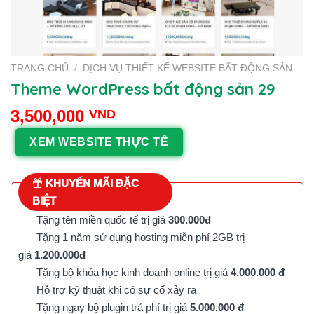
TRANG CHỦ
/
DỊCH VỤ THIẾT KẾ WEBSITE BẤT ĐỘNG SẢN
Theme WordPress bất động sản 29
3,500,000
VND
XEM WEBSITE THỰC TẾ
KHUYẾN MÃI ĐẶC
BIỆT
Tặng tên miền quốc tế trị giá
300.000đ
Tặng 1 năm sử dụng hosting miễn phí 2GB trị
giá
1.200.000đ
Tặng bộ khóa học kinh doanh online trị giá
4.000.000 đ
Hỗ trợ kỹ thuật khi có sự cố xảy ra
Tặng ngay bộ plugin trả phí trị giá
5.000.000 đ