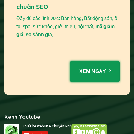
chuẩn SEO
Đầy đủ các lĩnh vực: Bán hàng, Bất động sản, ô
tô, spa, sức khỏe, giới thiệu, nội thất,
mã giảm
giá, so sánh giá,...
XEM NGAY
Kênh Youtube