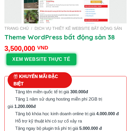
TRANG CHỦ
/
DỊCH VỤ THIẾT KẾ WEBSITE BẤT ĐỘNG SẢN
Theme WordPress bất động sản 38
3,500,000
VND
XEM WEBSITE THỰC TẾ
KHUYẾN MÃI ĐẶC
BIỆT
Tặng tên miền quốc tế trị giá
300.000đ
Tặng 1 năm sử dụng hosting miễn phí 2GB trị
giá
1.200.000đ
Tặng bộ khóa học kinh doanh online trị giá
4.000.000 đ
Hỗ trợ kỹ thuật khi có sự cố xảy ra
Tặng ngay bộ plugin trả phí trị giá
5.000.000 đ