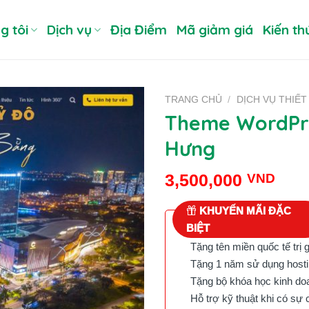
g tôi
Dịch vụ
Địa Điểm
Mã giảm giá
Kiến th
TRANG CHỦ
/
DỊCH VỤ THIẾT
Theme WordPre
Hưng
3,500,000
VND
KHUYẾN MÃI ĐẶC
BIỆT
Tặng tên miền quốc tế trị 
Tặng 1 năm sử dụng hostin
Tặng bộ khóa học kinh doan
Hỗ trợ kỹ thuật khi có sự 