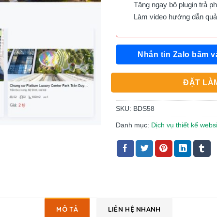
Tặng ngay bộ plugin trả phí 
Làm video hướng dẫn quản 
Nhắn tin Zalo bấm v
ĐẶT LÀM
SKU:
BDS58
Danh mục:
Dịch vụ thiết kế webs
MÔ TẢ
LIÊN HỆ NHANH