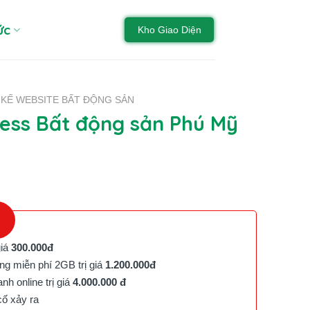
ức
Kho Giao Diện
 KẾ WEBSITE BẤT ĐỘNG SẢN
ss Bất động sản Phú Mỹ
giá
300.000đ
g miễn phí 2GB trị giá
1.200.000đ
h online trị giá
4.000.000 đ
cố xảy ra