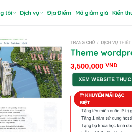
g tôi
Dịch vụ
Địa Điểm
Mã giảm giá
Kiến th
TRANG CHỦ
/
DỊCH VỤ THIẾT
Theme wordpre
3,500,000
VND
XEM WEBSITE THỰC
KHUYẾN MÃI ĐẶC
BIỆT
Tặng tên miền quốc tế trị 
Tặng 1 năm sử dụng hostin
Tặng bộ khóa học kinh doan