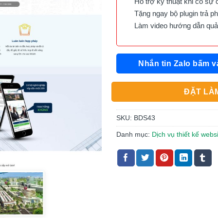
Hỗ trợ kỹ thuật khi có sự 
Tặng ngay bộ plugin trả phí 
Làm video hướng dẫn quản 
Nhắn tin Zalo bấm v
ĐẶT LÀM
SKU:
BDS43
Danh mục:
Dịch vụ thiết kế webs