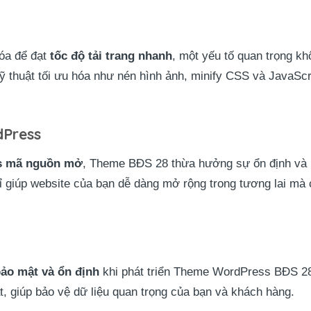
óa để đạt
tốc độ tải trang nhanh
, một yếu tố quan trọng k
ỹ thuật tối ưu hóa như nén hình ảnh, minify CSS và JavaScr
Press
s mã nguồn mở
, Theme BĐS 28 thừa hưởng sự ổn định và li
hỉ giúp website của bạn dễ dàng mở rộng trong tương lai mà
ảo mật và ổn định
khi phát triển Theme WordPress BĐS 2
, giúp bảo vệ dữ liệu quan trọng của bạn và khách hàng.