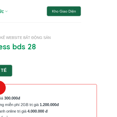
ức
Kho Giao Diện
 KẾ WEBSITE BẤT ĐỘNG SẢN
ss bds 28
 TẾ
giá
300.000đ
g miễn phí 2GB trị giá
1.200.000đ
h online trị giá
4.000.000 đ