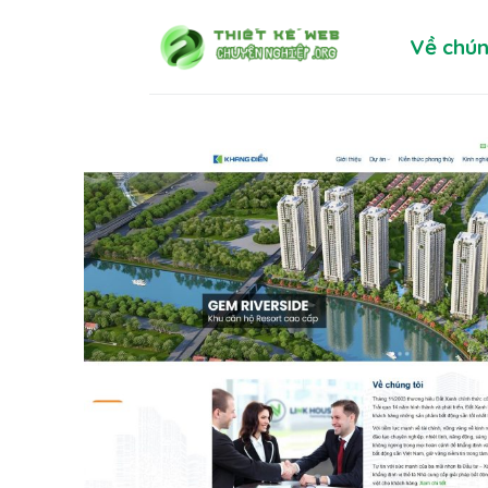
Skip
Về chún
to
content