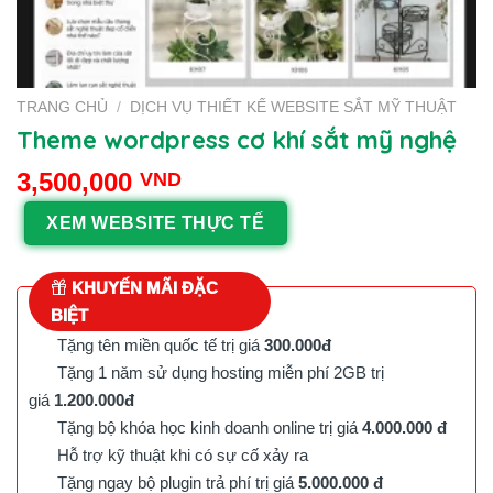
TRANG CHỦ
/
DỊCH VỤ THIẾT KẾ WEBSITE SẮT MỸ THUẬT
Theme wordpress cơ khí sắt mỹ nghệ
3,500,000
VND
XEM WEBSITE THỰC TẾ
KHUYẾN MÃI ĐẶC
BIỆT
Tặng tên miền quốc tế trị giá
300.000đ
Tặng 1 năm sử dụng hosting miễn phí 2GB trị
giá
1.200.000đ
Tặng bộ khóa học kinh doanh online trị giá
4.000.000 đ
Hỗ trợ kỹ thuật khi có sự cố xảy ra
Tặng ngay bộ plugin trả phí trị giá
5.000.000 đ