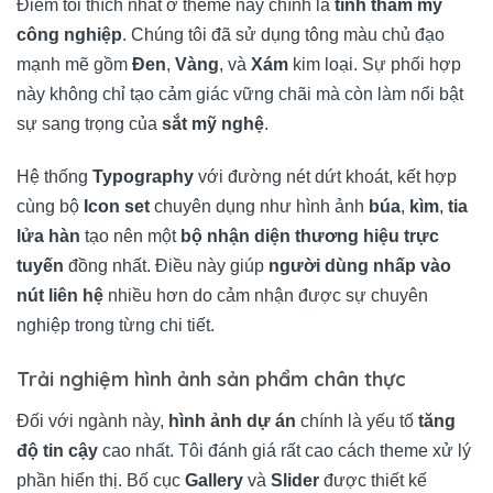
Điểm tôi thích nhất ở theme này chính là
tính thẩm mỹ
công nghiệp
. Chúng tôi đã sử dụng tông màu chủ đạo
mạnh mẽ gồm
Đen
,
Vàng
, và
Xám
kim loại. Sự phối hợp
này không chỉ tạo cảm giác vững chãi mà còn làm nổi bật
sự sang trọng của
sắt mỹ nghệ
.
Hệ thống
Typography
với đường nét dứt khoát, kết hợp
cùng bộ
Icon set
chuyên dụng như hình ảnh
búa
,
kìm
,
tia
lửa hàn
tạo nên một
bộ nhận diện thương hiệu trực
tuyến
đồng nhất. Điều này giúp
người dùng nhấp vào
nút liên hệ
nhiều hơn do cảm nhận được sự chuyên
nghiệp trong từng chi tiết.
Trải nghiệm hình ảnh sản phẩm chân thực
Đối với ngành này,
hình ảnh dự án
chính là yếu tố
tăng
độ tin cậy
cao nhất. Tôi đánh giá rất cao cách theme xử lý
phần hiển thị. Bố cục
Gallery
và
Slider
được thiết kế