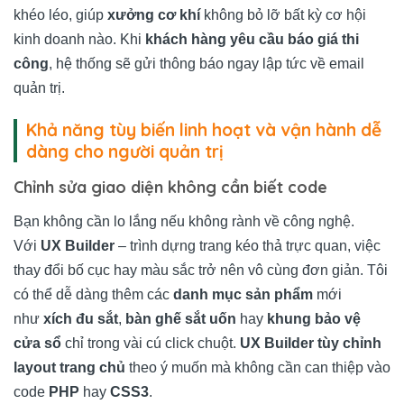
khéo léo, giúp
xưởng cơ khí
không bỏ lỡ bất kỳ cơ hội
kinh doanh nào. Khi
khách hàng yêu cầu báo giá thi
công
, hệ thống sẽ gửi thông báo ngay lập tức về email
quản trị.
Khả năng tùy biến linh hoạt và vận hành dễ
dàng cho người quản trị
Chỉnh sửa giao diện không cần biết code
Bạn không cần lo lắng nếu không rành về công nghệ.
Với
UX Builder
– trình dựng trang kéo thả trực quan, việc
thay đổi bố cục hay màu sắc trở nên vô cùng đơn giản. Tôi
có thể dễ dàng thêm các
danh mục sản phẩm
mới
như
xích đu sắt
,
bàn ghế sắt uốn
hay
khung bảo vệ
cửa sổ
chỉ trong vài cú click chuột.
UX Builder tùy chỉnh
layout trang chủ
theo ý muốn mà không cần can thiệp vào
code
PHP
hay
CSS3
.