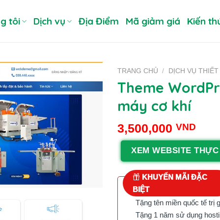
g tôi
Dịch vụ
Địa Điểm
Mã giảm giá
Kiến th
TRANG CHỦ
/
DỊCH VỤ THIẾ
Theme WordPre
máy cơ khí
3,500,000
VND
XEM WEBSITE THỰC
KHUYẾN MÃI ĐẶC
BIỆT
Tặng tên miền quốc tế trị 
Tặng 1 năm sử dụng hostin