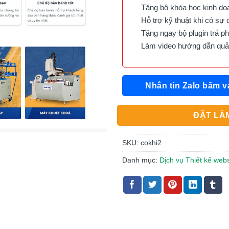
Tặng bộ khóa học kinh doan
Hỗ trợ kỹ thuật khi có sự 
Tặng ngay bộ plugin trả phí 
Làm video hướng dẫn quản 
Nhắn tin Zalo bấm v
ĐẶT LÀM
SKU:
cokhi2
Danh mục:
Dịch vụ Thiết kế webs