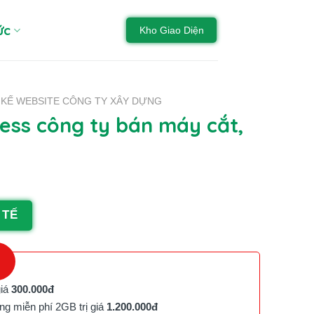
ức
Kho Giao Diện
T KẾ WEBSITE CÔNG TY XÂY DỰNG
ss công ty bán máy cắt,
 TẾ
giá
300.000đ
g miễn phí 2GB trị giá
1.200.000đ