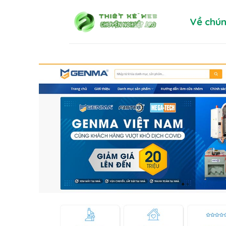
Skip
Về chún
to
content