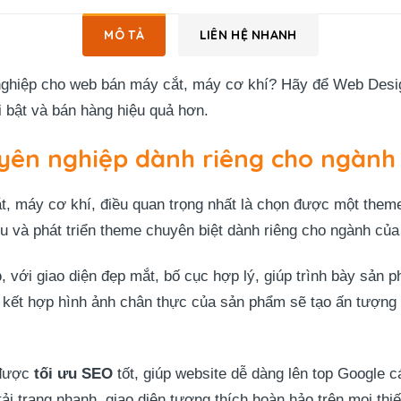
MÔ TẢ
LIÊN HỆ NHANH
ghiệp cho web bán máy cắt, máy cơ khí? Hãy để
Web Desi
i bật và bán hàng hiệu quả hơn.
ên nghiệp dành riêng cho ngành 
t, máy cơ khí, điều quan trọng nhất là chọn được một them
 và phát triển theme chuyên biệt dành riêng cho ngành của
p
, với giao diện đẹp mắt, bố cục hợp lý, giúp trình bày sả
 kết hợp hình ảnh chân thực của sản phẩm sẽ tạo ấn tượng 
 được
tối ưu SEO
tốt, giúp website dễ dàng lên top Google 
i trang nhanh, giao diện tương thích hoàn hảo trên mọi thiết