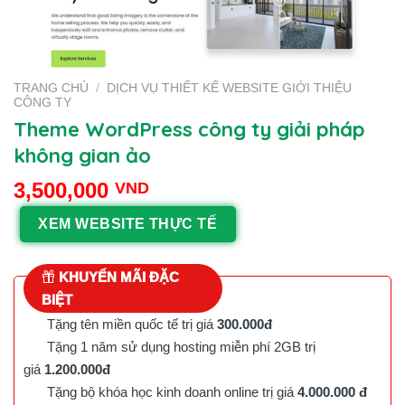
TRANG CHỦ
/
DỊCH VỤ THIẾT KẾ WEBSITE GIỚI THIỆU
CÔNG TY
Theme WordPress công ty giải pháp
không gian ảo
3,500,000
VND
XEM WEBSITE THỰC TẾ
KHUYẾN MÃI ĐẶC
BIỆT
Tặng tên miền quốc tế trị giá
300.000đ
Tặng 1 năm sử dụng hosting miễn phí 2GB trị
giá
1.200.000đ
Tặng bộ khóa học kinh doanh online trị giá
4.000.000 đ