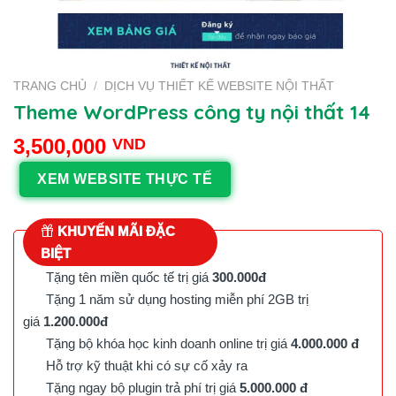
TRANG CHỦ
/
DỊCH VỤ THIẾT KẾ WEBSITE NỘI THẤT
Theme WordPress công ty nội thất 14
3,500,000
VND
XEM WEBSITE THỰC TẾ
KHUYẾN MÃI ĐẶC
BIỆT
Tặng tên miền quốc tế trị giá
300.000đ
Tặng 1 năm sử dụng hosting miễn phí 2GB trị
giá
1.200.000đ
Tặng bộ khóa học kinh doanh online trị giá
4.000.000 đ
Hỗ trợ kỹ thuật khi có sự cố xảy ra
Tặng ngay bộ plugin trả phí trị giá
5.000.000 đ