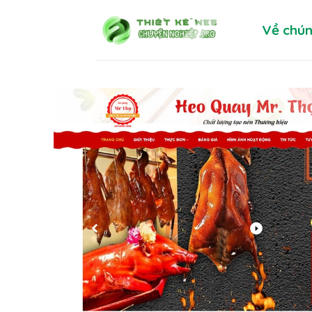
Skip
Về chún
to
content