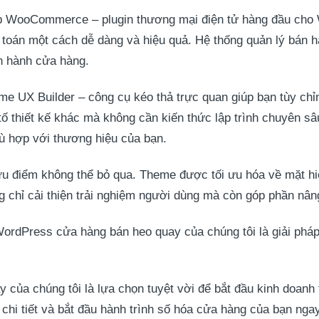
ợp WooCommerce – plugin thương mại điện tử hàng đầu ch
toán một cách dễ dàng và hiệu quả. Hệ thống quản lý bán hà
ận hành cửa hàng.
me UX Builder – công cụ kéo thả trực quan giúp bạn tùy chỉ
tố thiết kế khác mà không cần kiến thức lập trình chuyên sâ
hù hợp với thương hiệu của bạn.
 ưu điểm không thể bỏ qua. Theme được tối ưu hóa về mặt hi
 chỉ cải thiện trải nghiệm người dùng mà còn góp phần nâ
WordPress cửa hàng bán heo quay của chúng tôi là giải pháp
ủa chúng tôi là lựa chọn tuyệt vời để bắt đầu kinh doanh 
 chi tiết và bắt đầu hành trình số hóa cửa hàng của bạn nga