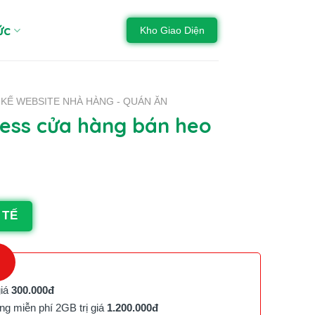
ức
Kho Giao Diện
 KẾ WEBSITE NHÀ HÀNG - QUÁN ĂN
ss cửa hàng bán heo
 TẾ
giá
300.000đ
g miễn phí 2GB trị giá
1.200.000đ