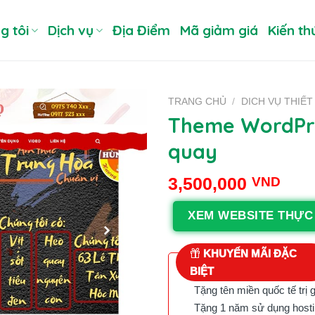
g tôi
Dịch vụ
Địa Điểm
Mã giảm giá
Kiến th
TRANG CHỦ
/
DICH VỤ THIẾT
Theme WordPre
quay
3,500,000
VND
XEM WEBSITE THỰC
KHUYẾN MÃI ĐẶC
BIỆT
Tặng tên miền quốc tế trị 
Tặng 1 năm sử dụng hostin