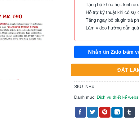
Tặng bộ khóa học kinh doan
Hỗ trợ kỹ thuật khi có sự 
Tặng ngay bộ plugin trả phí 
Làm video hướng dẫn quản 
Nhắn tin Zalo bấm v
ĐẶT LÀM
SKU:
NH4
Danh mục:
Dich vụ thiết kế webs