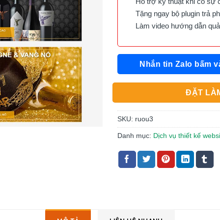
Hỗ trợ kỹ thuật khi có sự 
Tặng ngay bộ plugin trả phí 
Làm video hướng dẫn quản 
Nhắn tin Zalo bấm v
ĐẶT LÀM
SKU:
ruou3
Danh mục:
Dịch vụ thiết kế webs