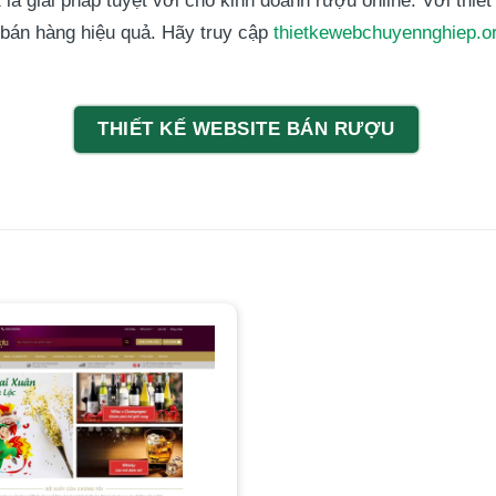
giải pháp tuyệt vời cho kinh doanh rượu online. Với thiết
bán hàng hiệu quả. Hãy truy cập
thietkewebchuyennghiep.o
THIẾT KẾ WEBSITE BÁN RƯỢU