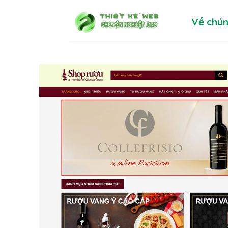
Skip
Về chún
to
content