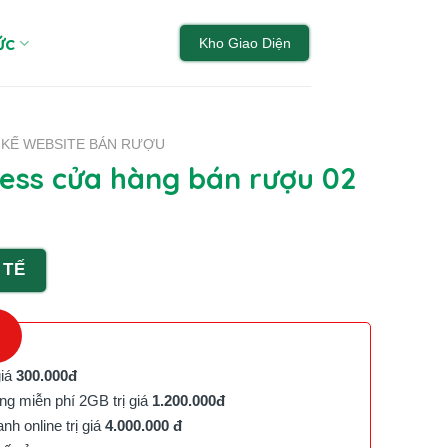
ức
Kho Giao Diện
T KẾ WEBSITE BÁN RƯỢU
ss cửa hàng bán rượu 02
 TẾ
giá
300.000đ
g miễn phí 2GB trị giá
1.200.000đ
h online trị giá
4.000.000 đ