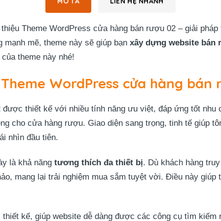
MÔ TẢ
LIÊN HỆ NHANH
thiệu Theme WordPress cửa hàng bán rượu 02 – giải pháp t
àng mạnh mẽ, theme này sẽ giúp bạn
xây dựng website bán 
 của theme này nhé!
a Theme WordPress cửa hàng bán 
ợc thiết kế với nhiều tính năng ưu việt, đáp ứng tốt nhu c
ng cho cửa hàng rượu. Giao diện sang trọng, tinh tế giúp t
i nhìn đầu tiên.
ày là khả năng
tương thích đa thiết bị
. Dù khách hàng truy
hảo, mang lại trải nghiệm mua sắm tuyệt vời. Điều này giúp 
 thiết kế, giúp website dễ dàng được các công cụ tìm kiếm