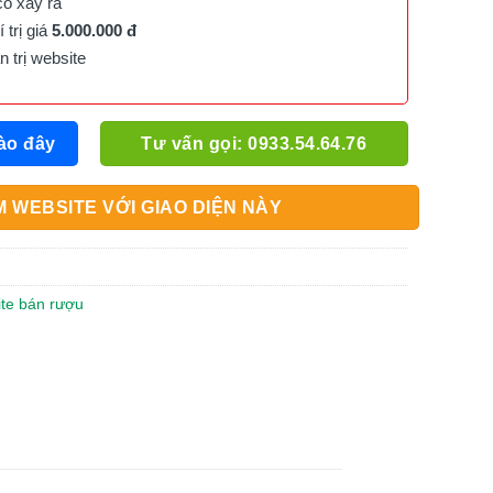
cố xảy ra
trị giá
5.000.000 đ
trị website
ào đây
Tư vấn gọi: 0933.54.64.76
 WEBSITE VỚI GIAO DIỆN NÀY
ite bán rượu