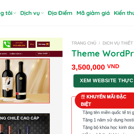
g tôi
Dịch vụ
Địa Điểm
Mã giảm giá
Kiến th
TRANG CHỦ
/
DỊCH VỤ THIẾ
Theme WordPre
3,500,000
VND
XEM WEBSITE THỰC
KHUYẾN MÃI ĐẶC
BIỆT
Tặng tên miền quốc tế trị 
Tặng 1 năm sử dụng hostin
Tặng bộ khóa học kinh doan