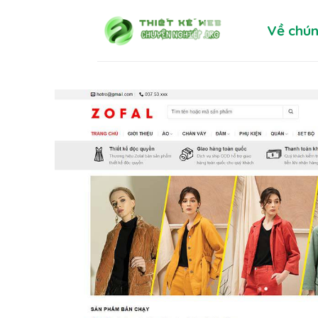
Skip
Về chún
to
content