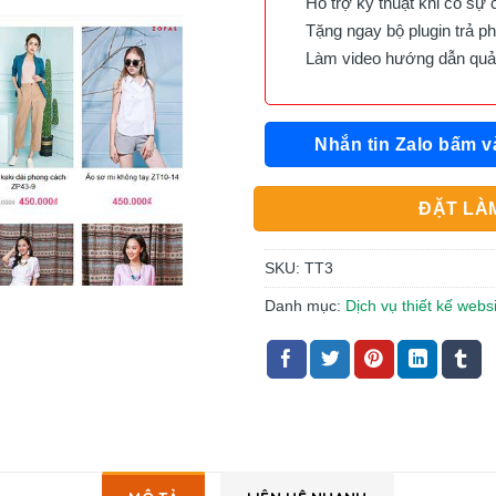
Hỗ trợ kỹ thuật khi có sự 
Tặng ngay bộ plugin trả phí 
Làm video hướng dẫn quản 
Nhắn tin Zalo bấm v
ĐẶT LÀM
SKU:
TT3
Danh mục:
Dịch vụ thiết kế websi