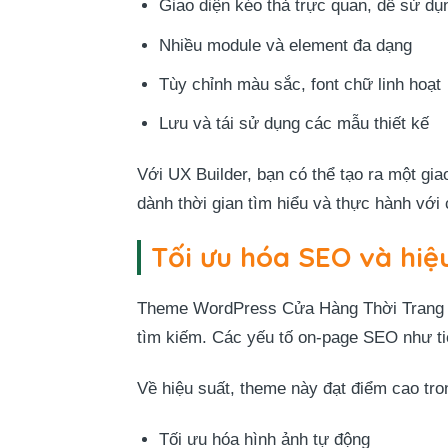
Giao diện kéo thả trực quan, dễ sử dụ
Nhiều module và element đa dạng
Tùy chỉnh màu sắc, font chữ linh hoạt
Lưu và tái sử dụng các mẫu thiết kế
Với UX Builder, bạn có thể tạo ra một gi
dành thời gian tìm hiểu và thực hành với
Tối ưu hóa SEO và hiệ
Theme WordPress Cửa Hàng Thời Trang 0
tìm kiếm. Các yếu tố on-page SEO như tiê
Về hiệu suất, theme này đạt điểm cao tron
Tối ưu hóa hình ảnh tự động