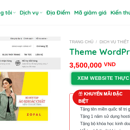
g tôi
Dịch vụ
Địa Điểm
Mã giảm giá
Kiến th
TRANG CHỦ
/
DỊCH VỤ THIẾT
Theme WordPre
3,500,000
VND
XEM WEBSITE THỰC
KHUYẾN MÃI ĐẶC
BIỆT
Tặng tên miền quốc tế trị 
Tặng 1 năm sử dụng hostin
Tặng bộ khóa học kinh doan