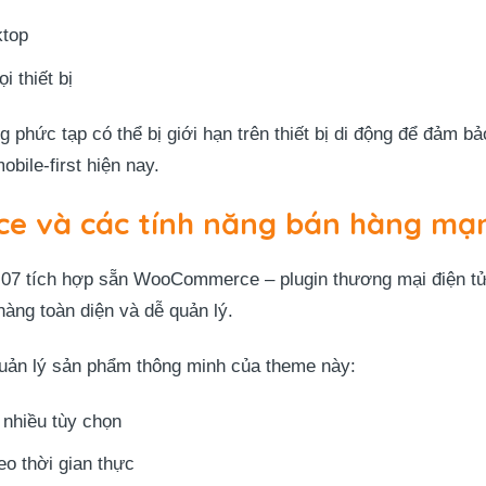
ktop
 thiết bị
g phức tạp có thể bị giới hạn trên thiết bị di động để đảm b
bile-first hiện nay.
e và các tính năng bán hàng mạ
7 tích hợp sẵn WooCommerce – plugin thương mại điện tử
àng toàn diện và dễ quản lý.
quản lý sản phẩm thông minh của theme này:
nhiều tùy chọn
eo thời gian thực