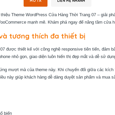
MÔ TẢ
LIÊN HỆ NHANH
thiệu Theme WordPress Cửa Hàng Thời Trang 07 – giải pháp 
ợp WooCommerce mạnh mẽ. Khám phá ngay để nâng tầm cửa h
à tương thích đa thiết bị
được thiết kế với công nghệ responsive tiên tiến, đảm bảo 
one nhỏ gọn, giao diện luôn hiển thị đẹp mắt và dễ sử dụn
h ứng mượt mà của theme này. Khi chuyển đổi giữa các kích
 Điều này giúp khách hàng dễ dàng duyệt sản phẩm và mua sắ
hổ biến