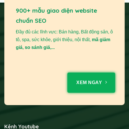
900+ mẫu giao diện website
chuẩn SEO
Đầy đủ các lĩnh vực: Bán hàng, Bất động sản, ô
tô, spa, sức khỏe, giới thiệu, nội thất,
mã giảm
giá, so sánh giá,...
XEM NGAY
Kênh Youtube