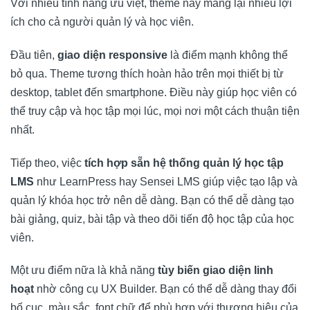
Với nhiều tính năng ưu việt, theme này mang lại nhiều lợi
ích cho cả người quản lý và học viên.
Đầu tiên,
giao diện responsive
là điểm mạnh không thể
bỏ qua. Theme tương thích hoàn hảo trên mọi thiết bị từ
desktop, tablet đến smartphone. Điều này giúp học viên có
thể truy cập và học tập mọi lúc, mọi nơi một cách thuận tiện
nhất.
Tiếp theo, việc
tích hợp sẵn hệ thống quản lý học tập
LMS
như LearnPress hay Sensei LMS giúp việc tạo lập và
quản lý khóa học trở nên dễ dàng. Bạn có thể dễ dàng tạo
bài giảng, quiz, bài tập và theo dõi tiến độ học tập của học
viên.
Một ưu điểm nữa là khả năng
tùy biến giao diện linh
hoạt
nhờ công cụ UX Builder. Bạn có thể dễ dàng thay đổi
bố cục, màu sắc, font chữ để phù hợp với thương hiệu của