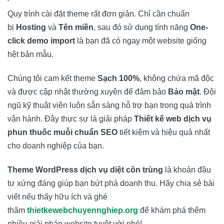
Quy trình cài đặt theme rất đơn giản. Chỉ cần chuẩn
bị
Hosting
và
Tên miền
, sau đó sử dụng tính năng
One-
click demo import
là bạn đã có ngay một website giống
hệt bản mẫu.
Chúng tôi cam kết theme
Sạch 100%
, không chứa mã độc
và được cập nhật thường xuyên để đảm bảo
Bảo mật
. Đội
ngũ kỹ thuật viên luôn sẵn sàng hỗ trợ bạn trong quá trình
vận hành. Đây thực sự là giải pháp
Thiết kế web dịch vụ
phun thuốc muỗi chuẩn SEO
tiết kiệm và hiệu quả nhất
cho doanh nghiệp của bạn.
Theme WordPress dịch vụ diệt côn trùng
là khoản đầu
tư xứng đáng giúp bạn bứt phá doanh thu. Hãy chia sẻ bài
viết nếu thấy hữu ích và ghé
thăm
thietkewebchuyennghiep.org
để khám phá thêm
nhiều giải pháp website tuyệt vời nhé!