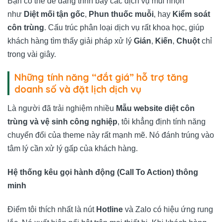
Bạn có thể dễ dàng trình bày các dịch vụ mũi nhọn
như
Diệt mối tận gốc
,
Phun thuốc muỗi
, hay
Kiểm soát
côn trùng
. Cấu trúc phân loại dịch vụ rất khoa học, giúp
khách hàng tìm thấy giải pháp xử lý
Gián
,
Kiến
,
Chuột
chỉ
trong vài giây.
Những tính năng “đắt giá” hỗ trợ tăng
doanh số và đặt lịch dịch vụ
Là người đã trải nghiệm nhiều
Mẫu website diệt côn
trùng và vệ sinh công nghiệp
, tôi khẳng định tính năng
chuyển đổi của theme này rất mạnh mẽ. Nó đánh trúng vào
tâm lý cần xử lý gấp của khách hàng.
Hệ thống kêu gọi hành động (Call To Action) thông
minh
Điểm tôi thích nhất là nút
Hotline
và Zalo có hiệu ứng rung