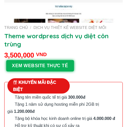
TRANG CHỦ
/
DỊCH VỤ THIẾT KẾ WEBSITE DIỆT MỐI
Theme wordpress dịch vụ diệt côn
trùng
3,500,000
VND
XEM WEBSITE THỰC TẾ
KHUYẾN MÃI ĐẶC
BIỆT
Tặng tên miền quốc tế trị giá
300.000đ
Tặng 1 năm sử dụng hosting miễn phí 2GB trị
giá
1.200.000đ
Tặng bộ khóa học kinh doanh online trị giá
4.000.000 đ
Hỗ trợ kỹ thuật khi có sự cố xảy ra