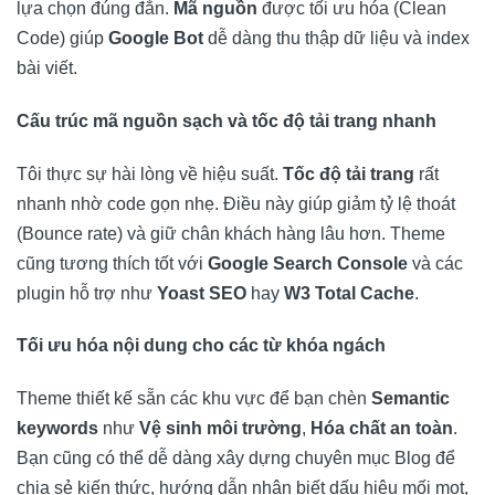
lựa chọn đúng đắn.
Mã nguồn
được tối ưu hóa (Clean
Code) giúp
Google Bot
dễ dàng thu thập dữ liệu và index
bài viết.
Cấu trúc mã nguồn sạch và tốc độ tải trang nhanh
Tôi thực sự hài lòng về hiệu suất.
Tốc độ tải trang
rất
nhanh nhờ code gọn nhẹ. Điều này giúp giảm tỷ lệ thoát
(Bounce rate) và giữ chân khách hàng lâu hơn. Theme
cũng tương thích tốt với
Google Search Console
và các
plugin hỗ trợ như
Yoast SEO
hay
W3 Total Cache
.
Tối ưu hóa nội dung cho các từ khóa ngách
Theme thiết kế sẵn các khu vực để bạn chèn
Semantic
keywords
như
Vệ sinh môi trường
,
Hóa chất an toàn
.
Bạn cũng có thể dễ dàng xây dựng chuyên mục Blog để
chia sẻ kiến thức, hướng dẫn nhận biết dấu hiệu mối mọt,