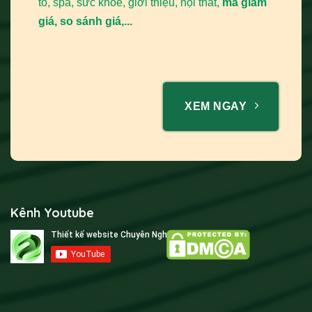
tô, spa, sức khỏe, giới thiệu, nội thất,
mã giảm
giá, so sánh giá,...
XEM NGAY
Kênh Youtube