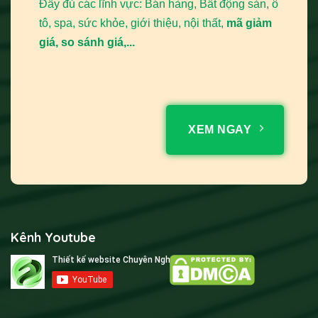
Đầy đủ các lĩnh vực: Bán hàng, Bất động sản, ô
tô, spa, sức khỏe, giới thiệu, nội thất,
mã giảm
giá, so sánh giá,...
XEM NGAY
Kênh Youtube