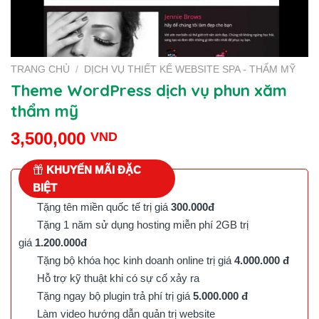
TRANG CHỦ
/
DỊCH VỤ THIẾT KẾ WEBSITE SPA - THẨM MỸ
Theme WordPress dịch vụ phun xăm
thẩm mỹ
3,500,000
VND
KHUYẾN MÃI ĐẶC
BIỆT
Tặng tên miền quốc tế trị giá
300.000đ
Tặng 1 năm sử dụng hosting miễn phí 2GB trị
giá
1.200.000đ
Tặng bộ khóa học kinh doanh online trị giá
4.000.000 đ
Hỗ trợ kỹ thuật khi có sự cố xảy ra
Tặng ngay bộ plugin trả phí trị giá
5.000.000 đ
Làm video hướng dẫn quản trị website