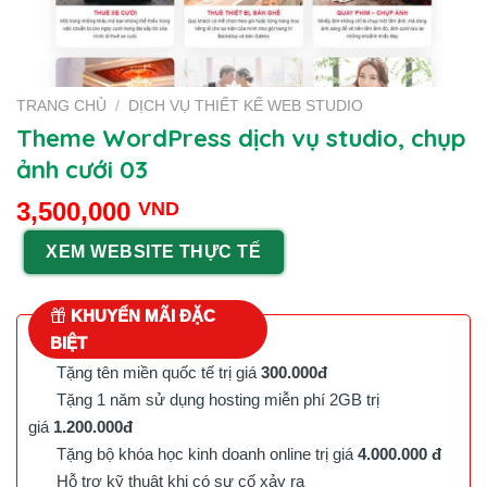
TRANG CHỦ
/
DỊCH VỤ THIẾT KẾ WEB STUDIO
Theme WordPress dịch vụ studio, chụp
ảnh cưới 03
3,500,000
VND
XEM WEBSITE THỰC TẾ
KHUYẾN MÃI ĐẶC
BIỆT
Tặng tên miền quốc tế trị giá
300.000đ
Tặng 1 năm sử dụng hosting miễn phí 2GB trị
giá
1.200.000đ
Tặng bộ khóa học kinh doanh online trị giá
4.000.000 đ
Hỗ trợ kỹ thuật khi có sự cố xảy ra