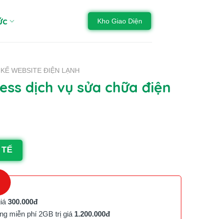
ức
Kho Giao Diện
 KẾ WEBSITE ĐIỆN LẠNH
ss dịch vụ sửa chữa điện
 TẾ
giá
300.000đ
g miễn phí 2GB trị giá
1.200.000đ