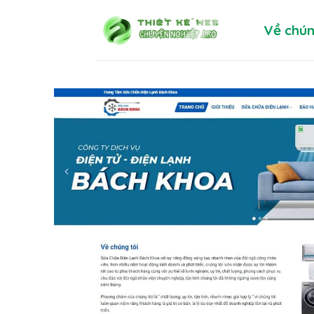
Skip
Về chún
to
content