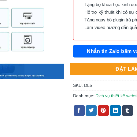
Tặng bộ khóa học kinh doan
Hỗ trợ kỹ thuật khi có sự 
Tặng ngay bộ plugin trả phí 
Làm video hướng dẫn quản 
Nhắn tin Zalo bấm v
ĐẶT LÀM
SKU:
DL5
Danh mục:
Dịch vụ thiết kế webs