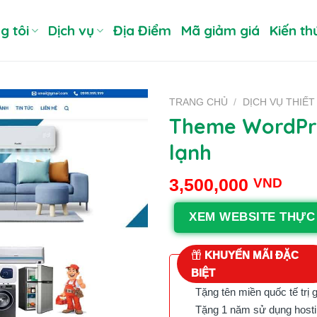
g tôi
Dịch vụ
Địa Điểm
Mã giảm giá
Kiến th
TRANG CHỦ
/
DỊCH VỤ THIẾT
Theme WordPre
lạnh
3,500,000
VND
XEM WEBSITE THỰC
KHUYẾN MÃI ĐẶC
BIỆT
Tặng tên miền quốc tế trị 
Tặng 1 năm sử dụng hostin